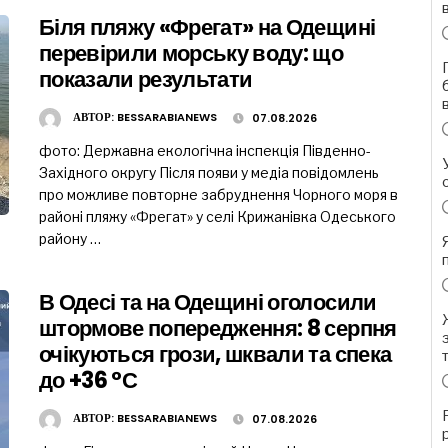
Біля пляжу «Фрегат» на Одещині
перевірили морську воду: що
показали результати
АВТОР:
BESSARABIANEWS
07.08.2026
фото: Державна екологічна інспекція Південно-
Західного округу Після появи у медіа повідомлень
про можливе повторне забруднення Чорного моря в
районі пляжу «Фрегат» у селі Крижанівка Одеського
району …
В Одесі та на Одещині оголосили
штормове попередження: 8 серпня
очікуються грози, шквали та спека
до +36 °С
АВТОР:
BESSARABIANEWS
07.08.2026