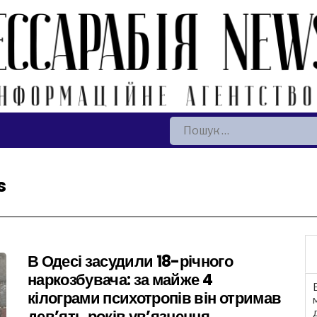
Пошук:
s
В Одесі засудили 18-річного
наркозбувача: за майже 4
кілограми психотропів він отримав
дев’ять років ув’язнення