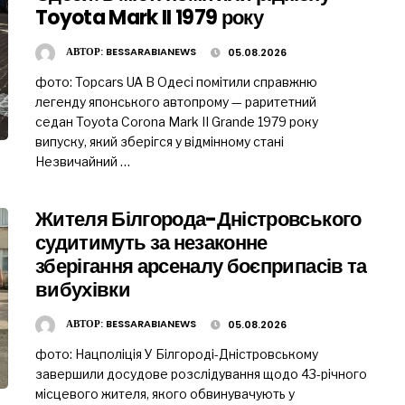
Toyota Mark II 1979 року
АВТОР:
BESSARABIANEWS
05.08.2026
фото: Topcars UA В Одесі помітили справжню
легенду японського автопрому — раритетний
седан Toyota Corona Mark II Grande 1979 року
випуску, який зберігся у відмінному стані
Незвичайний …
Жителя Білгорода-Дністровського
судитимуть за незаконне
зберігання арсеналу боєприпасів та
вибухівки
АВТОР:
BESSARABIANEWS
05.08.2026
фото: Нацполіція У Білгороді-Дністровському
завершили досудове розслідування щодо 43-річного
місцевого жителя, якого обвинувачують у