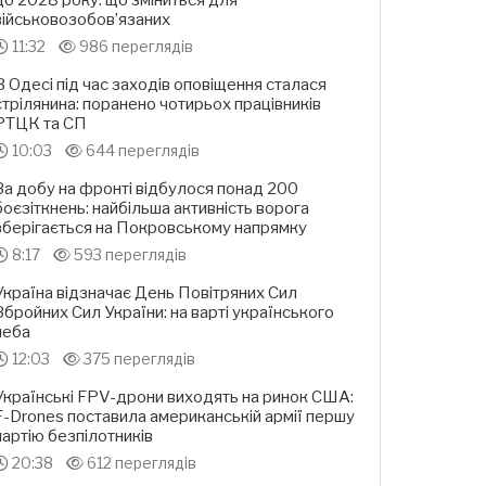
до 2028 року: що зміниться для
військовозобов’язаних
11:32
986 переглядів
В Одесі під час заходів оповіщення сталася
стрілянина: поранено чотирьох працівників
РТЦК та СП
10:03
644 переглядів
За добу на фронті відбулося понад 200
боєзіткнень: найбільша активність ворога
зберігається на Покровському напрямку
8:17
593 переглядів
Україна відзначає День Повітряних Сил
Збройних Сил України: на варті українського
неба
12:03
375 переглядів
Українські FPV-дрони виходять на ринок США:
F-Drones поставила американській армії першу
партію безпілотників
20:38
612 переглядів