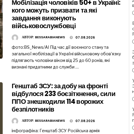
Мобілізація чоловіків 50+ в Україні:
кого можуть призвати та які
завдання виконують
військовослужбовці
АВТОР:
BESSARABIANEWS
07.08.2026
фото:BS_News/AI Під час дії воєнного стану та
загальної мобілізації в Україні військовому обов’язку
підлягають чоловіки віком від 25 до 60 років, які
визнані придатними до служби …
Генштаб ЗСУ: за добу на фронті
відбулося 233 боєзіткнення, сили
ППО знешкодили 114 ворожих
безпілотників
АВТОР:
BESSARABIANEWS
07.08.2026
інфографіка: Генштаб ЗСУ Російська армія