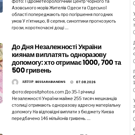
фото: Гідрометеорологічний Центр Чорного та
Азовського морів Жителів Одеси та Одеської
області попереджають про погіршення погодних
умов У п’ятницю, 8 серпня, синоптики прогнозують
грози, короткочасні дощі …
До Дня Незалежності України
киянам виплатять одноразову
допомогу: хто отримає 1000, 700 та
500 гривень
АВТОР:
BESSARABIANEWS
07.08.2026
фото:depositphotos.com До 35-ї річниці
Незалежності України майже 255 тисяч мешканців
столиці отримають одноразову адресну матеріальну
допомогу На відповідні виплати з бюджету Києва
передбачено 146 мільйонів гривень. …