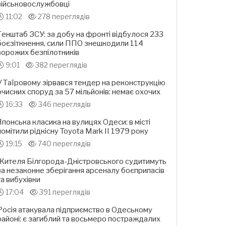
військовослужбовці
11:02
278 переглядів
Генштаб ЗСУ: за добу на фронті відбулося 233
боєзіткнення, сили ППО знешкодили 114
ворожих безпілотників
9:01
382 переглядів
У Таїровому зірвався тендер на реконструкцію
очисних споруд за 57 мільйонів: немає охочих
16:33
346 переглядів
Японська класика на вулицях Одеси: в місті
помітили рідкісну Toyota Mark II 1979 року
19:15
740 переглядів
Жителя Білгорода-Дністровського судитимуть
за незаконне зберігання арсеналу боєприпасів
та вибухівки
17:04
391 переглядів
Росія атакувала підприємство в Одеському
районі: є загиблий та восьмеро постраждалих