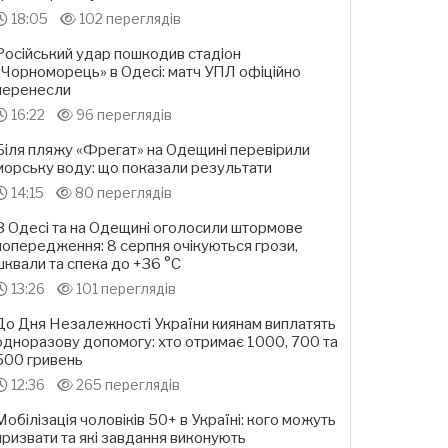
18:05
102 переглядів
Російський удар пошкодив стадіон
«Чорноморець» в Одесі: матч УПЛ офіційно
перенесли
16:22
96 переглядів
Біля пляжу «Фрегат» на Одещині перевірили
морську воду: що показали результати
14:15
80 переглядів
В Одесі та на Одещині оголосили штормове
попередження: 8 серпня очікуються грози,
шквали та спека до +36 °С
13:26
101 переглядів
До Дня Незалежності України киянам виплатять
одноразову допомогу: хто отримає 1000, 700 та
500 гривень
12:36
265 переглядів
Мобілізація чоловіків 50+ в Україні: кого можуть
призвати та які завдання виконують