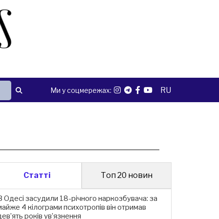
RU
Ми у соцмережах:
Статті
Топ 20 новин
В Одесі засудили 18-річного наркозбувача: за
майже 4 кілограми психотропів він отримав
дев’ять років ув’язнення