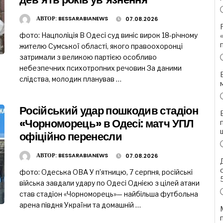
АВТОР:
BESSARABIANEWS
07.08.2026
фото: Нацполіція В Одесі суд виніс вирок 18-річному
жителю Сумської області, якого правоохоронці
затримали з великою партією особливо
небезпечних психотропних речовин За даними
слідства, молодик планував …
Російський удар пошкодив стадіон
«Чорноморець» в Одесі: матч УПЛ
офіційно перенесли
АВТОР:
BESSARABIANEWS
07.08.2026
фото: Одеська ОВА У п’ятницю, 7 серпня, російські
війська завдали удару по Одесі Однією з цілей атаки
став стадіон «Чорноморець»— найбільша футбольна
арена півдня України та домашній …