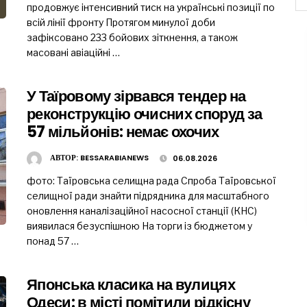
продовжує інтенсивний тиск на українські позиції по
всій лінії фронту Протягом минулої доби
зафіксовано 233 бойових зіткнення, а також
масовані авіаційні …
У Таїровому зірвався тендер на
реконструкцію очисних споруд за
57 мільйонів: немає охочих
АВТОР:
BESSARABIANEWS
06.08.2026
фото: Таїровська селищна рада Спроба Таїровської
селищної ради знайти підрядника для масштабного
оновлення каналізаційної насосної станції (КНС)
виявилася безуспішною На торги із бюджетом у
понад 57 …
Японська класика на вулицях
Одеси: в місті помітили рідкісну