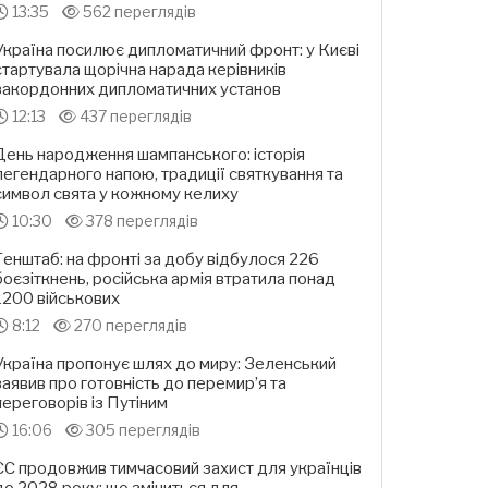
13:35
562 переглядів
Україна посилює дипломатичний фронт: у Києві
стартувала щорічна нарада керівників
закордонних дипломатичних установ
12:13
437 переглядів
День народження шампанського: історія
легендарного напою, традиції святкування та
символ свята у кожному келиху
10:30
378 переглядів
Генштаб: на фронті за добу відбулося 226
боєзіткнень, російська армія втратила понад
1200 військових
8:12
270 переглядів
Україна пропонує шлях до миру: Зеленський
заявив про готовність до перемир’я та
переговорів із Путіним
16:06
305 переглядів
ЄС продовжив тимчасовий захист для українців