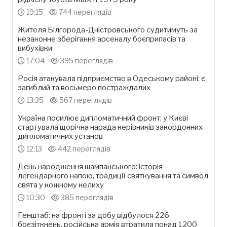
19:15
744 переглядів
Жителя Білгорода-Дністровського судитимуть за
незаконне зберігання арсеналу боєприпасів та
вибухівки
17:04
395 переглядів
Росія атакувала підприємство в Одеському районі: є
загиблий та восьмеро постраждалих
13:35
567 переглядів
Україна посилює дипломатичний фронт: у Києві
стартувала щорічна нарада керівників закордонних
дипломатичних установ
12:13
442 переглядів
День народження шампанського: історія
легендарного напою, традиції святкування та символ
свята у кожному келиху
10:30
385 переглядів
Генштаб: на фронті за добу відбулося 226
боєзіткнень, російська армія втратила понад 1200