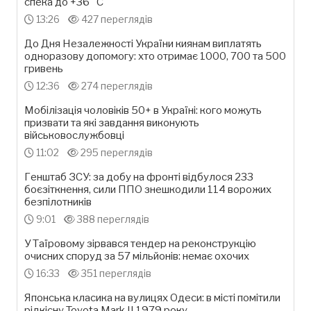
спека до +36 °С
13:26
427 переглядів
До Дня Незалежності України киянам виплатять
одноразову допомогу: хто отримає 1000, 700 та 500
гривень
12:36
274 переглядів
Мобілізація чоловіків 50+ в Україні: кого можуть
призвати та які завдання виконують
військовослужбовці
11:02
295 переглядів
Генштаб ЗСУ: за добу на фронті відбулося 233
боєзіткнення, сили ППО знешкодили 114 ворожих
безпілотників
9:01
388 переглядів
У Таїровому зірвався тендер на реконструкцію
очисних споруд за 57 мільйонів: немає охочих
16:33
351 переглядів
Японська класика на вулицях Одеси: в місті помітили
рідкісну Toyota Mark II 1979 року