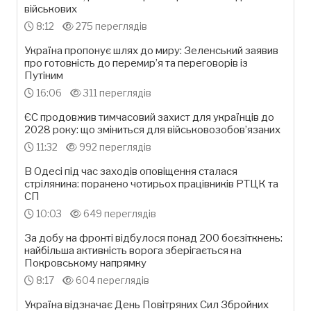
військових
8:12
275 переглядів
Україна пропонує шлях до миру: Зеленський заявив
про готовність до перемир’я та переговорів із
Путіним
16:06
311 переглядів
ЄС продовжив тимчасовий захист для українців до
2028 року: що зміниться для військовозобов’язаних
11:32
992 переглядів
В Одесі під час заходів оповіщення сталася
стрілянина: поранено чотирьох працівників РТЦК та
СП
10:03
649 переглядів
За добу на фронті відбулося понад 200 боєзіткнень:
найбільша активність ворога зберігається на
Покровському напрямку
8:17
604 переглядів
Україна відзначає День Повітряних Сил Збройних