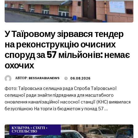
У Таїровому зірвався тендер
на реконструкцію очисних
споруд за 57 мільйонів: немає
охочих
АВТОР:
BESSARABIANEWS
06.08.2026
фото: Таїровська селищна рада Спроба Таїровської
селищної ради знайти підрядника для масштабного
оновлення каналізаційної насосної станції (КНС) виявилася
безуспішною На торги із бюджетом у понад 57 …
КУЛЬТУРА
•
СТАТТІ
•
СУСПІЛЬСТВО