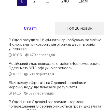
записів
1
2
…
248
Далі
Статті
Топ 20 новин
В Одесі засудили 18-річного наркозбувача: за майже
4 кілограми психотропів він отримав дев’ять років
ув’язнення
18:05
479 переглядів
Російський удар пошкодив стадіон «Чорноморець» в
Одесі: матч УПЛ офіційно перенесли
16:22
639 переглядів
Біля пляжу «Фрегат» на Одещині перевірили
морську воду: що показали результати
14:15
577 переглядів
В Одесі та на Одещині оголосили штормове
попередження: 8 серпня очікуються грози, шквали та