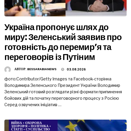
Україна пропонує шлях до
миру: Зеленський заявив про
готовність до перемир’я та
переговорів із Путіним
АВТОР:
BESSARABIANEWS
03.08.2026
фото:Contributor/Getty Images та Facebook-сторінка
Володимира Зеленського Президент України Володимир
Зеленський готовий розглядати різні формати припинення
бойових дій та початку переговорного процесу з Росією
Серед озвучених ініціатив …
ВІЙНА
•
ОХОРОНА
ЗДОРОВ’Я
•
ПОЛІТИКА
•
СТАТТІ
•
СУСПІЛЬСТВО