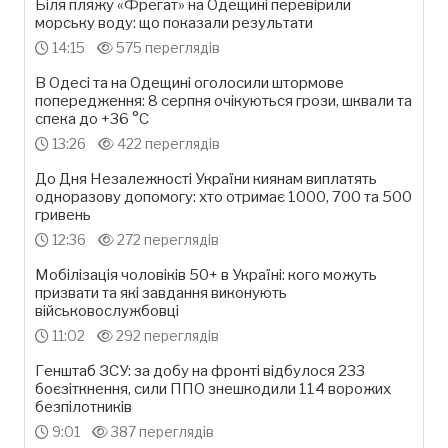
Біля пляжу «Фрегат» на Одещині перевірили
морську воду: що показали результати
14:15
575 переглядів
В Одесі та на Одещині оголосили штормове
попередження: 8 серпня очікуються грози, шквали та
спека до +36 °С
13:26
422 переглядів
До Дня Незалежності України киянам виплатять
одноразову допомогу: хто отримає 1000, 700 та 500
гривень
12:36
272 переглядів
Мобілізація чоловіків 50+ в Україні: кого можуть
призвати та які завдання виконують
військовослужбовці
11:02
292 переглядів
Генштаб ЗСУ: за добу на фронті відбулося 233
боєзіткнення, сили ППО знешкодили 114 ворожих
безпілотників
9:01
387 переглядів