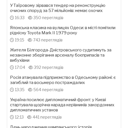
У Таїровому зірвався тендер на реконструкцію
очисних споруд за 57 мільйонів: немає охочих
16:33
350 переглядів
Японська класика на вулицях Одеси: в місті помітили
рідкісну Toyota Mark II 1979 року
19:15
743 переглядів
Жителя Білгорода-Дністровського судитимуть за
незаконне зберігання арсеналу боєприпасів та
вибухівки
17:04
392 переглядів
Росія атакувала підприємство в Одеському районі: є
загиблий та восьмеро постраждалих
13:35
564 переглядів
Україна посилює дипломатичний фронт: у Києві
стартувала щорічна нарада керівників закордонних
дипломатичних установ
12:13
441 переглядів
День народження шампанського: історія