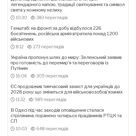
легендарного напою, традиції святкування та символ
свята у кожному келиху
10:30
383 переглядів
Генштаб: на фронті за добу відбулося 226
боєзіткнень, російська армія втратила понад 1200
військових
8:12
273 переглядів
Україна пропонує шлях до миру: Зеленський заявив
про готовність до перемир’я та переговорів із
Путіним
16:06
309 переглядів
ЄС продовжив тимчасовий захист для українців до
2028 року: що зміниться для військовозобов’язаних
11:32
989 переглядів
В Одесі під час заходів оповіщення сталася
стрілянина: поранено чотирьох працівників РТЦК та
СП
10:03
648 переглядів