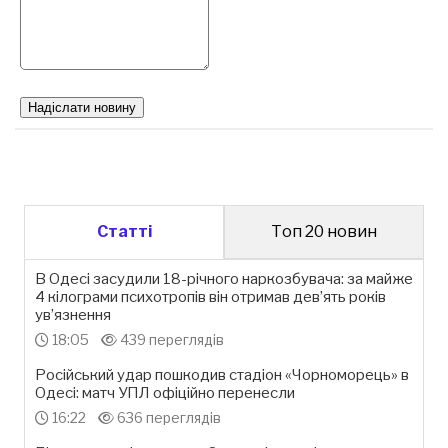
Надіслати новину
Статті
Топ 20 новин
В Одесі засудили 18-річного наркозбувача: за майже
4 кілограми психотропів він отримав дев’ять років
ув’язнення
18:05
439 переглядів
Російський удар пошкодив стадіон «Чорноморець» в
Одесі: матч УПЛ офіційно перенесли
16:22
636 переглядів