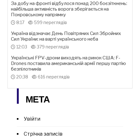
За добу на фронті відбулося понад 200 боєзіткнень:
найбільша активність ворога зберігається на
Покровському напрямку
8:17
599 переглядів
Україна відзначає День Повітряних Сил Збройних
Сил України: на варті українського неба
12:03
379 переглядів
Українські FPV-дрони виходять на ринок США: F-
Drones поставила американській армії першу партію
безпілотників
20:38
616 переглядів
МЕТА
Увійти
Стрічка записів