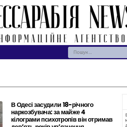
Пошук:
В Одесі засудили 18-річного
наркозбувача: за майже 4
кілограми психотропів він отримав
дев’ять років ув’язнення