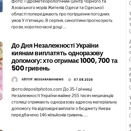
фото: Гідрометеорологічний Центр Чорного та
Азовського морів Жителів Одеси та Одеської
області попереджають про погіршення погодних
умов У п’ятницю, 8 серпня, синоптики прогнозують
грози, короткочасні дощі …
До Дня Незалежності України
киянам виплатять одноразову
допомогу: хто отримає 1000, 700 та
500 гривень
АВТОР:
BESSARABIANEWS
07.08.2026
фото:depositphotos.com До 35-ї річниці
Незалежності України майже 255 тисяч мешканців
столиці отримають одноразову адресну матеріальну
допомогу На відповідні виплати з бюджету Києва
передбачено 146 мільйонів гривень. …