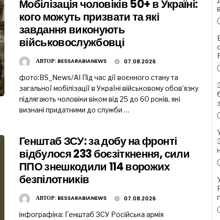
Мобілізація чоловіків 50+ в Україні:
кого можуть призвати та які
завдання виконують
військовослужбовці
АВТОР:
BESSARABIANEWS
07.08.2026
фото:BS_News/AI Під час дії воєнного стану та
загальної мобілізації в Україні військовому обов’язку
підлягають чоловіки віком від 25 до 60 років, які
визнані придатними до служби …
Генштаб ЗСУ: за добу на фронті
відбулося 233 боєзіткнення, сили
ППО знешкодили 114 ворожих
безпілотників
АВТОР:
BESSARABIANEWS
07.08.2026
інфографіка: Генштаб ЗСУ Російська армія