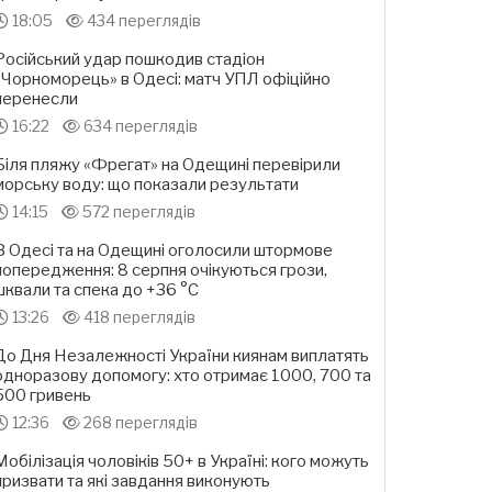
18:05
434 переглядів
Російський удар пошкодив стадіон
«Чорноморець» в Одесі: матч УПЛ офіційно
перенесли
16:22
634 переглядів
Біля пляжу «Фрегат» на Одещині перевірили
морську воду: що показали результати
14:15
572 переглядів
В Одесі та на Одещині оголосили штормове
попередження: 8 серпня очікуються грози,
шквали та спека до +36 °С
13:26
418 переглядів
До Дня Незалежності України киянам виплатять
одноразову допомогу: хто отримає 1000, 700 та
500 гривень
12:36
268 переглядів
Мобілізація чоловіків 50+ в Україні: кого можуть
призвати та які завдання виконують