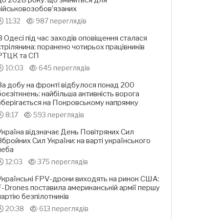
до 2028 року: що зміниться для
військовозобов’язаних
11:32
987 переглядів
В Одесі під час заходів оповіщення сталася
стрілянина: поранено чотирьох працівників
РТЦК та СП
10:03
645 переглядів
За добу на фронті відбулося понад 200
боєзіткнень: найбільша активність ворога
зберігається на Покровському напрямку
8:17
593 переглядів
Україна відзначає День Повітряних Сил
Збройних Сил України: на варті українського
неба
12:03
375 переглядів
Українські FPV-дрони виходять на ринок США:
F-Drones поставила американській армії першу
партію безпілотників
20:38
613 переглядів