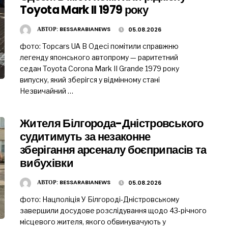
Toyota Mark II 1979 року
АВТОР:
BESSARABIANEWS
05.08.2026
фото: Topcars UA В Одесі помітили справжню
легенду японського автопрому — раритетний
седан Toyota Corona Mark II Grande 1979 року
випуску, який зберігся у відмінному стані
Незвичайний …
Жителя Білгорода-Дністровського
судитимуть за незаконне
зберігання арсеналу боєприпасів та
вибухівки
АВТОР:
BESSARABIANEWS
05.08.2026
фото: Нацполіція У Білгороді-Дністровському
завершили досудове розслідування щодо 43-річного
місцевого жителя, якого обвинувачують у