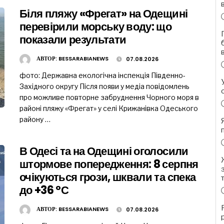
Біля пляжу «Фрегат» на Одещині
перевірили морську воду: що
показали результати
АВТОР:
BESSARABIANEWS
07.08.2026
фото: Державна екологічна інспекція Південно-
Західного округу Після появи у медіа повідомлень
про можливе повторне забруднення Чорного моря в
районі пляжу «Фрегат» у селі Крижанівка Одеського
району …
В Одесі та на Одещині оголосили
штормове попередження: 8 серпня
очікуються грози, шквали та спека
до +36 °С
АВТОР:
BESSARABIANEWS
07.08.2026