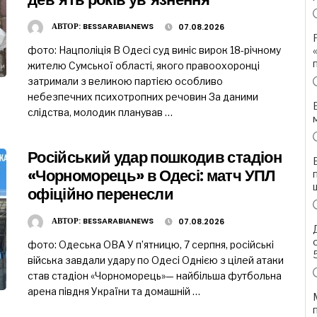
АВТОР:
BESSARABIANEWS
07.08.2026
фото: Нацполіція В Одесі суд виніс вирок 18-річному
жителю Сумської області, якого правоохоронці
затримали з великою партією особливо
небезпечних психотропних речовин За даними
слідства, молодик планував …
Російський удар пошкодив стадіон
«Чорноморець» в Одесі: матч УПЛ
офіційно перенесли
АВТОР:
BESSARABIANEWS
07.08.2026
фото: Одеська ОВА У п’ятницю, 7 серпня, російські
війська завдали удару по Одесі Однією з цілей атаки
став стадіон «Чорноморець»— найбільша футбольна
арена півдня України та домашній …