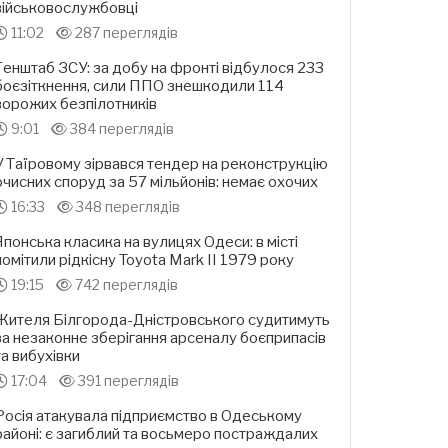
військовослужбовці
11:02
287 переглядів
Генштаб ЗСУ: за добу на фронті відбулося 233
боєзіткнення, сили ППО знешкодили 114
ворожих безпілотників
9:01
384 переглядів
У Таїровому зірвався тендер на реконструкцію
очисних споруд за 57 мільйонів: немає охочих
16:33
348 переглядів
Японська класика на вулицях Одеси: в місті
помітили рідкісну Toyota Mark II 1979 року
19:15
742 переглядів
Жителя Білгорода-Дністровського судитимуть
за незаконне зберігання арсеналу боєприпасів
та вибухівки
17:04
391 переглядів
Росія атакувала підприємство в Одеському
районі: є загиблий та восьмеро постраждалих