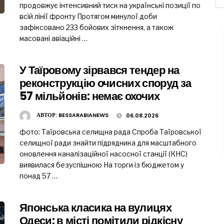
продовжує інтенсивний тиск на українські позиції по
всій лінії фронту Протягом минулої доби
зафіксовано 233 бойових зіткнення, а також
масовані авіаційні …
У Таїровому зірвався тендер на
реконструкцію очисних споруд за
57 мільйонів: немає охочих
АВТОР:
BESSARABIANEWS
06.08.2026
фото: Таїровська селищна рада Спроба Таїровської
селищної ради знайти підрядника для масштабного
оновлення каналізаційної насосної станції (КНС)
виявилася безуспішною На торги із бюджетом у
понад 57 …
Японська класика на вулицях
Одеси: в місті помітили рідкісну