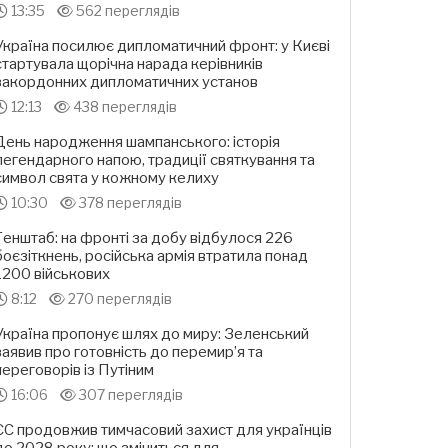
13:35
562 переглядів
Україна посилює дипломатичний фронт: у Києві
стартувала щорічна нарада керівників
закордонних дипломатичних установ
12:13
438 переглядів
День народження шампанського: історія
легендарного напою, традиції святкування та
символ свята у кожному келиху
10:30
378 переглядів
Генштаб: на фронті за добу відбулося 226
боєзіткнень, російська армія втратила понад
1200 військових
8:12
270 переглядів
Україна пропонує шлях до миру: Зеленський
заявив про готовність до перемир’я та
переговорів із Путіним
16:06
307 переглядів
ЄС продовжив тимчасовий захист для українців