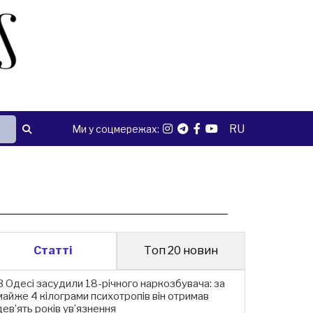
RU
Ми у соцмережах:
Статті
Топ 20 новин
В Одесі засудили 18-річного наркозбувача: за
майже 4 кілограми психотропів він отримав
дев’ять років ув’язнення