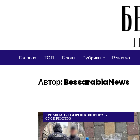
Головна
ТОП
Блоги
Рубрики
Реклама
Автор:
BessarabiaNews
КРИМІНАЛ
•
ОХОРОНА ЗДОРОВ’Я
•
СУСПІЛЬСТВО