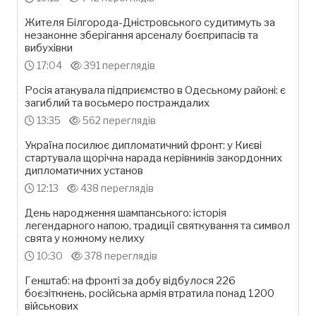
Жителя Білгорода-Дністровського судитимуть за
незаконне зберігання арсеналу боєприпасів та
вибухівки
17:04
391 переглядів
Росія атакувала підприємство в Одеському районі: є
загиблий та восьмеро постраждалих
13:35
562 переглядів
Україна посилює дипломатичний фронт: у Києві
стартувала щорічна нарада керівників закордонних
дипломатичних установ
12:13
438 переглядів
День народження шампанського: історія
легендарного напою, традиції святкування та символ
свята у кожному келиху
10:30
378 переглядів
Генштаб: на фронті за добу відбулося 226
боєзіткнень, російська армія втратила понад 1200
військових