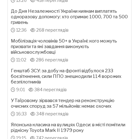
13:26
418 переглядів
До Дня Незалежності України киянам виплатять
одноразову допомогу: хто отримає 1000, 700 та 500
гривень
12:36
268 переглядів
Мобілізація чоловіків 50+ в Україні: кого можуть
призвати та які завдання виконують
військовослужбовці
11:02
286 переглядів
Генштаб ЗСУ: за добу на фронті відбулося 233
боєзіткнення, сили ППО знешкодили 114 ворожих
безпілотників
9:01
384 переглядів
У Таїровому зірвався тендер на реконструкцію
очисних споруд за 57 мільйонів: немає охочих
16:33
348 переглядів
Японська класика на вулицях Одеси: в місті помітили
рідкісну Toyota Mark II 1979 року
19:15
742 переглядів