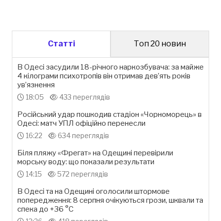
Статті
Топ 20 новин
В Одесі засудили 18-річного наркозбувача: за майже
4 кілограми психотропів він отримав дев’ять років
ув’язнення
18:05
433 переглядів
Російський удар пошкодив стадіон «Чорноморець» в
Одесі: матч УПЛ офіційно перенесли
16:22
634 переглядів
Біля пляжу «Фрегат» на Одещині перевірили
морську воду: що показали результати
14:15
572 переглядів
В Одесі та на Одещині оголосили штормове
попередження: 8 серпня очікуються грози, шквали та
спека до +36 °С