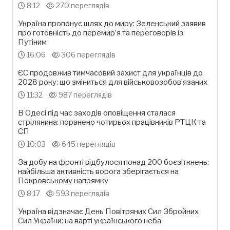
8:12
270 переглядів
Україна пропонує шлях до миру: Зеленський заявив
про готовність до перемир’я та переговорів із
Путіним
16:06
306 переглядів
ЄС продовжив тимчасовий захист для українців до
2028 року: що зміниться для військовозобов’язаних
11:32
987 переглядів
В Одесі під час заходів оповіщення сталася
стрілянина: поранено чотирьох працівників РТЦК та
СП
10:03
645 переглядів
За добу на фронті відбулося понад 200 боєзіткнень:
найбільша активність ворога зберігається на
Покровському напрямку
8:17
593 переглядів
Україна відзначає День Повітряних Сил Збройних
Сил України: на варті українського неба