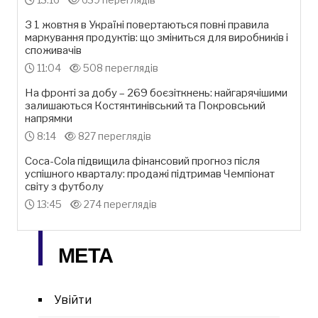
З 1 жовтня в Україні повертаються повні правила
маркування продуктів: що зміниться для виробників і
споживачів
11:04
508 переглядів
На фронті за добу – 269 боєзіткнень: найгарячішими
залишаються Костянтинівський та Покровський
напрямки
8:14
827 переглядів
Coca-Cola підвищила фінансовий прогноз після
успішного кварталу: продажі підтримав Чемпіонат
світу з футболу
13:45
274 переглядів
МЕТА
Увійти