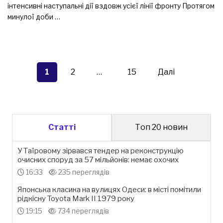
інтенсивні наступальні дії вздовж усієї лінії фронту Протягом
минулої доби …
Пагінація
записів
1
2
…
15
Далі
Статті
Топ 20 новин
У Таїровому зірвався тендер на реконструкцію
очисних споруд за 57 мільйонів: немає охочих
16:33
235 переглядів
Японська класика на вулицях Одеси: в місті помітили
рідкісну Toyota Mark II 1979 року
19:15
734 переглядів