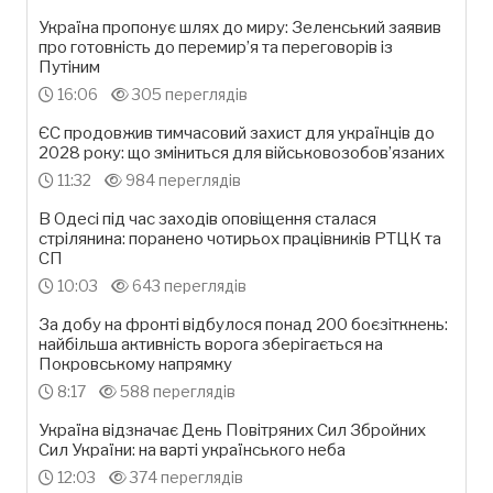
Україна пропонує шлях до миру: Зеленський заявив
про готовність до перемир’я та переговорів із
Путіним
16:06
305 переглядів
ЄС продовжив тимчасовий захист для українців до
2028 року: що зміниться для військовозобов’язаних
11:32
984 переглядів
В Одесі під час заходів оповіщення сталася
стрілянина: поранено чотирьох працівників РТЦК та
СП
10:03
643 переглядів
За добу на фронті відбулося понад 200 боєзіткнень:
найбільша активність ворога зберігається на
Покровському напрямку
8:17
588 переглядів
Україна відзначає День Повітряних Сил Збройних
Сил України: на варті українського неба
12:03
374 переглядів