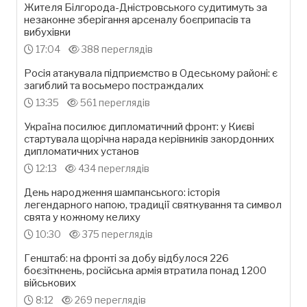
Жителя Білгорода-Дністровського судитимуть за
незаконне зберігання арсеналу боєприпасів та
вибухівки
17:04
388 переглядів
Росія атакувала підприємство в Одеському районі: є
загиблий та восьмеро постраждалих
13:35
561 переглядів
Україна посилює дипломатичний фронт: у Києві
стартувала щорічна нарада керівників закордонних
дипломатичних установ
12:13
434 переглядів
День народження шампанського: історія
легендарного напою, традиції святкування та символ
свята у кожному келиху
10:30
375 переглядів
Генштаб: на фронті за добу відбулося 226
боєзіткнень, російська армія втратила понад 1200
військових
8:12
269 переглядів