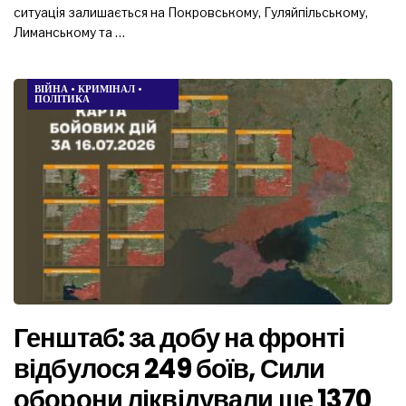
ситуація залишається на Покровському, Гуляйпільському,
Лиманському та …
ВІЙНА
•
КРИМІНАЛ
•
ПОЛІТИКА
Генштаб: за добу на фронті
відбулося 249 боїв, Сили
оборони ліквідували ще 1370