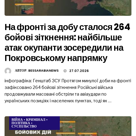
На фронті за добу сталося 264
бойові зіткнення: найбільше
атак окупанти зосередили на
Покровському напрямку
АВТОР:
BESSARABIANEWS
27.07.2026
інфографіка: Генштаб ЗСУ Протягом минулої доби на фронті
зафіксовано 264 бойові зіткнення Російські війська
продовжували масовані обстріли та авіаудари по
українських позиціях і населених пунктах, тоді як …
ВІЙНА
•
КРИМІНАЛ
•
ПОЛІТИКА
•
СУСПІЛЬСТВО