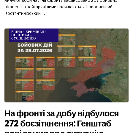
минулої доби на лінії фронту зафіксовано 207 бойових
зіткнень, а найгарячішими залишаються Покровський,
Костянтинівський …
ВІЙНА
•
КРИМІНАЛ
•
ПОЛІТИКА
•
СУСПІЛЬСТВО
На фронті за добу відбулося
272 боєзіткнення: Генштаб