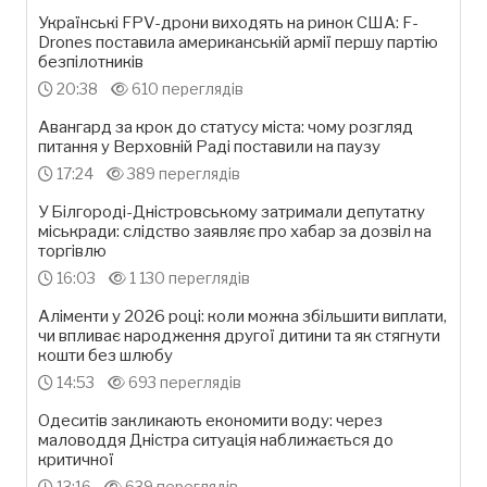
Українські FPV-дрони виходять на ринок США: F-
Drones поставила американській армії першу партію
безпілотників
20:38
610 переглядів
Авангард за крок до статусу міста: чому розгляд
питання у Верховній Раді поставили на паузу
17:24
389 переглядів
У Білгороді-Дністровському затримали депутатку
міськради: слідство заявляє про хабар за дозвіл на
торгівлю
16:03
1 130 переглядів
Аліменти у 2026 році: коли можна збільшити виплати,
чи впливає народження другої дитини та як стягнути
кошти без шлюбу
14:53
693 переглядів
Одеситів закликають економити воду: через
маловоддя Дністра ситуація наближається до
критичної
13:16
639 переглядів