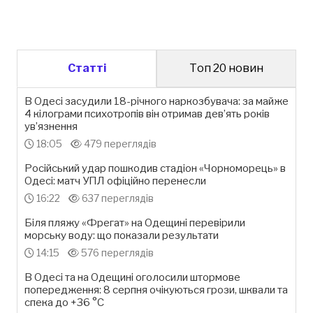
Статті
Топ 20 новин
В Одесі засудили 18-річного наркозбувача: за майже
4 кілограми психотропів він отримав дев’ять років
ув’язнення
18:05
479 переглядів
Російський удар пошкодив стадіон «Чорноморець» в
Одесі: матч УПЛ офіційно перенесли
16:22
637 переглядів
Біля пляжу «Фрегат» на Одещині перевірили
морську воду: що показали результати
14:15
576 переглядів
В Одесі та на Одещині оголосили штормове
попередження: 8 серпня очікуються грози, шквали та
спека до +36 °С