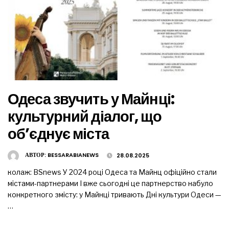
Одеса звучить у Майнці:
культурний діалог, що
об’єднує міста
АВТОР:
BESSARABIANEWS
28.08.2025
колаж: ВSnews У 2024 році Одеса та Майнц офіційно стали
містами-партнерами І вже сьогодні це партнерство набуло
конкретного змісту: у Майнці тривають Дні культури Одеси —
…