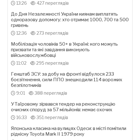
13:26
427 переглядів
До Дня Незалежності України киянам виплатять
одноразову допомогу: хто отримає 1000, 700 та 500
гривень
12:36
273 переглядів
Мобілізація чоловіків 50+ в Україні: кого можуть
призвати та які завдання виконують
військовослужбовці
11:02
295 переглядів
Генштаб ЗСУ: за добу на фронті відбулося 233
боєзіткнення, сили ППО знешкодили 114 ворожих
безпілотників
9:01
388 переглядів
У Таїровому зірвався тендер на реконструкцію
очисних споруд за 57 мільйонів: немає охочих
16:33
351 переглядів
Японська класика на вулицях Одеси: в місті помітили
рідкісну Toyota Mark II 1979 року