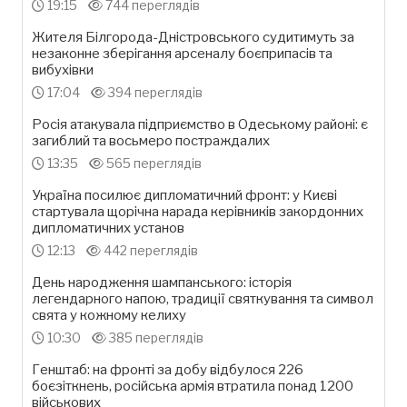
19:15
744 переглядів
Жителя Білгорода-Дністровського судитимуть за
незаконне зберігання арсеналу боєприпасів та
вибухівки
17:04
394 переглядів
Росія атакувала підприємство в Одеському районі: є
загиблий та восьмеро постраждалих
13:35
565 переглядів
Україна посилює дипломатичний фронт: у Києві
стартувала щорічна нарада керівників закордонних
дипломатичних установ
12:13
442 переглядів
День народження шампанського: історія
легендарного напою, традиції святкування та символ
свята у кожному келиху
10:30
385 переглядів
Генштаб: на фронті за добу відбулося 226
боєзіткнень, російська армія втратила понад 1200
військових