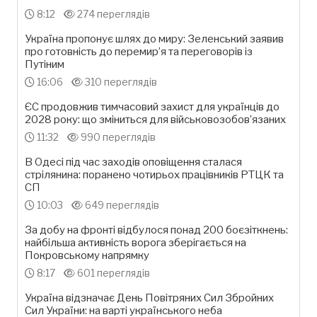
8:12
274 переглядів
Україна пропонує шлях до миру: Зеленський заявив
про готовність до перемир’я та переговорів із
Путіним
16:06
310 переглядів
ЄС продовжив тимчасовий захист для українців до
2028 року: що зміниться для військовозобов’язаних
11:32
990 переглядів
В Одесі під час заходів оповіщення сталася
стрілянина: поранено чотирьох працівників РТЦК та
СП
10:03
649 переглядів
За добу на фронті відбулося понад 200 боєзіткнень:
найбільша активність ворога зберігається на
Покровському напрямку
8:17
601 переглядів
Україна відзначає День Повітряних Сил Збройних
Сил України: на варті українського неба