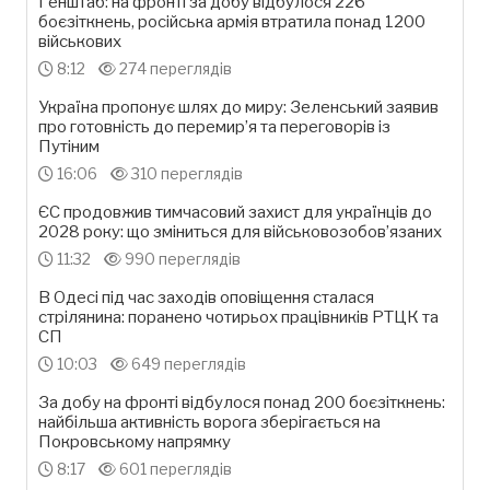
Генштаб: на фронті за добу відбулося 226
боєзіткнень, російська армія втратила понад 1200
військових
8:12
274 переглядів
Україна пропонує шлях до миру: Зеленський заявив
про готовність до перемир’я та переговорів із
Путіним
16:06
310 переглядів
ЄС продовжив тимчасовий захист для українців до
2028 року: що зміниться для військовозобов’язаних
11:32
990 переглядів
В Одесі під час заходів оповіщення сталася
стрілянина: поранено чотирьох працівників РТЦК та
СП
10:03
649 переглядів
За добу на фронті відбулося понад 200 боєзіткнень:
найбільша активність ворога зберігається на
Покровському напрямку
8:17
601 переглядів