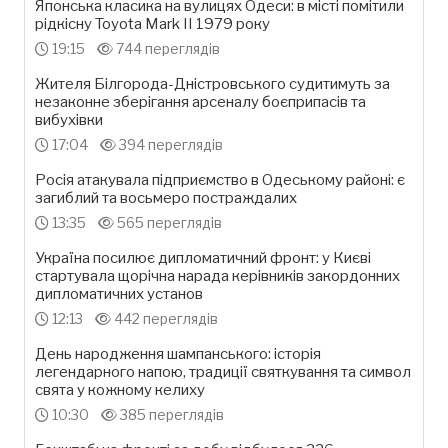
Японська класика на вулицях Одеси: в місті помітили
рідкісну Toyota Mark II 1979 року
19:15
744 переглядів
Жителя Білгорода-Дністровського судитимуть за
незаконне зберігання арсеналу боєприпасів та
вибухівки
17:04
394 переглядів
Росія атакувала підприємство в Одеському районі: є
загиблий та восьмеро постраждалих
13:35
565 переглядів
Україна посилює дипломатичний фронт: у Києві
стартувала щорічна нарада керівників закордонних
дипломатичних установ
12:13
442 переглядів
День народження шампанського: історія
легендарного напою, традиції святкування та символ
свята у кожному келиху
10:30
385 переглядів