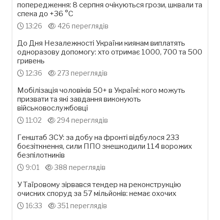
попередження: 8 серпня очікуються грози, шквали та
спека до +36 °С
13:26
426 переглядів
До Дня Незалежності України киянам виплатять
одноразову допомогу: хто отримає 1000, 700 та 500
гривень
12:36
273 переглядів
Мобілізація чоловіків 50+ в Україні: кого можуть
призвати та які завдання виконують
військовослужбовці
11:02
294 переглядів
Генштаб ЗСУ: за добу на фронті відбулося 233
боєзіткнення, сили ППО знешкодили 114 ворожих
безпілотників
9:01
388 переглядів
У Таїровому зірвався тендер на реконструкцію
очисних споруд за 57 мільйонів: немає охочих
16:33
351 переглядів