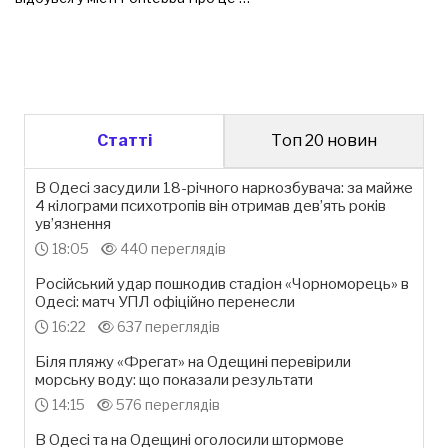
Статті
Топ 20 новин
В Одесі засудили 18-річного наркозбувача: за майже
4 кілограми психотропів він отримав дев’ять років
ув’язнення
18:05
440 переглядів
Російський удар пошкодив стадіон «Чорноморець» в
Одесі: матч УПЛ офіційно перенесли
16:22
637 переглядів
Біля пляжу «Фрегат» на Одещині перевірили
морську воду: що показали результати
14:15
576 переглядів
В Одесі та на Одещині оголосили штормове