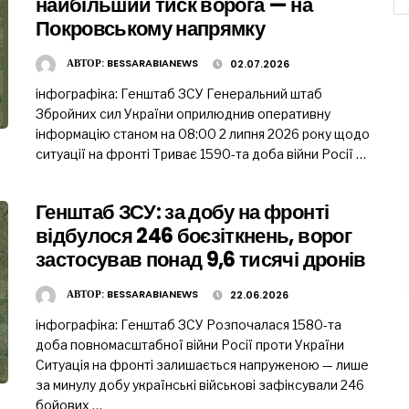
найбільший тиск ворога — на
Покровському напрямку
АВТОР:
BESSARABIANEWS
02.07.2026
інфографіка: Генштаб ЗСУ Генеральний штаб
Збройних сил України оприлюднив оперативну
інформацію станом на 08:00 2 липня 2026 року щодо
ситуації на фронті Триває 1590-та доба війни Росії …
Генштаб ЗСУ: за добу на фронті
відбулося 246 боєзіткнень, ворог
застосував понад 9,6 тисячі дронів
АВТОР:
BESSARABIANEWS
22.06.2026
інфографіка: Генштаб ЗСУ Розпочалася 1580-та
доба повномасштабної війни Росії проти України
Ситуація на фронті залишається напруженою — лише
за минулу добу українські військові зафіксували 246
бойових …