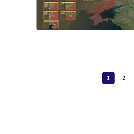
Пагінація
записів
1
2