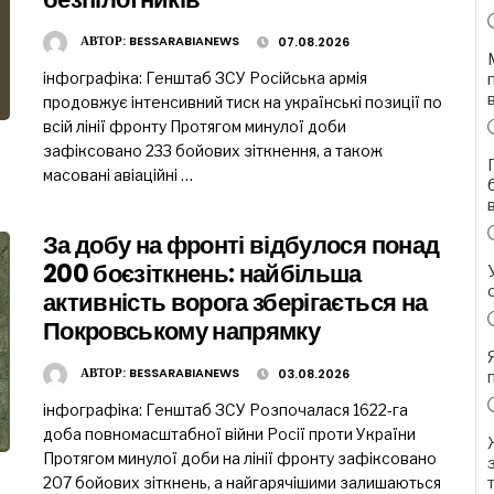
АВТОР:
BESSARABIANEWS
07.08.2026
інфографіка: Генштаб ЗСУ Російська армія
продовжує інтенсивний тиск на українські позиції по
всій лінії фронту Протягом минулої доби
зафіксовано 233 бойових зіткнення, а також
масовані авіаційні …
За добу на фронті відбулося понад
200 боєзіткнень: найбільша
активність ворога зберігається на
Покровському напрямку
АВТОР:
BESSARABIANEWS
03.08.2026
інфографіка: Генштаб ЗСУ Розпочалася 1622-га
доба повномасштабної війни Росії проти України
Протягом минулої доби на лінії фронту зафіксовано
207 бойових зіткнень, а найгарячішими залишаються