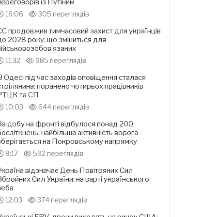
переговорів із Путіним
16:06
305 переглядів
ЄС продовжив тимчасовий захист для українців
до 2028 року: що зміниться для
військовозобов’язаних
11:32
985 переглядів
В Одесі під час заходів оповіщення сталася
стрілянина: поранено чотирьох працівників
РТЦК та СП
10:03
644 переглядів
За добу на фронті відбулося понад 200
боєзіткнень: найбільша активність ворога
зберігається на Покровському напрямку
8:17
592 переглядів
Україна відзначає День Повітряних Сил
Збройних Сил України: на варті українського
неба
12:03
374 переглядів