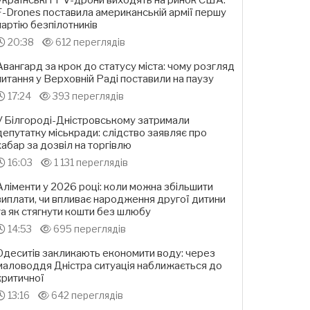
Українські FPV-дрони виходять на ринок США:
F-Drones поставила американській армії першу
партію безпілотників
20:38
612 переглядів
Авангард за крок до статусу міста: чому розгляд
питання у Верховній Раді поставили на паузу
17:24
393 переглядів
У Білгороді-Дністровському затримали
депутатку міськради: слідство заявляє про
хабар за дозвіл на торгівлю
16:03
1 131 переглядів
Аліменти у 2026 році: коли можна збільшити
виплати, чи впливає народження другої дитини
та як стягнути кошти без шлюбу
14:53
695 переглядів
Одеситів закликають економити воду: через
маловоддя Дністра ситуація наближається до
критичної
13:16
642 переглядів