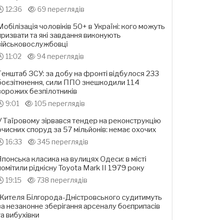
12:36
69 переглядів
Мобілізація чоловіків 50+ в Україні: кого можуть
призвати та які завдання виконують
військовослужбовці
11:02
94 переглядів
Генштаб ЗСУ: за добу на фронті відбулося 233
боєзіткнення, сили ППО знешкодили 114
ворожих безпілотників
9:01
105 переглядів
У Таїровому зірвався тендер на реконструкцію
очисних споруд за 57 мільйонів: немає охочих
16:33
345 переглядів
Японська класика на вулицях Одеси: в місті
помітили рідкісну Toyota Mark II 1979 року
19:15
738 переглядів
Жителя Білгорода-Дністровського судитимуть
за незаконне зберігання арсеналу боєприпасів
та вибухівки