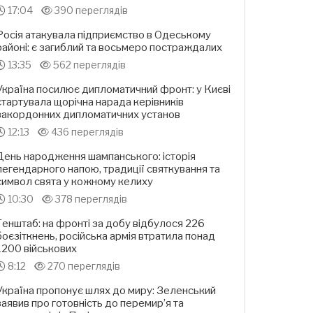
17:04
390 переглядів
Росія атакувала підприємство в Одеському
районі: є загиблий та восьмеро постраждалих
13:35
562 переглядів
Україна посилює дипломатичний фронт: у Києві
стартувала щорічна нарада керівників
закордонних дипломатичних установ
12:13
436 переглядів
День народження шампанського: історія
легендарного напою, традиції святкування та
символ свята у кожному келиху
10:30
378 переглядів
Генштаб: на фронті за добу відбулося 226
боєзіткнень, російська армія втратила понад
1200 військових
8:12
270 переглядів
Україна пропонує шлях до миру: Зеленський
заявив про готовність до перемир’я та