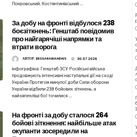
Покровський, Костянтинівський …
За добу на фронті відбулося 238
боєзіткнень: Генштаб повідомив
про найгарячіші напрямки та
втрати ворога
АВТОР:
BESSARABIANEWS
30.07.2026
інфографіка: Генштаб ЗСУ Російські війська
продовжують інтенсивні наступальні дії на сході
України Протягом минулої доби Сили оборони
України відбили 238 бойових зіткнень, а
найзапекліші бої точилися …
На фронті за добу сталося 264
бойові зіткнення: найбільше атак
окупанти зосередили на