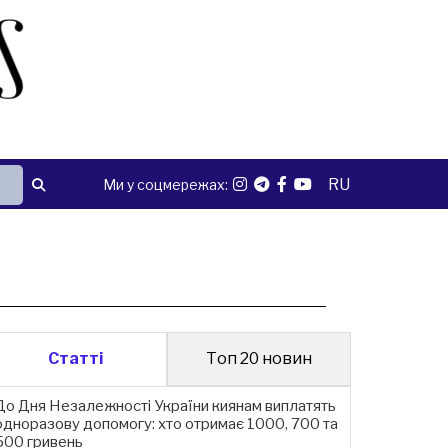
RU
Ми у соцмережах:
Статті
Топ 20 новин
До Дня Незалежності України киянам виплатять
одноразову допомогу: хто отримає 1000, 700 та
500 гривень