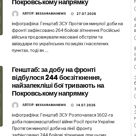
Покровському напрямку
АВТОР:
BESSARABIANEWS
27.07.2026
інфографіка: Генштаб ЗСУ Протягом минулої доби на
фронті зафіксовано 264 бойові зіткнення Російські
війська продовжували масовані обстріли та
авіаудари по українських позиціях і населених
пунктах, тоді як …
Генштаб: за добу на фронті
відбулося 244 боєзіткнення,
найзапекліші бої тривають на
Покровському напрямку
АВТОР:
BESSARABIANEWS
14.07.2026
інфографіка: Генштаб ЗСУ Розпочалася 1602-га
доба повномасштабної війни Росії проти України
Протягом минулої доби на лінії фронту
зафіксовано 244 бойові зіткнення, при цьому