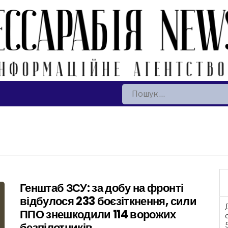
Пошук:
Генштаб ЗСУ: за добу на фронті
відбулося 233 боєзіткнення, сили
ППО знешкодили 114 ворожих
безпілотників