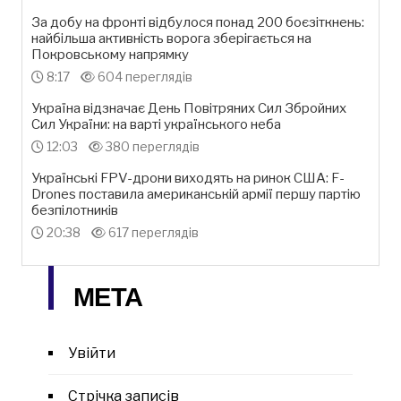
За добу на фронті відбулося понад 200 боєзіткнень:
найбільша активність ворога зберігається на
Покровському напрямку
8:17
604 переглядів
Україна відзначає День Повітряних Сил Збройних
Сил України: на варті українського неба
12:03
380 переглядів
Українські FPV-дрони виходять на ринок США: F-
Drones поставила американській армії першу партію
безпілотників
20:38
617 переглядів
МЕТА
Увійти
Стрічка записів