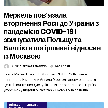
Меркель пов’язала
вторгнення Росії до України з
пандемією COVID-19 і
звинуватила Польщу та
Балтію в погіршенні відносин
із Москвою
АВТОР:
BESSARABIANEWS
06.10.2025
фото: Michael Kappeler/Pool via REUTERS Колишня
канцлерка Німеччини Ангела Меркель знову опинилася в
центрі політичних дискусій після резонансного інтерв’ю
угорському виданню Partizán У ньому вона заявила, …
ВІЙНА
•
КРИМІНАЛ
•
ПОЛІТИКА
•