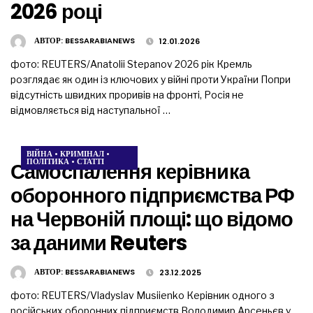
2026 році
АВТОР:
BESSARABIANEWS
12.01.2026
фото: REUTERS/Anatolii Stepanov 2026 рік Кремль
розглядає як один із ключових у війні проти України Попри
відсутність швидких проривів на фронті, Росія не
відмовляється від наступальної …
ВІЙНА
•
КРИМІНАЛ
•
ПОЛІТИКА
•
СТАТТІ
Самоспалення керівника
оборонного підприємства РФ
на Червоній площі: що відомо
за даними Reuters
АВТОР:
BESSARABIANEWS
23.12.2025
фото: REUTERS/Vladyslav Musiienko Керівник одного з
російських оборонних підприємств Володимир Арсеньєв у