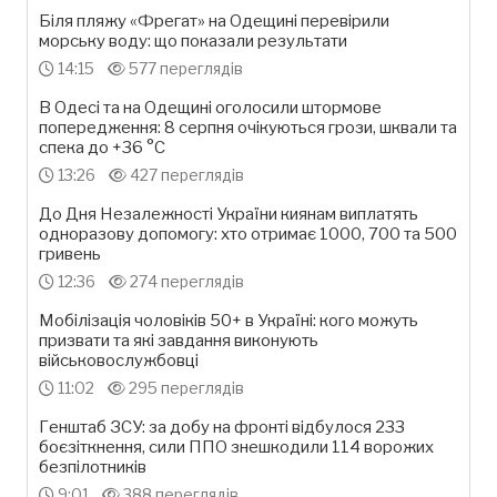
Біля пляжу «Фрегат» на Одещині перевірили
морську воду: що показали результати
14:15
577 переглядів
В Одесі та на Одещині оголосили штормове
попередження: 8 серпня очікуються грози, шквали та
спека до +36 °С
13:26
427 переглядів
До Дня Незалежності України киянам виплатять
одноразову допомогу: хто отримає 1000, 700 та 500
гривень
12:36
274 переглядів
Мобілізація чоловіків 50+ в Україні: кого можуть
призвати та які завдання виконують
військовослужбовці
11:02
295 переглядів
Генштаб ЗСУ: за добу на фронті відбулося 233
боєзіткнення, сили ППО знешкодили 114 ворожих
безпілотників
9:01
388 переглядів