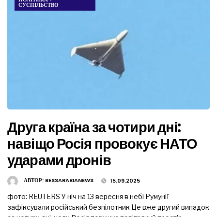
СУСПІЛЬСТВО
Друга країна за чотири дні:
навіщо Росія провокує НАТО
ударами дронів
АВТОР:
BESSARABIANEWS
15.09.2025
фото: REUTERS У ніч на 13 вересня в небі Румунії
зафіксували російський безпілотник Це вже другий випадок