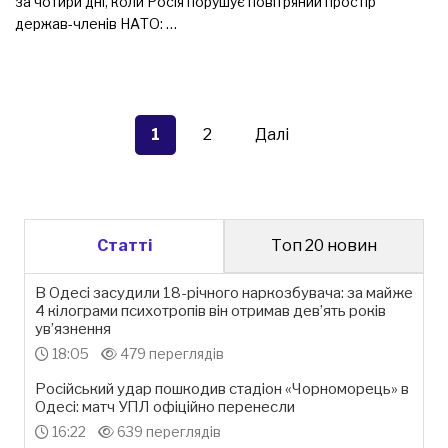
за чотири дні, коли Росія порушує повітряний простір
держав-членів НАТО: …
Пагінація
записів
1
2
Далі
Статті
Топ 20 новин
В Одесі засудили 18-річного наркозбувача: за майже
4 кілограми психотропів він отримав дев’ять років
ув’язнення
18:05
479 переглядів
Російський удар пошкодив стадіон «Чорноморець» в
Одесі: матч УПЛ офіційно перенесли
16:22
639 переглядів