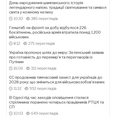
День народження шампанського: історія
легендарного напою, традиції святкування та символ
свята у кожному келиху
10:30
385 переглядів
Генштаб: на фронті за добу відбулося 226
боєзіткнень, російська армія втратила понад 1200
військових
8:12
275 переглядів
Україна пропонує шлях до миру: Зеленський заявив
про готовність до перемир’я та переговорів із
Путіним
16:06
311 переглядів
ЄС продовжив тимчасовий захист для українців до
2028 року: що зміниться для військовозобов’язаних
11:32
992 переглядів
В Одесі під час заходів оповіщення сталася
стрілянина: поранено чотирьох працівників РТЦК та
СП
10:03
649 переглядів