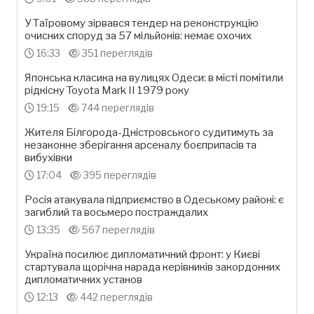
У Таїровому зірвався тендер на реконструкцію
очисних споруд за 57 мільйонів: немає охочих
16:33
351 переглядів
Японська класика на вулицях Одеси: в місті помітили
рідкісну Toyota Mark II 1979 року
19:15
744 переглядів
Жителя Білгорода-Дністровського судитимуть за
незаконне зберігання арсеналу боєприпасів та
вибухівки
17:04
395 переглядів
Росія атакувала підприємство в Одеському районі: є
загиблий та восьмеро постраждалих
13:35
567 переглядів
Україна посилює дипломатичний фронт: у Києві
стартувала щорічна нарада керівників закордонних
дипломатичних установ
12:13
442 переглядів