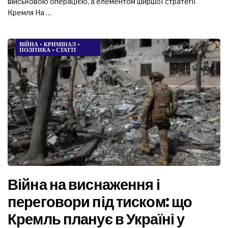
військовою операцією, а елементом ширшої стратегії
Кремля На …
ВІЙНА
•
КРИМІНАЛ
•
ПОЛІТИКА
•
СТАТТІ
Війна на виснаження і
переговори під тиском: що
Кремль планує в Україні у