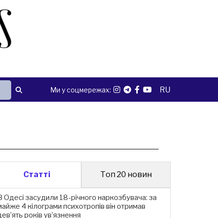
RU
Ми у соцмережах:
Статті
Топ 20 новин
В Одесі засудили 18-річного наркозбувача: за
майже 4 кілограми психотропів він отримав
дев’ять років ув’язнення