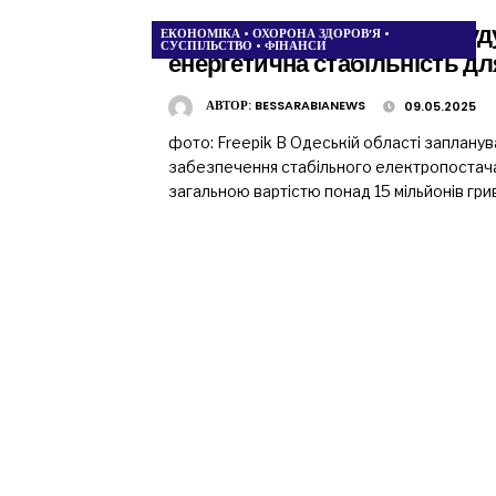
На Одещині планують побудув
ЕКОНОМІКА
•
ОХОРОНА ЗДОРОВ’Я
•
СУСПІЛЬСТВО
•
ФІНАНСИ
енергетична стабільність дл
АВТОР:
BESSARABIANEWS
09.05.2025
фото: Freepik В Одеській області заплану
забезпечення стабільного електропостача
загальною вартістю понад 15 мільйонів гри