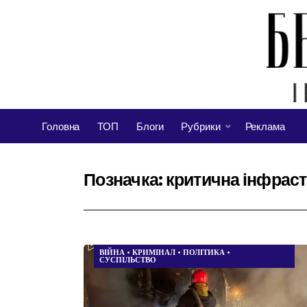
Головна
ТОП
Блоги
Рубрики
Реклама
Позначка:
критична інфрас
ВІЙНА
•
КРИМІНАЛ
•
ПОЛІТИКА
•
СУСПІЛЬСТВО