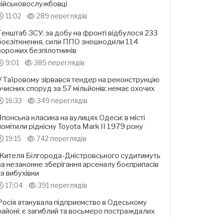
військовослужбовці
11:02
289 переглядів
Генштаб ЗСУ: за добу на фронті відбулося 233
боєзіткнення, сили ППО знешкодили 114
ворожих безпілотників
9:01
385 переглядів
У Таїровому зірвався тендер на реконструкцію
очисних споруд за 57 мільйонів: немає охочих
16:33
349 переглядів
Японська класика на вулицях Одеси: в місті
помітили рідкісну Toyota Mark II 1979 року
19:15
742 переглядів
Жителя Білгорода-Дністровського судитимуть
за незаконне зберігання арсеналу боєприпасів
та вибухівки
17:04
391 переглядів
Росія атакувала підприємство в Одеському
районі: є загиблий та восьмеро постраждалих