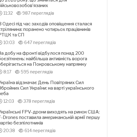
до 2028 року: що зміниться для
військовозобов’язаних
11:32
987 переглядів
В Одесі під час заходів оповіщення сталася
стрілянина: поранено чотирьох працівників
РТЦК та СП
10:03
647 переглядів
За добу на фронті відбулося понад 200
боєзіткнень: найбільша активність ворога
зберігається на Покровському напрямку
8:17
595 переглядів
Україна відзначає День Повітряних Сил
Збройних Сил України: на варті українського
неба
12:03
378 переглядів
Українські FPV-дрони виходять на ринок США:
F-Drones поставила американській армії першу
партію безпілотників
20:38
614 переглядів