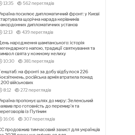
13:35
562 переглядів
Україна посилює дипломатичний фронт: у Києві
стартувала щорічна нарада керівників
закордонних дипломатичних установ
12:13
439 переглядів
День народження шампанського: історія
легендарного напою, традиції святкування та
символ свята у кожному келиху
10:30
381 переглядів
Генштаб: на фронті за добу відбулося 226
боєзіткнень, російська армія втратила понад
1200 військових
8:12
272 переглядів
Україна пропонує шлях до миру: Зеленський
заявив про готовність до перемир’я та
переговорів із Путіним
16:06
307 переглядів
ЄС продовжив тимчасовий захист для українців