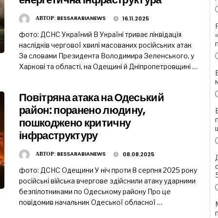
АВТОР:
BESSARABIANEWS
16.11.2025
фото: ДСНС Україний В Україні триває ліквідація
наслідків чергової хвилі масованих російських атак
За словами Президента Володимира Зеленського, у
Харкові та області, на Одещині й Дніпропетровщині …
Повітряна атака на Одеський
район: поранено людину,
пошкоджено критичну
інфраструктуру
АВТОР:
BESSARABIANEWS
08.08.2025
фото: ДСНС Одещини У ніч проти 8 серпня 2025 року
російські війська вчергове здійснили атаку ударними
безпілотниками по Одеському району Про це
повідомив начальник Одеської обласної …