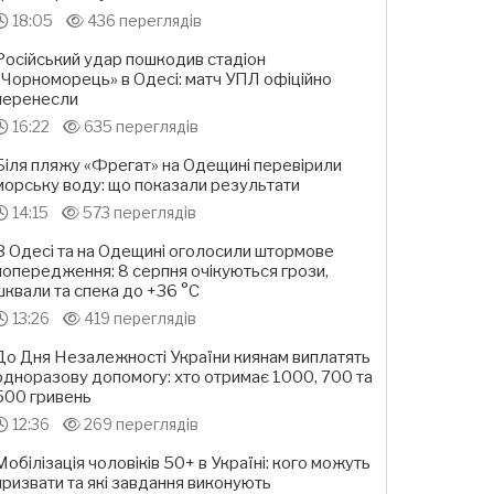
18:05
436 переглядів
Російський удар пошкодив стадіон
«Чорноморець» в Одесі: матч УПЛ офіційно
перенесли
16:22
635 переглядів
Біля пляжу «Фрегат» на Одещині перевірили
морську воду: що показали результати
14:15
573 переглядів
В Одесі та на Одещині оголосили штормове
попередження: 8 серпня очікуються грози,
шквали та спека до +36 °С
13:26
419 переглядів
До Дня Незалежності України киянам виплатять
одноразову допомогу: хто отримає 1000, 700 та
500 гривень
12:36
269 переглядів
Мобілізація чоловіків 50+ в Україні: кого можуть
призвати та які завдання виконують