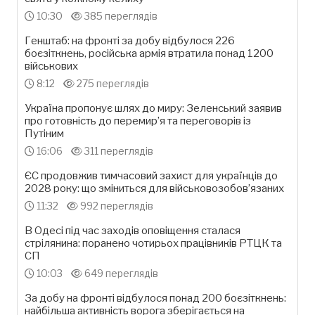
10:30
385 переглядів
Генштаб: на фронті за добу відбулося 226
боєзіткнень, російська армія втратила понад 1200
військових
8:12
275 переглядів
Україна пропонує шлях до миру: Зеленський заявив
про готовність до перемир’я та переговорів із
Путіним
16:06
311 переглядів
ЄС продовжив тимчасовий захист для українців до
2028 року: що зміниться для військовозобов’язаних
11:32
992 переглядів
В Одесі під час заходів оповіщення сталася
стрілянина: поранено чотирьох працівників РТЦК та
СП
10:03
649 переглядів
За добу на фронті відбулося понад 200 боєзіткнень:
найбільша активність ворога зберігається на