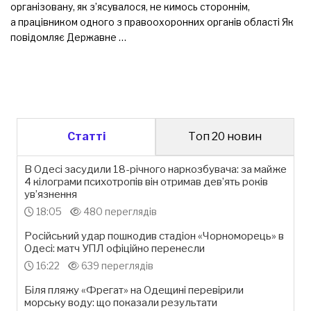
організовану, як з’ясувалося, не кимось стороннім,
а працівником одного з правоохоронних органів області Як
повідомляє Державне …
Статті
Топ 20 новин
В Одесі засудили 18-річного наркозбувача: за майже
4 кілограми психотропів він отримав дев’ять років
ув’язнення
18:05
480 переглядів
Російський удар пошкодив стадіон «Чорноморець» в
Одесі: матч УПЛ офіційно перенесли
16:22
639 переглядів
Біля пляжу «Фрегат» на Одещині перевірили
морську воду: що показали результати