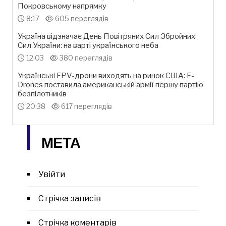
Покровському напрямку
8:17
605 переглядів
Україна відзначає День Повітряних Сил Збройних
Сил України: на варті українського неба
12:03
380 переглядів
Українські FPV-дрони виходять на ринок США: F-
Drones поставила американській армії першу партію
безпілотників
20:38
617 переглядів
МЕТА
Увійти
Стрічка записів
Стрічка коментарів