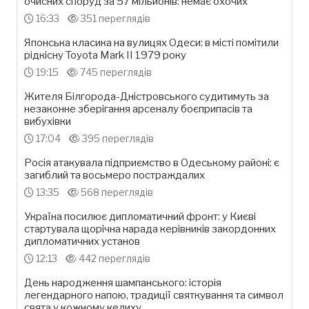
очисних споруд за 57 мільйонів: немає охочих
16:33
351 переглядів
Японська класика на вулицях Одеси: в місті помітили
рідкісну Toyota Mark II 1979 року
19:15
745 переглядів
Жителя Білгорода-Дністровського судитимуть за
незаконне зберігання арсеналу боєприпасів та
вибухівки
17:04
395 переглядів
Росія атакувала підприємство в Одеському районі: є
загиблий та восьмеро постраждалих
13:35
568 переглядів
Україна посилює дипломатичний фронт: у Києві
стартувала щорічна нарада керівників закордонних
дипломатичних установ
12:13
442 переглядів
День народження шампанського: історія
легендарного напою, традиції святкування та символ
свята у кожному келиху