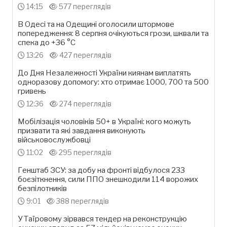
14:15
577 переглядів
В Одесі та на Одещині оголосили штормове
попередження: 8 серпня очікуються грози, шквали та
спека до +36 °С
13:26
427 переглядів
До Дня Незалежності України киянам виплатять
одноразову допомогу: хто отримає 1000, 700 та 500
гривень
12:36
274 переглядів
Мобілізація чоловіків 50+ в Україні: кого можуть
призвати та які завдання виконують
військовослужбовці
11:02
295 переглядів
Генштаб ЗСУ: за добу на фронті відбулося 233
боєзіткнення, сили ППО знешкодили 114 ворожих
безпілотників
9:01
388 переглядів
У Таїровому зірвався тендер на реконструкцію