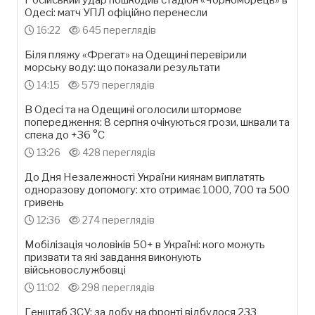
Російський удар пошкодив стадіон «Чорноморець» в
Одесі: матч УПЛ офіційно перенесли
16:22
645 переглядів
Біля пляжу «Фрегат» на Одещині перевірили
морську воду: що показали результати
14:15
579 переглядів
В Одесі та на Одещині оголосили штормове
попередження: 8 серпня очікуються грози, шквали та
спека до +36 °С
13:26
428 переглядів
До Дня Незалежності України киянам виплатять
одноразову допомогу: хто отримає 1000, 700 та 500
гривень
12:36
274 переглядів
Мобілізація чоловіків 50+ в Україні: кого можуть
призвати та які завдання виконують
військовослужбовці
11:02
298 переглядів
Генштаб ЗСУ: за добу на фронті відбулося 233