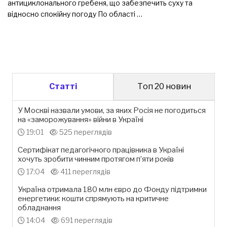
антициклонального гребеня, що забезпечить суху та
відносно спокійну погоду По області …
Статті
Топ 20 новин
У Москві назвали умови, за яких Росія не погодиться
на «заморожування» війни в Україні
19:01
525 переглядів
Сертифікат педагогічного працівника в Україні
хочуть зробити чинним протягом п’яти років
17:04
411 переглядів
Україна отримала 180 млн євро до Фонду підтримки
енергетики: кошти спрямують на критичне
обладнання
14:04
691 переглядів