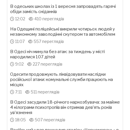
В одеських школах із 1 вересня запровадять гарячі
обіди замість сніданків
12:02
410 переглядів
На Одещині поліцейські викрили чотирьох людей у
незаконному заволодінні скутером та автомобілем
11:07
557 переглядів
В Одесі ніч минула без атак: за тиждень у місті
народилися 107 дітей
9:02
227 переглядів
Одесити продовжують ліквідовувати наслідки
російської атаки: комунальні служби працюють на
місцях
7:11
511 переглядів
В Одесі засудили 18-річного наркозбувача: за майже
4 кілограми психотропів він отримав дев’ять років
ув’язнення
18:05
507 переглядів