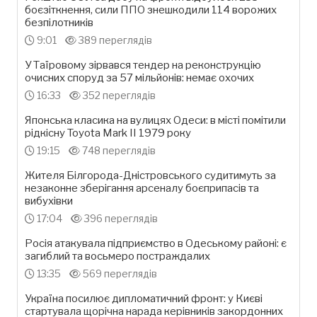
боєзіткнення, сили ППО знешкодили 114 ворожих
безпілотників
9:01
389 переглядів
У Таїровому зірвався тендер на реконструкцію
очисних споруд за 57 мільйонів: немає охочих
16:33
352 переглядів
Японська класика на вулицях Одеси: в місті помітили
рідкісну Toyota Mark II 1979 року
19:15
748 переглядів
Жителя Білгорода-Дністровського судитимуть за
незаконне зберігання арсеналу боєприпасів та
вибухівки
17:04
396 переглядів
Росія атакувала підприємство в Одеському районі: є
загиблий та восьмеро постраждалих
13:35
569 переглядів
Україна посилює дипломатичний фронт: у Києві
стартувала щорічна нарада керівників закордонних