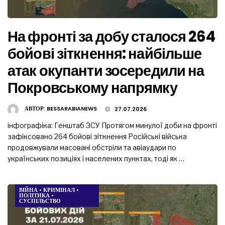
На фронті за добу сталося 264
бойові зіткнення: найбільше
атак окупанти зосередили на
Покровському напрямку
АВТОР:
BESSARABIANEWS
27.07.2026
інфографіка: Генштаб ЗСУ Протягом минулої доби на фронті
зафіксовано 264 бойові зіткнення Російські війська
продовжували масовані обстріли та авіаудари по
українських позиціях і населених пунктах, тоді як …
ВІЙНА
•
КРИМІНАЛ
•
ПОЛІТИКА
•
СУСПІЛЬСТВО