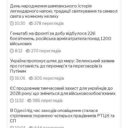
День народження шампанського: історія
легендарного напою, традиції святкування та символ
свята у кожному келиху
10:30
378 переглядів
Генштаб: на фронті за добу відбулося 226
боєзіткнень, російська армія втратила понад 1200
військових
8:12
270 переглядів
Україна пропонує шлях до миру: Зеленський заявив
про готовність до перемир’я та переговорів із
Путіним
16:06
305 переглядів
ЄС продовжив тимчасовий захист для українців до
2028 року: що зміниться для військовозобов’язаних
11:32
986 переглядів
В Одесі під час заходів оповіщення сталася
стрілянина: поранено чотирьох працівників РТЦК та
СП
10:03
644 переглядів