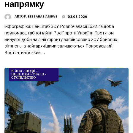
напрямку
АВТОР:
BESSARABIANEWS
03.08.2026
інфографіка: Генштаб ЗСУ Розпочалася 1622-га доба
повномасштабної війни Росії проти України Протягом
минулої доби на лінії фронту зафіксовано 207 бойових
зіткнень, а найгарячішими залишаються Покровський,
Костянтинівський …
ВІЙНА
•
ПОДІЇ
•
ПОЛІТИКА
•
СТАТТІ
•
СУСПІЛЬСТВО