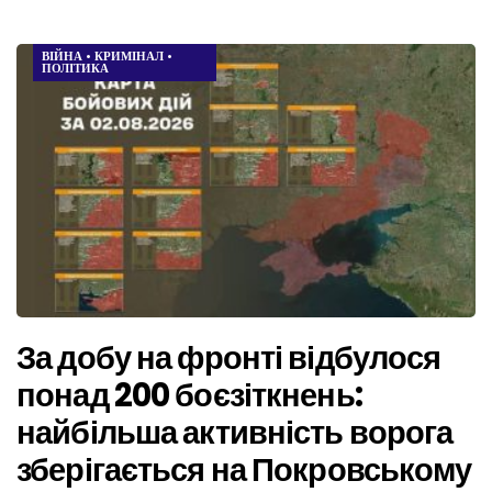
ВІЙНА
•
КРИМІНАЛ
•
ПОЛІТИКА
За добу на фронті відбулося
понад 200 боєзіткнень:
найбільша активність ворога
зберігається на Покровському