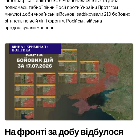
інфографіка: Генштаб ЗСУ Розпочалася 1610-та доба
повномасштабної війни Росії проти України Протягом
минулої доби українські військові зафіксували 219 бойових
зіткнень по всій лінії фронту. Російські війська
продовжували масовані …
ВІЙНА
•
КРИМІНАЛ
•
ПОЛІТИКА
На фронті за добу відбулося