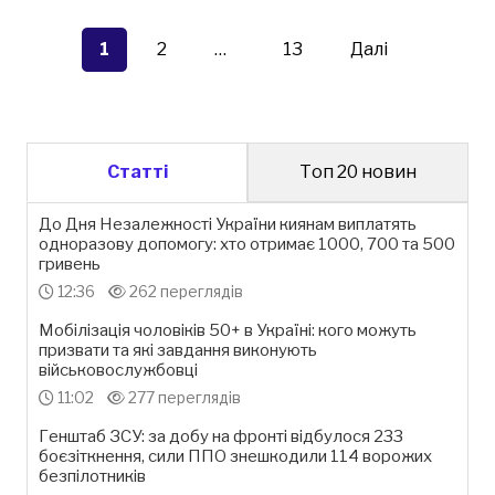
Пагінація
записів
1
2
…
13
Далі
Статті
Топ 20 новин
До Дня Незалежності України киянам виплатять
одноразову допомогу: хто отримає 1000, 700 та 500
гривень
12:36
262 переглядів
Мобілізація чоловіків 50+ в Україні: кого можуть
призвати та які завдання виконують
військовослужбовці
11:02
277 переглядів
Генштаб ЗСУ: за добу на фронті відбулося 233
боєзіткнення, сили ППО знешкодили 114 ворожих
безпілотників