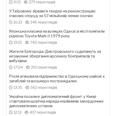
9:01
379 переглядів
У Таїровому зірвався тендер на реконструкцію
очисних споруд за 57 мільйонів: немає охочих
16:33
346 переглядів
Японська класика на вулицях Одеси: в місті помітили
рідкісну Toyota Mark II 1979 року
19:15
740 переглядів
Жителя Білгорода-Дністровського судитимуть за
незаконне зберігання арсеналу боєприпасів та
вибухівки
17:04
391 переглядів
Росія атакувала підприємство в Одеському районі: є
загиблий та восьмеро постраждалих
13:35
562 переглядів
Україна посилює дипломатичний фронт: у Києві
стартувала щорічна нарада керівників закордонних
дипломатичних установ
12:13
437 переглядів