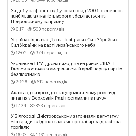
За добу на фронті відбулося понад 200 боєзіткнень:
найбільша активність ворога зберігається на
Покровському напрямку
8:17
593 переглядів
Україна відзначає День Повітряних Сил Збройних
Сил України: на варті українського неба
12:03
374 переглядів
Українські FPV-дрони виходять на ринок США: F-
Drones поставила американській армії першу партію
безпілотників
20:38
612 переглядів
Авангард за крок до статусу міста: чому розгляд
питання у Верховній Раді поставили на паузу
17:24
393 переглядів
У Білгороді-Дністровському затримали депутатку
міськради: слідство заявляє про хабар за дозвіл на
торгівлю
16:03
1 131 переглядів