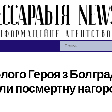
Пошук:
блого Героя з Болгр
ли посмертну нагор