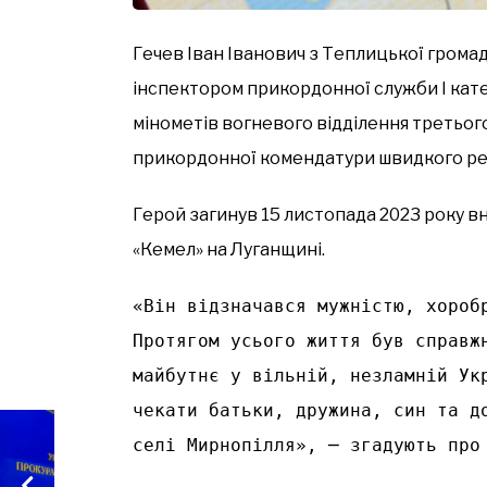
Гечев Іван Іванович з Теплицької громад
інспектором прикордонної служби І кате
мінометів вогневого відділення третьог
прикордонної комендатури швидкого ре
Герой загинув 15 листопада 2023 року вн
«Кемел» на Луганщині.
«Він відзначався мужністю, хоробр
Протягом усього життя був справжн
майбутнє у вільній, незламній Укр
чекати батьки, дружина, син та до
селі Мирнопілля», ─ згадують про