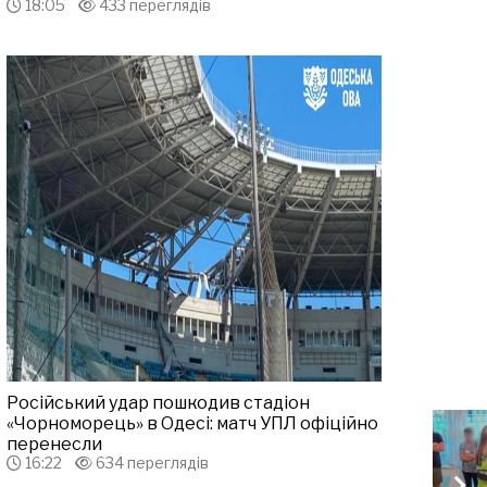
18:05
433 переглядів
Російський удар пошкодив стадіон
«Чорноморець» в Одесі: матч УПЛ офіційно
перенесли
16:22
634 переглядів