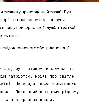
и служив у прикордонній службі. Був
горії – начальником першої групи
о відділу прикордонної служби, третьої
агування.
аслідок танкового обстрілу позиції
істю, був взірцем незламності. 
ім патріотом, мріяв про світле 
аїні. Назавжди вдома залишились 
нька. Похований в своєму рідному 
 Івана в органах влади.