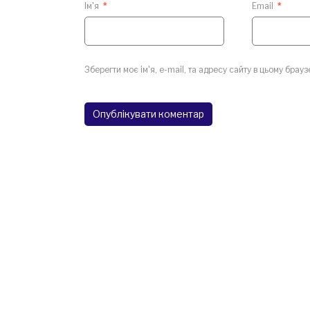
Ім'я
*
Email
*
Зберегти моє ім'я, e-mail, та адресу сайту в цьому брау