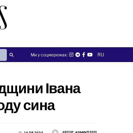
RU
Ми у соцмережах:
адщини Івана
оду сина
АВТОР:
ADMIN213321
14.08.2024