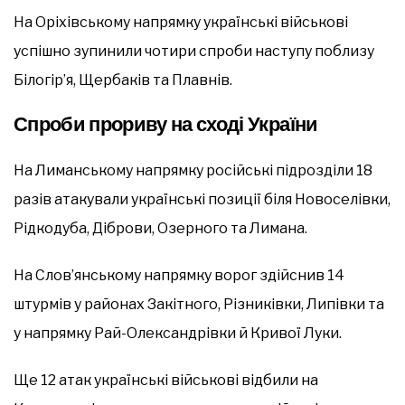
На Оріхівському напрямку українські військові
успішно зупинили чотири спроби наступу поблизу
Білогір’я, Щербаків та Плавнів.
Спроби прориву на сході України
На Лиманському напрямку російські підрозділи 18
разів атакували українські позиції біля Новоселівки,
Рідкодуба, Діброви, Озерного та Лимана.
На Слов’янському напрямку ворог здійснив 14
штурмів у районах Закітного, Різниківки, Липівки та
у напрямку Рай-Олександрівки й Кривої Луки.
Ще 12 атак українські військові відбили на