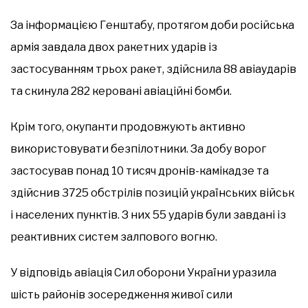
За інформацією Генштабу, протягом доби російська
армія завдала двох ракетних ударів із
застосуванням трьох ракет, здійснила 88 авіаударів
та скинула 282 керовані авіаційні бомби.
Крім того, окупанти продовжують активно
використовувати безпілотники. За добу ворог
застосував понад 10 тисяч дронів-камікадзе та
здійснив 3725 обстрілів позицій українських військ
і населених пунктів. З них 55 ударів були завдані із
реактивних систем залпового вогню.
У відповідь авіація Сил оборони України уразила
шість районів зосередження живої сили