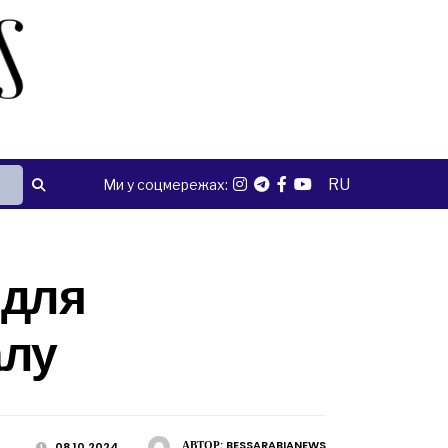
RU
Ми у соцмережах:
 для
алу
АВТОР:
BESSARABIANEWS
08.10.2024