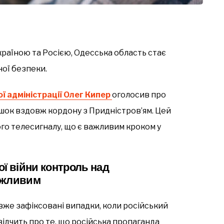
країною та Росією, Одесська область стає
ої безпеки.
ї адміністрації Олег Кипер
оголосив про
шок вздовж кордону з Придністров’ям. Цей
ого телесигналу, що є важливим кроком у
ої війни контроль над
ажливим
 вже зафіксовані випадки, коли російський
свідчить про те, що російська пропаганда