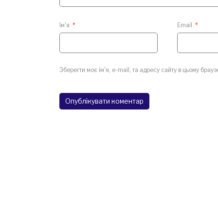
Ім'я
*
Email
*
Зберегти моє ім'я, e-mail, та адресу сайту в цьому брау