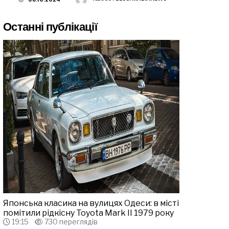
Останні публікації
Японська класика на вулицях Одеси: в місті
помітили рідкісну Toyota Mark II 1979 року
19:15
730 переглядів