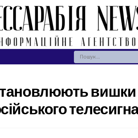
Пошук:
становлюють вишки
сійського телесигн