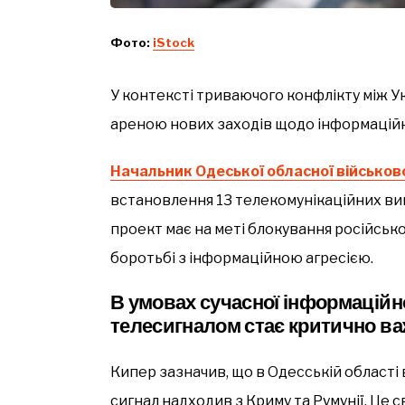
Фото:
iStock
У контексті триваючого конфлікту між У
ареною нових заходів щодо інформаційн
Начальник Одеської обласної військово
встановлення 13 телекомунікаційних ви
проект має на меті блокування російськ
боротьбі з інформаційною агресією.
В умовах сучасної інформаційн
телесигналом стає критично в
Кипер зазначив, що в Одесській області
сигнал надходив з Криму та Румунії. Це 