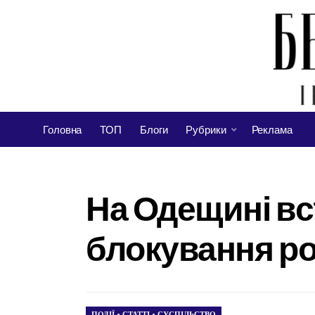
Головна
ТОП
Блоги
Рубрики
Реклама
На Одещині в
блокування ро
ПОДІЇ
•
СТАТТІ
•
СУСПІЛЬСТВО