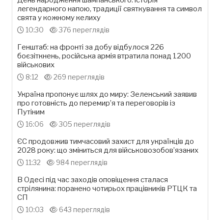
День народження шампанського: історія
легендарного напою, традиції святкування та символ
свята у кожному келиху
10:30
376 переглядів
Генштаб: на фронті за добу відбулося 226
боєзіткнень, російська армія втратила понад 1200
військових
8:12
269 переглядів
Україна пропонує шлях до миру: Зеленський заявив
про готовність до перемир’я та переговорів із
Путіним
16:06
305 переглядів
ЄС продовжив тимчасовий захист для українців до
2028 року: що зміниться для військовозобов’язаних
11:32
984 переглядів
В Одесі під час заходів оповіщення сталася
стрілянина: поранено чотирьох працівників РТЦК та
СП
10:03
643 переглядів