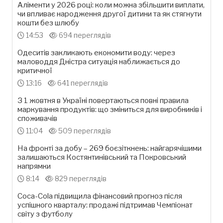
Аліменти у 2026 році: коли можна збільшити виплати,
чи впливає народження другої дитини та як стягнути
кошти без шлюбу
14:53
694 переглядів
Одеситів закликають економити воду: через
маловоддя Дністра ситуація наближається до
критичної
13:16
641 переглядів
З 1 жовтня в Україні повертаються повні правила
маркування продуктів: що зміниться для виробників і
споживачів
11:04
509 переглядів
На фронті за добу – 269 боєзіткнень: найгарячішими
залишаються Костянтинівський та Покровський
напрямки
8:14
829 переглядів
Coca-Cola підвищила фінансовий прогноз після
успішного кварталу: продажі підтримав Чемпіонат
світу з футболу