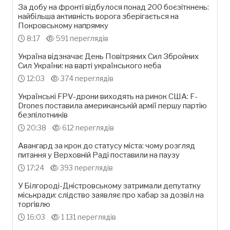
За добу на фронті відбулося понад 200 боєзіткнень:
найбільша активність ворога зберігається на
Покровському напрямку
8:17
591 переглядів
Україна відзначає День Повітряних Сил Збройних
Сил України: на варті українського неба
12:03
374 переглядів
Українські FPV-дрони виходять на ринок США: F-
Drones поставила американській армії першу партію
безпілотників
20:38
612 переглядів
Авангард за крок до статусу міста: чому розгляд
питання у Верховній Раді поставили на паузу
17:24
393 переглядів
У Білгороді-Дністровському затримали депутатку
міськради: слідство заявляє про хабар за дозвіл на
торгівлю
16:03
1 131 переглядів