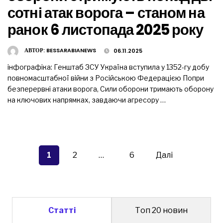
сотні атак ворога – станом на
ранок 6 листопада 2025 року
АВТОР:
BESSARABIANEWS
06.11.2025
інфографіка: Генштаб ЗСУ Україна вступила у 1352-гу добу
повномасштабної війни з Російською Федерацією Попри
безперервні атаки ворога, Сили оборони тримають оборону
на ключових напрямках, завдаючи агресору …
Пагінація
записів
1
2
…
6
Далі
Статті
Топ 20 новин