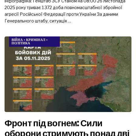
інфографіка: Генштаб ЗСУ Станом на 08:00 26 листопада
2025 року триває 1 372 доба повномасштабної збройної
агресії Російської Федерації проти України За даними
Генерального штабу, ситуація …
ВІЙНА
•
КРИМІНАЛ
•
ПОЛІТИКА
Фронт під вогнем: Сили
оборони стримують понад дві