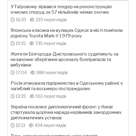
У Таїровому зірвався тендер на реконструкцію
очисних споруд за 57 мільйонів: немає охочих
16:33
339 переглядів
Японська класика на вулицях Одеси: в місті помітили
рідкісну Toyota Mark II 1979 року
19:15
735 переглядів
Жителя Білгорода-Дністровського судитимуть за
незаконне зберігання арсеналу боєприпасів та
вибухівки
17:04
388 переглядів
Росія атакувала підприємство в Одеському районі: є
загиблий та восьмеро постраждалих
13:35
561 переглядів
Україна посилює дипломатичний фронт: у Києві
стартувала щорічна нарада керівників закордонних
дипломатичних установ
12:13
434 переглядів