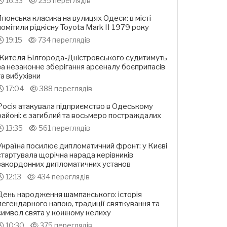
16:33
235 переглядів
Японська класика на вулицях Одеси: в місті
помітили рідкісну Toyota Mark II 1979 року
19:15
734 переглядів
Жителя Білгорода-Дністровського судитимуть
за незаконне зберігання арсеналу боєприпасів
та вибухівки
17:04
388 переглядів
Росія атакувала підприємство в Одеському
районі: є загиблий та восьмеро постраждалих
13:35
561 переглядів
Україна посилює дипломатичний фронт: у Києві
стартувала щорічна нарада керівників
закордонних дипломатичних установ
12:13
434 переглядів
День народження шампанського: історія
легендарного напою, традиції святкування та
символ свята у кожному келиху
10:30
375 переглядів