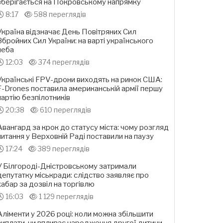
зберігається на Покровському напрямку
8:17
588 переглядів
Україна відзначає День Повітряних Сил
Збройних Сил України: на варті українського
неба
12:03
374 переглядів
Українські FPV-дрони виходять на ринок США:
F-Drones поставила американській армії першу
партію безпілотників
20:38
610 переглядів
Авангард за крок до статусу міста: чому розгляд
питання у Верховній Раді поставили на паузу
17:24
389 переглядів
У Білгороді-Дністровському затримали
депутатку міськради: слідство заявляє про
хабар за дозвіл на торгівлю
16:03
1 129 переглядів
Аліменти у 2026 році: коли можна збільшити