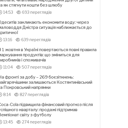
виплати, чи впливає народження другої дитини
та як стягнути кошти без шлюбу
14:53
693 переглядів
Одеситів закликають економити воду: через
маловоддя Дністра ситуація наближається до
критичної
13:16
639 переглядів
З 1 жовтня в Україні повертаються повні правила
маркування продуктів: що зміниться для
виробників і споживачів
11:04
507 переглядів
На фронті за добу – 269 боєзіткнень:
найгарячішими залишаються Костянтинівський
та Покровський напрямки
8:14
827 переглядів
Coca-Cola підвищила фінансовий прогноз після
успішного кварталу: продажі підтримав
Чемпіонат світу з футболу
13:45
274 переглядів