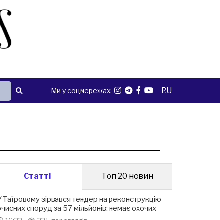
RU
Ми у соцмережах:
Статті
Топ 20 новин
У Таїровому зірвався тендер на реконструкцію
очисних споруд за 57 мільйонів: немає охочих