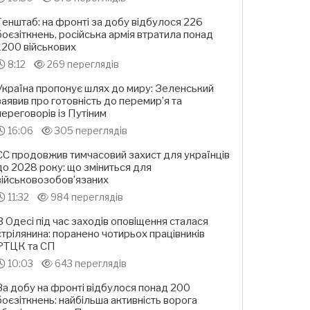
Генштаб: на фронті за добу відбулося 226
боєзіткнень, російська армія втратила понад
1200 військових
8:12
269 переглядів
Україна пропонує шлях до миру: Зеленський
заявив про готовність до перемир’я та
переговорів із Путіним
16:06
305 переглядів
ЄС продовжив тимчасовий захист для українців
до 2028 року: що зміниться для
військовозобов’язаних
11:32
984 переглядів
В Одесі під час заходів оповіщення сталася
стрілянина: поранено чотирьох працівників
РТЦК та СП
10:03
643 переглядів
За добу на фронті відбулося понад 200
боєзіткнень: найбільша активність ворога