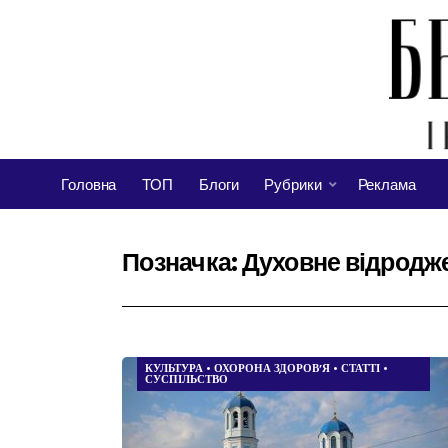
Головна
ТОП
Блоги
Рубрики
Реклама
Позначка:
Духовне відродж
КУЛЬТУРА
•
ОХОРОНА ЗДОРОВ’Я
•
СТАТТІ
•
СУСПІЛЬСТВО