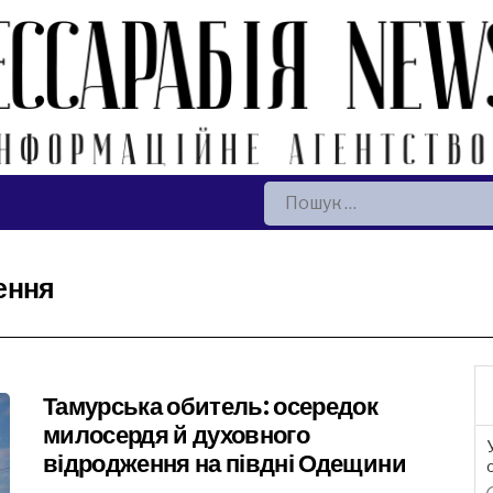
Пошук:
ення
Тамурська обитель: осередок
милосердя й духовного
відродження на півдні Одещини