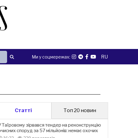
RU
Ми у соцмережах:
Статті
Топ 20 новин
У Таїровому зірвався тендер на реконструкцію
очисних споруд за 57 мільйонів: немає охочих