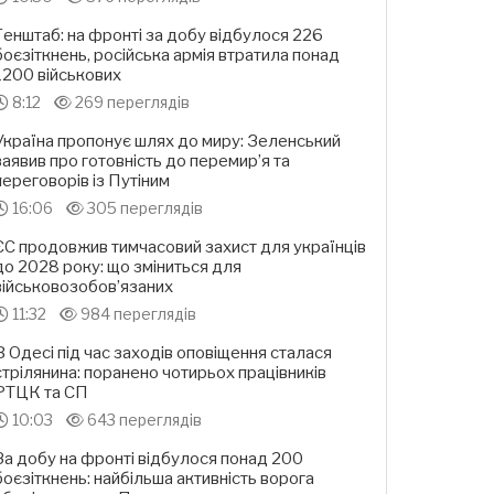
Генштаб: на фронті за добу відбулося 226
боєзіткнень, російська армія втратила понад
1200 військових
8:12
269 переглядів
Україна пропонує шлях до миру: Зеленський
заявив про готовність до перемир’я та
переговорів із Путіним
16:06
305 переглядів
ЄС продовжив тимчасовий захист для українців
до 2028 року: що зміниться для
військовозобов’язаних
11:32
984 переглядів
В Одесі під час заходів оповіщення сталася
стрілянина: поранено чотирьох працівників
РТЦК та СП
10:03
643 переглядів
За добу на фронті відбулося понад 200
боєзіткнень: найбільша активність ворога