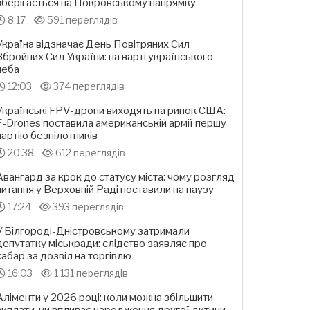
зберігається на Покровському напрямку
8:17
591 переглядів
Україна відзначає День Повітряних Сил
Збройних Сил України: на варті українського
неба
12:03
374 переглядів
Українські FPV-дрони виходять на ринок США:
F-Drones поставила американській армії першу
партію безпілотників
20:38
612 переглядів
Авангард за крок до статусу міста: чому розгляд
питання у Верховній Раді поставили на паузу
17:24
393 переглядів
У Білгороді-Дністровському затримали
депутатку міськради: слідство заявляє про
хабар за дозвіл на торгівлю
16:03
1 131 переглядів
Аліменти у 2026 році: коли можна збільшити