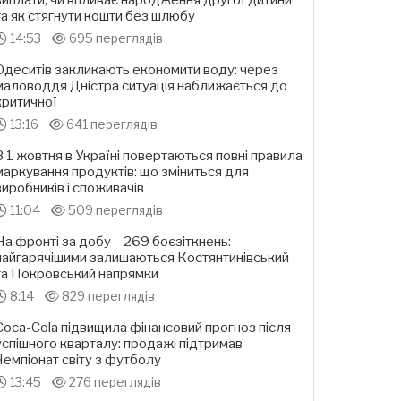
виплати, чи впливає народження другої дитини
та як стягнути кошти без шлюбу
14:53
695 переглядів
Одеситів закликають економити воду: через
маловоддя Дністра ситуація наближається до
критичної
13:16
641 переглядів
З 1 жовтня в Україні повертаються повні правила
маркування продуктів: що зміниться для
виробників і споживачів
11:04
509 переглядів
На фронті за добу – 269 боєзіткнень:
найгарячішими залишаються Костянтинівський
та Покровський напрямки
8:14
829 переглядів
Coca-Cola підвищила фінансовий прогноз після
успішного кварталу: продажі підтримав
Чемпіонат світу з футболу
13:45
276 переглядів