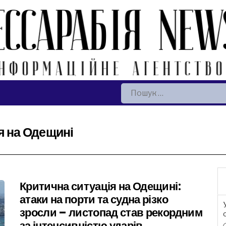
Пошук:
я на Одещині
Критична ситуація на Одещині:
атаки на порти та судна різко
зросли – листопад став рекордним
за інтенсивністю ударів