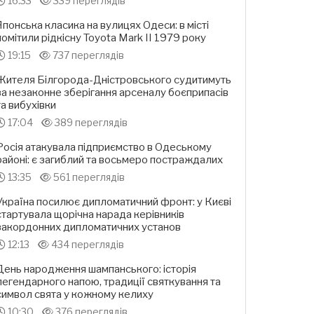
16:33
339 переглядів
Японська класика на вулицях Одеси: в місті
помітили рідкісну Toyota Mark II 1979 року
19:15
737 переглядів
Жителя Білгорода-Дністровського судитимуть
за незаконне зберігання арсеналу боєприпасів
та вибухівки
17:04
389 переглядів
Росія атакувала підприємство в Одеському
районі: є загиблий та восьмеро постраждалих
13:35
561 переглядів
Україна посилює дипломатичний фронт: у Києві
стартувала щорічна нарада керівників
закордонних дипломатичних установ
12:13
434 переглядів
День народження шампанського: історія
легендарного напою, традиції святкування та
символ свята у кожному келиху
10:30
376 переглядів