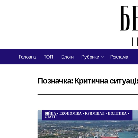
Головна
ТОП
Блоги
Рубрики
Реклама
Позначка:
Критична ситуаці
ВІЙНА
•
ЕКОНОМІКА
•
КРИМІНАЛ
•
ПОЛІТИКА
•
СТАТТІ