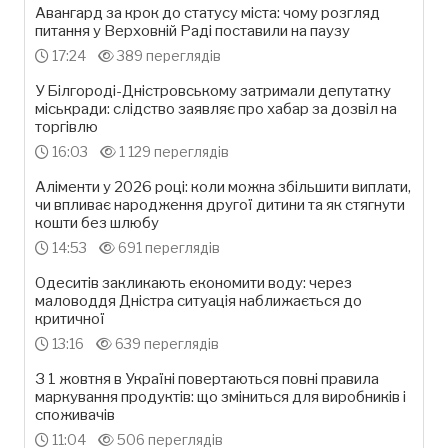
Авангард за крок до статусу міста: чому розгляд
питання у Верховній Раді поставили на паузу
17:24
389 переглядів
У Білгороді-Дністровському затримали депутатку
міськради: слідство заявляє про хабар за дозвіл на
торгівлю
16:03
1 129 переглядів
Аліменти у 2026 році: коли можна збільшити виплати,
чи впливає народження другої дитини та як стягнути
кошти без шлюбу
14:53
691 переглядів
Одеситів закликають економити воду: через
маловоддя Дністра ситуація наближається до
критичної
13:16
639 переглядів
З 1 жовтня в Україні повертаються повні правила
маркування продуктів: що зміниться для виробників і
споживачів
11:04
506 переглядів