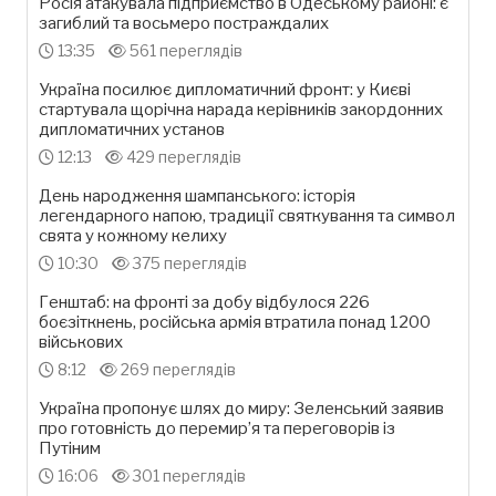
Росія атакувала підприємство в Одеському районі: є
загиблий та восьмеро постраждалих
13:35
561 переглядів
Україна посилює дипломатичний фронт: у Києві
стартувала щорічна нарада керівників закордонних
дипломатичних установ
12:13
429 переглядів
День народження шампанського: історія
легендарного напою, традиції святкування та символ
свята у кожному келиху
10:30
375 переглядів
Генштаб: на фронті за добу відбулося 226
боєзіткнень, російська армія втратила понад 1200
військових
8:12
269 переглядів
Україна пропонує шлях до миру: Зеленський заявив
про готовність до перемир’я та переговорів із
Путіним
16:06
301 переглядів