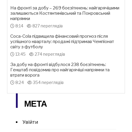
На фронті за добу – 269 боєзіткнень: найгарячішими
залишаються Костянтинівський та Покровський
напрямки
8:14
827 переглядів
Coca-Cola підвищила фінансовий прогноз після
успішного кварталу: продажі підтримав Чемпіонат
світу з футболу
13:45
274 переглядів
За добу на фронті відбулося 238 боєзіткнень:
Генштаб повідомив про найгарячіші напрямки та
втрати ворога
8:24
354 переглядів
МЕТА
Увійти