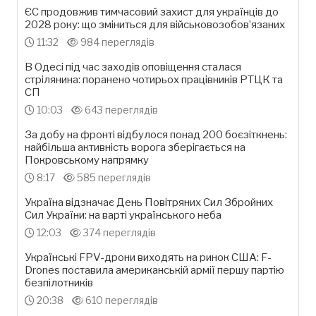
ЄС продовжив тимчасовий захист для українців до
2028 року: що зміниться для військовозобов’язаних
11:32
984 переглядів
В Одесі під час заходів оповіщення сталася
стрілянина: поранено чотирьох працівників РТЦК та
СП
10:03
643 переглядів
За добу на фронті відбулося понад 200 боєзіткнень:
найбільша активність ворога зберігається на
Покровському напрямку
8:17
585 переглядів
Україна відзначає День Повітряних Сил Збройних
Сил України: на варті українського неба
12:03
374 переглядів
Українські FPV-дрони виходять на ринок США: F-
Drones поставила американській армії першу партію
безпілотників
20:38
610 переглядів