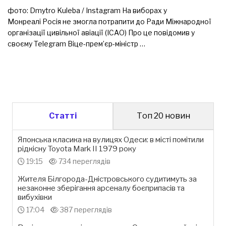
фото: Dmytro Kuleba / Instagram На виборах у
Монреалі Росія не змогла потрапити до Ради Міжнародної
організації цивільної авіації (ІСАО) Про це повідомив у
своєму Telegram Віце-прем’єр-міністр …
Статті
Топ 20 новин
Японська класика на вулицях Одеси: в місті помітили
рідкісну Toyota Mark II 1979 року
19:15
734 переглядів
Жителя Білгорода-Дністровського судитимуть за
незаконне зберігання арсеналу боєприпасів та
вибухівки
17:04
387 переглядів