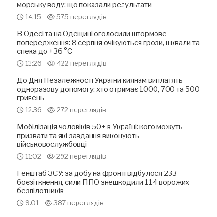
морську воду: що показали результати
14:15
575 переглядів
В Одесі та на Одещині оголосили штормове
попередження: 8 серпня очікуються грози, шквали та
спека до +36 °С
13:26
422 переглядів
До Дня Незалежності України киянам виплатять
одноразову допомогу: хто отримає 1000, 700 та 500
гривень
12:36
272 переглядів
Мобілізація чоловіків 50+ в Україні: кого можуть
призвати та які завдання виконують
військовослужбовці
11:02
292 переглядів
Генштаб ЗСУ: за добу на фронті відбулося 233
боєзіткнення, сили ППО знешкодили 114 ворожих
безпілотників
9:01
387 переглядів