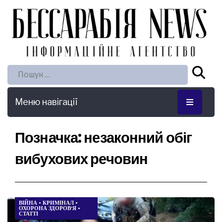
Пошук:
Меню навігації
Позначка:
незаконний обіг
вибухових речовин
ВІЙНА
•
КРИМІНАЛ
•
ОХОРОНА ЗДОРОВ’Я
•
СТАТТІ