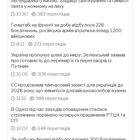
легендарного напою, традиції святкування та символ
свята у кожному келиху
10:30
383 переглядів
Генштаб: на фронті за добу відбулося 226
боєзіткнень, російська армія втратила понад 1200
військових
8:12
273 переглядів
Україна пропонує шлях до миру: Зеленський заявив
про готовність до перемир’я та переговорів із
Путіним
16:06
308 переглядів
ЄС продовжив тимчасовий захист для українців до
2028 року: що зміниться для військовозобов’язаних
11:32
988 переглядів
В Одесі під час заходів оповіщення сталася
стрілянина: поранено чотирьох працівників РТЦК та
СП
10:03
648 переглядів
За добу на фронті відбулося понад 200 боєзіткнень: