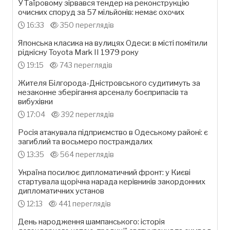
У Таїровому зірвався тендер на реконструкцію
очисних споруд за 57 мільйонів: немає охочих
16:33
350 переглядів
Японська класика на вулицях Одеси: в місті помітили
рідкісну Toyota Mark II 1979 року
19:15
743 переглядів
Жителя Білгорода-Дністровського судитимуть за
незаконне зберігання арсеналу боєприпасів та
вибухівки
17:04
392 переглядів
Росія атакувала підприємство в Одеському районі: є
загиблий та восьмеро постраждалих
13:35
564 переглядів
Україна посилює дипломатичний фронт: у Києві
стартувала щорічна нарада керівників закордонних
дипломатичних установ
12:13
441 переглядів
День народження шампанського: історія