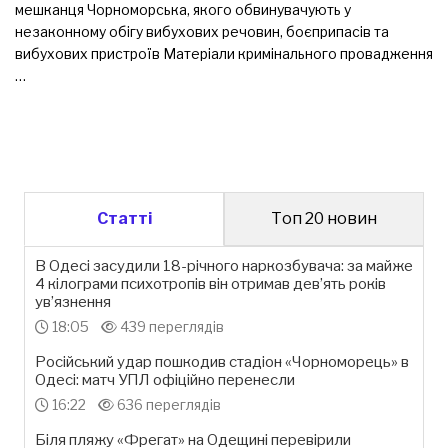
мешканця Чорноморська, якого обвинувачують у
незаконному обігу вибухових речовин, боєприпасів та
вибухових пристроїв Матеріали кримінального провадження
…
Статті
Топ 20 новин
В Одесі засудили 18-річного наркозбувача: за майже
4 кілограми психотропів він отримав дев’ять років
ув’язнення
18:05
439 переглядів
Російський удар пошкодив стадіон «Чорноморець» в
Одесі: матч УПЛ офіційно перенесли
16:22
636 переглядів
Біля пляжу «Фрегат» на Одещині перевірили