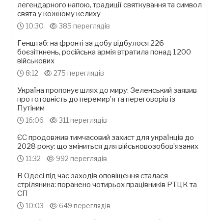
легендарного напою, традиції святкування та символ
свята у кожному келиху
10:30
385 переглядів
Генштаб: на фронті за добу відбулося 226
боєзіткнень, російська армія втратила понад 1200
військових
8:12
275 переглядів
Україна пропонує шлях до миру: Зеленський заявив
про готовність до перемир’я та переговорів із
Путіним
16:06
311 переглядів
ЄС продовжив тимчасовий захист для українців до
2028 року: що зміниться для військовозобов’язаних
11:32
992 переглядів
В Одесі під час заходів оповіщення сталася
стрілянина: поранено чотирьох працівників РТЦК та
СП
10:03
649 переглядів