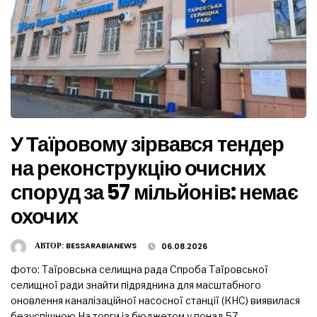
У Таїровому зірвався тендер
на реконструкцію очисних
споруд за 57 мільйонів: немає
охочих
АВТОР:
BESSARABIANEWS
06.08.2026
фото: Таїровська селищна рада Спроба Таїровської
селищної ради знайти підрядника для масштабного
оновлення каналізаційної насосної станції (КНС) виявилася
безуспішною На торги із бюджетом у понад 57 …