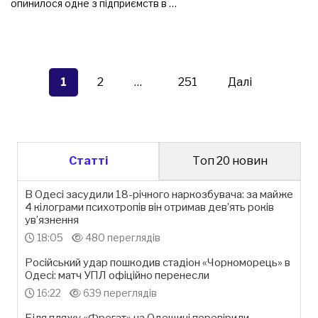
опинилося одне з підприємств в …
Пагінація
записів
1
2
…
251
Далі
Статті
Топ 20 новин
В Одесі засудили 18-річного наркозбувача: за майже
4 кілограми психотропів він отримав дев’ять років
ув’язнення
18:05
480 переглядів
Російський удар пошкодив стадіон «Чорноморець» в
Одесі: матч УПЛ офіційно перенесли
16:22
639 переглядів
Біля пляжу «Фрегат» на Одещині перевірили