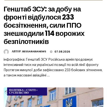
Генштаб ЗСУ: за добу на
фронті відбулося 233
боєзіткнення, сили ППО
знешкодили 114 ворожих
безпілотників
АВТОР:
BESSARABIANEWS
07.08.2026
інфографіка: Генштаб ЗСУ Російська армія продовжує
інтенсивний тиск на українські позиції по всій лінії фронту
Протягом минулої доби зафіксовано 233 бойових зіткнення,
а також масовані авіаційні …
ПОЛІТИКА
•
СТАТТІ
•
СУСПІЛЬСТВО