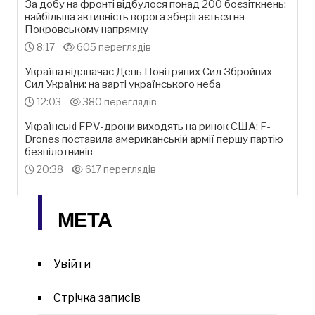
За добу на фронті відбулося понад 200 боєзіткнень:
найбільша активність ворога зберігається на
Покровському напрямку
8:17
605 переглядів
Україна відзначає День Повітряних Сил Збройних
Сил України: на варті українського неба
12:03
380 переглядів
Українські FPV-дрони виходять на ринок США: F-
Drones поставила американській армії першу партію
безпілотників
20:38
617 переглядів
МЕТА
Увійти
Стрічка записів