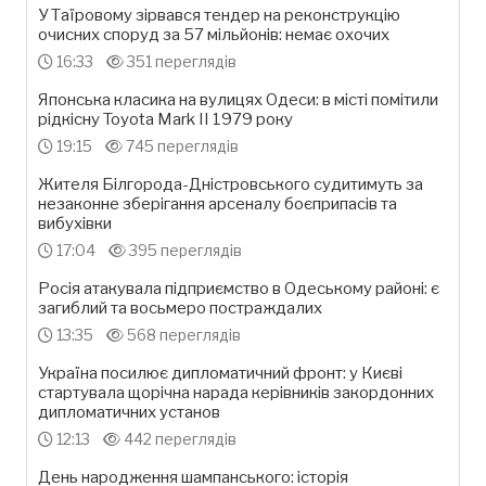
У Таїровому зірвався тендер на реконструкцію
очисних споруд за 57 мільйонів: немає охочих
16:33
351 переглядів
Японська класика на вулицях Одеси: в місті помітили
рідкісну Toyota Mark II 1979 року
19:15
745 переглядів
Жителя Білгорода-Дністровського судитимуть за
незаконне зберігання арсеналу боєприпасів та
вибухівки
17:04
395 переглядів
Росія атакувала підприємство в Одеському районі: є
загиблий та восьмеро постраждалих
13:35
568 переглядів
Україна посилює дипломатичний фронт: у Києві
стартувала щорічна нарада керівників закордонних
дипломатичних установ
12:13
442 переглядів
День народження шампанського: історія