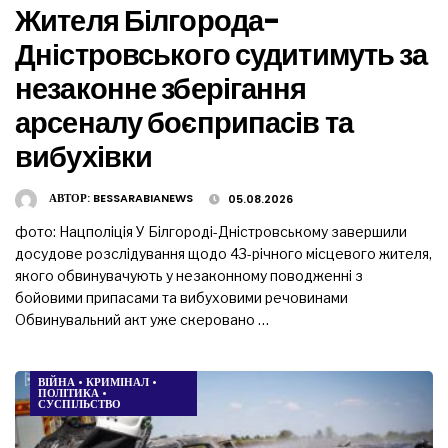
Жителя Білгорода-
Дністровського судитимуть за
незаконне зберігання
арсеналу боєприпасів та
вибухівки
АВТОР:
BESSARABIANEWS
05.08.2026
фото: Нацполіція У Білгороді-Дністровському завершили
досудове розслідування щодо 43-річного місцевого жителя,
якого обвинувачують у незаконному поводженні з
бойовими припасами та вибуховими речовинами
Обвинувальний акт уже скеровано …
ВІЙНА
•
КРИМІНАЛ
•
ПОЛІТИКА
•
СУСПІЛЬСТВО