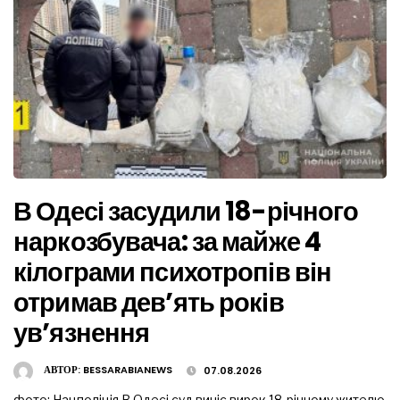
В Одесі засудили 18-річного
наркозбувача: за майже 4
кілограми психотропів він
отримав дев’ять років
ув’язнення
АВТОР:
BESSARABIANEWS
07.08.2026
фото: Нацполіція В Одесі суд виніс вирок 18-річному жителю