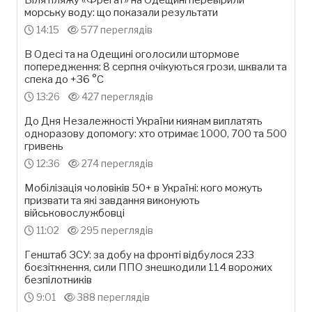
морську воду: що показали результати
14:15
577 переглядів
В Одесі та на Одещині оголосили штормове
попередження: 8 серпня очікуються грози, шквали та
спека до +36 °С
13:26
427 переглядів
До Дня Незалежності України киянам виплатять
одноразову допомогу: хто отримає 1000, 700 та 500
гривень
12:36
274 переглядів
Мобілізація чоловіків 50+ в Україні: кого можуть
призвати та які завдання виконують
військовослужбовці
11:02
295 переглядів
Генштаб ЗСУ: за добу на фронті відбулося 233
боєзіткнення, сили ППО знешкодили 114 ворожих
безпілотників
9:01
388 переглядів