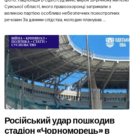
Сумської області, якого правоохоронці затримали з
великою партією особливо небезпечних психотропних
речовин За даними слідства, молодик планував …
ВІЙНА
•
КРИМІНАЛ
•
ПОЛІТИКА
•
СТАТТІ
•
СУСПІЛЬСТВО
Російський удар пошкодив
стадіон «Чорноморець» в