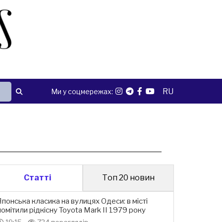
RU
Ми у соцмережах:
Статті
Топ 20 новин
Японська класика на вулицях Одеси: в місті
помітили рідкісну Toyota Mark II 1979 року