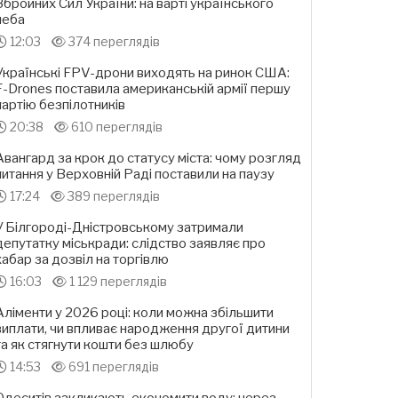
Збройних Сил України: на варті українського
неба
12:03
374 переглядів
Українські FPV-дрони виходять на ринок США:
F-Drones поставила американській армії першу
партію безпілотників
20:38
610 переглядів
Авангард за крок до статусу міста: чому розгляд
питання у Верховній Раді поставили на паузу
17:24
389 переглядів
У Білгороді-Дністровському затримали
депутатку міськради: слідство заявляє про
хабар за дозвіл на торгівлю
16:03
1 129 переглядів
Аліменти у 2026 році: коли можна збільшити
виплати, чи впливає народження другої дитини
та як стягнути кошти без шлюбу
14:53
691 переглядів