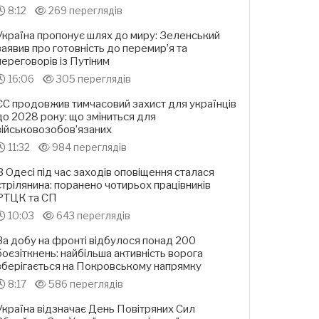
8:12
269 переглядів
Україна пропонує шлях до миру: Зеленський
заявив про готовність до перемир’я та
переговорів із Путіним
16:06
305 переглядів
ЄС продовжив тимчасовий захист для українців
до 2028 року: що зміниться для
військовозобов’язаних
11:32
984 переглядів
В Одесі під час заходів оповіщення сталася
стрілянина: поранено чотирьох працівників
РТЦК та СП
10:03
643 переглядів
За добу на фронті відбулося понад 200
боєзіткнень: найбільша активність ворога
зберігається на Покровському напрямку
8:17
586 переглядів
Україна відзначає День Повітряних Сил