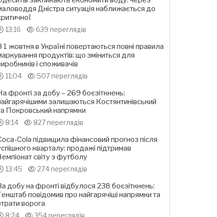
Одеситів закликають економити воду: через
маловоддя Дністра ситуація наближається до
критичної
13:16
639 переглядів
З 1 жовтня в Україні повертаються повні правила
маркування продуктів: що зміниться для
виробників і споживачів
11:04
507 переглядів
На фронті за добу – 269 боєзіткнень:
найгарячішими залишаються Костянтинівський
та Покровський напрямки
8:14
827 переглядів
Coca-Cola підвищила фінансовий прогноз після
успішного кварталу: продажі підтримав
Чемпіонат світу з футболу
13:45
274 переглядів
За добу на фронті відбулося 238 боєзіткнень:
Генштаб повідомив про найгарячіші напрямки та
втрати ворога
8:24
354 переглядів