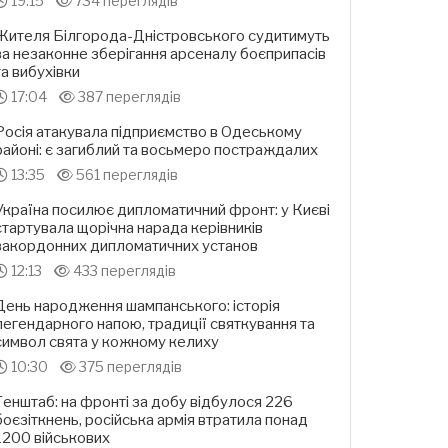
19:15
734 переглядів
Жителя Білгорода-Дністровського судитимуть
за незаконне зберігання арсеналу боєприпасів
та вибухівки
17:04
387 переглядів
Росія атакувала підприємство в Одеському
районі: є загиблий та восьмеро постраждалих
13:35
561 переглядів
Україна посилює дипломатичний фронт: у Києві
стартувала щорічна нарада керівників
закордонних дипломатичних установ
12:13
433 переглядів
День народження шампанського: історія
легендарного напою, традиції святкування та
символ свята у кожному келиху
10:30
375 переглядів
Генштаб: на фронті за добу відбулося 226
боєзіткнень, російська армія втратила понад
1200 військових