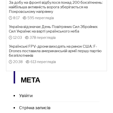
За добу на фронті відбулося понад 200 боєзіткнень:
найбільша активність ворога зберігається на
Покровському напрямку
8:17
595 переглядів
Україна відзначає День Повітряних Сил Збройних
Сил України: на варті українського неба
12:03
378 переглядів
Українські FPV-дрони виходять на ринок США: F-
Drones поставила американській армії першу партію
безпілотників
20:38
613 переглядів
МЕТА
Увійти
Стрічка записів