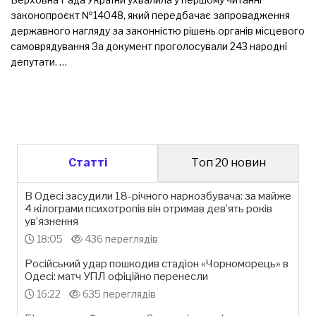
законопроєкт №14048, який передбачає запровадження
державного нагляду за законністю рішень органів місцевого
самоврядування За документ проголосували 243 народні
депутати. …
Статті
Топ 20 новин
В Одесі засудили 18-річного наркозбувача: за майже
4 кілограми психотропів він отримав дев’ять років
ув’язнення
18:05
436 переглядів
Російський удар пошкодив стадіон «Чорноморець» в
Одесі: матч УПЛ офіційно перенесли
16:22
635 переглядів