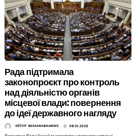
Рада підтримала
законопроєкт про контроль
над діяльністю органів
місцевої влади: повернення
до ідеї державного нагляду
АВТОР:
BESSARABIANEWS
08.10.2025
Верховна Рада України ухвалила у першому читанні