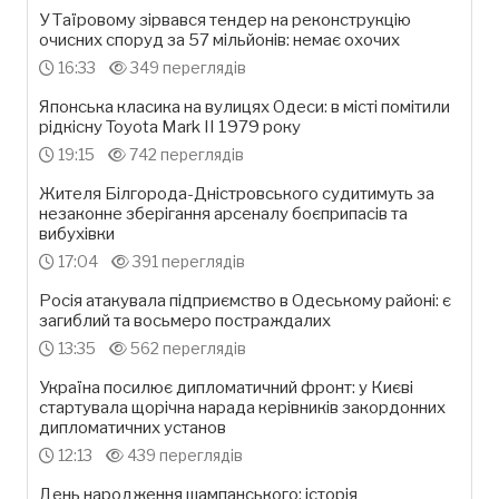
У Таїровому зірвався тендер на реконструкцію
очисних споруд за 57 мільйонів: немає охочих
16:33
349 переглядів
Японська класика на вулицях Одеси: в місті помітили
рідкісну Toyota Mark II 1979 року
19:15
742 переглядів
Жителя Білгорода-Дністровського судитимуть за
незаконне зберігання арсеналу боєприпасів та
вибухівки
17:04
391 переглядів
Росія атакувала підприємство в Одеському районі: є
загиблий та восьмеро постраждалих
13:35
562 переглядів
Україна посилює дипломатичний фронт: у Києві
стартувала щорічна нарада керівників закордонних
дипломатичних установ
12:13
439 переглядів
День народження шампанського: історія