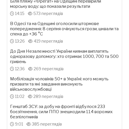
Біля пляжу «Фрегат» на Одещині перевірили
морську воду: що показали результати
14:15
573 переглядів
В Одесі та на Одещині оголосили штормове
попередження: 8 серпня очікуються грози, шквали та
спека до +36 °С
13:26
419 переглядів
До Дня Незалежності України киянам виплатять
одноразову допомогу: хто отримає 1000, 700 та 500
гривень
12:36
269 переглядів
Мобілізація чоловіків 50+ в Україні: кого можуть
призвати та які завдання виконують
військовослужбовці
11:02
289 переглядів
Генштаб ЗСУ: за добу на фронті відбулося 233
боєзіткнення, сили ППО знешкодили 114 ворожих
безпілотників
9:01
385 переглядів