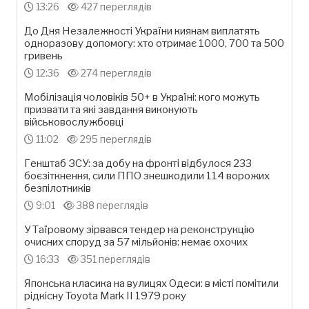
13:26
427 переглядів
До Дня Незалежності України киянам виплатять
одноразову допомогу: хто отримає 1000, 700 та 500
гривень
12:36
274 переглядів
Мобілізація чоловіків 50+ в Україні: кого можуть
призвати та які завдання виконують
військовослужбовці
11:02
295 переглядів
Генштаб ЗСУ: за добу на фронті відбулося 233
боєзіткнення, сили ППО знешкодили 114 ворожих
безпілотників
9:01
388 переглядів
У Таїровому зірвався тендер на реконструкцію
очисних споруд за 57 мільйонів: немає охочих
16:33
351 переглядів
Японська класика на вулицях Одеси: в місті помітили
рідкісну Toyota Mark II 1979 року