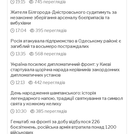
19:15
745 переглядів
Жителя Білгорода-Дністровського судитимуть за
незаконне зберігання арсеналу боєприпасів та
вибухівки
17:04
395 переглядів
Росія атакувала підприємство в Одеському районі: є
загиблий та восьмеро постраждалих
13:35
568 переглядів
Україна посилює дипломатичний фронт: у Києві
стартувала щорічна нарада керівників закордонних
дипломатичних установ
12:13
442 переглядів
День народження шампанського: історія
легендарного напою, традиції святкування та символ
свята у кожному келиху
10:30
385 переглядів
Генштаб: на фронті за добу відбулося 226
боєзіткнень, російська армія втратила понад 1200
військових