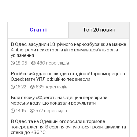
Статті
Топ 20 новин
В Одесі засудили 18-річного наркозбувача: за майже
4 кілограми психотропів він отримав дев’ять років
ув’язнення
18:05
480 переглядів
Російський удар пошкодив стадіон «Чорноморець» в
Одесі: матч УПЛ офіційно перенесли
16:22
639 переглядів
Біля пляжу «Фрегат» на Одещині перевірили
морську воду: що показали результати
14:15
577 переглядів
В Одесі та на Одещині оголосили штормове
попередження: 8 серпня очікуються грози, шквали та
спека до +36 °С