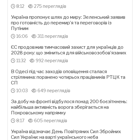
8:12
275 переглядів
Україна пропонує шлях до миру: Зеленський заявив
про готовність до перемир’я та переговорів із
Путіним
16:06
311 переглядів
ЄС продовжив тимчасовий захист для українців до
2028 року: що зміниться для військовозобов’язаних
11:32
992 переглядів
В Одесі під час заходів оповіщення сталася
стрілянина: поранено чотирьох працівників РТЦК та
СП
10:03
649 переглядів
За добу на фронті відбулося понад 200 боєзіткнень:
найбільша активність ворога зберігається на
Покровському напрямку
8:17
605 переглядів
Україна відзначає День Повітряних Сил Збройних
Сил України: на варті українського неба