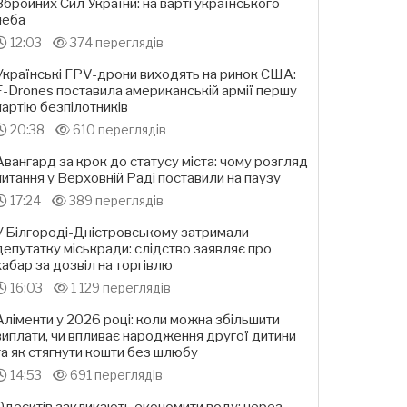
Збройних Сил України: на варті українського
неба
12:03
374 переглядів
Українські FPV-дрони виходять на ринок США:
F-Drones поставила американській армії першу
партію безпілотників
20:38
610 переглядів
Авангард за крок до статусу міста: чому розгляд
питання у Верховній Раді поставили на паузу
17:24
389 переглядів
У Білгороді-Дністровському затримали
депутатку міськради: слідство заявляє про
хабар за дозвіл на торгівлю
16:03
1 129 переглядів
Аліменти у 2026 році: коли можна збільшити
виплати, чи впливає народження другої дитини
та як стягнути кошти без шлюбу
14:53
691 переглядів