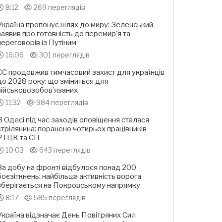
8:12
269 переглядів
Україна пропонує шлях до миру: Зеленський
заявив про готовність до перемир’я та
переговорів із Путіним
16:06
301 переглядів
ЄС продовжив тимчасовий захист для українців
до 2028 року: що зміниться для
військовозобов’язаних
11:32
984 переглядів
В Одесі під час заходів оповіщення сталася
стрілянина: поранено чотирьох працівників
РТЦК та СП
10:03
643 переглядів
За добу на фронті відбулося понад 200
боєзіткнень: найбільша активність ворога
зберігається на Покровському напрямку
8:17
585 переглядів
Україна відзначає День Повітряних Сил