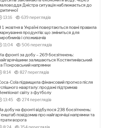
Одеситів закликають економити воду: через
маловоддя Дністра ситуація наближається до
критичної
13:16
639 переглядів
З 1 жовтня в Україні повертаються повні правила
маркування продуктів: що зміниться для
виробників і споживачів
11:04
506 переглядів
На фронті за добу – 269 боєзіткнень:
найгарячішими залишаються Костянтинівський
та Покровський напрямки
8:14
827 переглядів
Coca-Cola підвищила фінансовий прогноз після
успішного кварталу: продажі підтримав
Чемпіонат світу з футболу
13:45
274 переглядів
За добу на фронті відбулося 238 боєзіткнень:
Генштаб повідомив про найгарячіші напрямки та
втрати ворога
8:24
354 переглядів