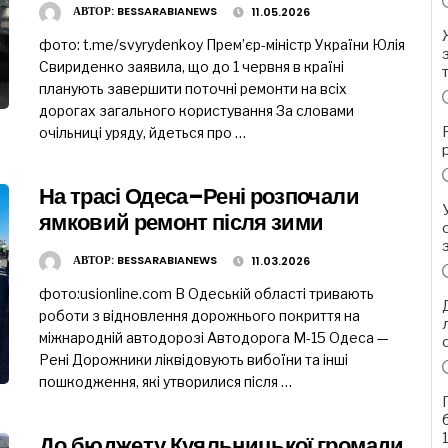
АВТОР:
BESSARABIANEWS
11.05.2026
фото: t.me/svyrydenkoy Прем’єр-міністр України Юлія
Свириденко заявила, що до 1 червня в країні
планують завершити поточні ремонти на всіх
дорогах загального користування За словами
очільниці уряду, йдеться про …
На трасі Одеса–Рені розпочали
ямковий ремонт після зими
АВТОР:
BESSARABIANEWS
11.03.2026
фото:usionline.com В Одеській області тривають
роботи з відновлення дорожнього покриття на
міжнародній автодорозі Автодорога М-15 Одеса —
Рені Дорожники ліквідовують вибоїни та інші
пошкодження, які утворилися після …
До бюджету Куяльницької громади