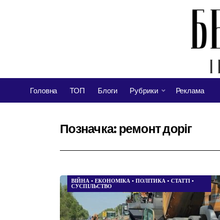
Головна
ТОП
Блоги
Рубрики
Реклама
Позначка:
ремонт доріг
ВІЙНА
•
ЕКОНОМІКА
•
ПОЛІТИКА
•
СТАТТІ
•
СУСПІЛЬСТВО