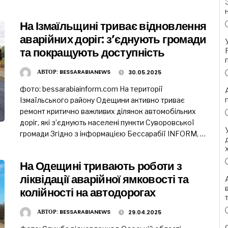
На Ізмаїльщині триває відновлення
аварійних доріг: з’єднують громади
та покращують доступність
АВТОР:
BESSARABIANEWS
30.05.2025
фото: bessarabiainform.com На території
Ізмаїльського району Одещини активно триває
ремонт критично важливих ділянок автомобільних
доріг, які з’єднують населені пункти Суворовської
громади Згідно з інформацією Бессарабії INFORM, …
На Одещині тривають роботи з
ліквідації аварійної ямковості та
колійності на автодорогах
АВТОР:
BESSARABIANEWS
29.04.2025