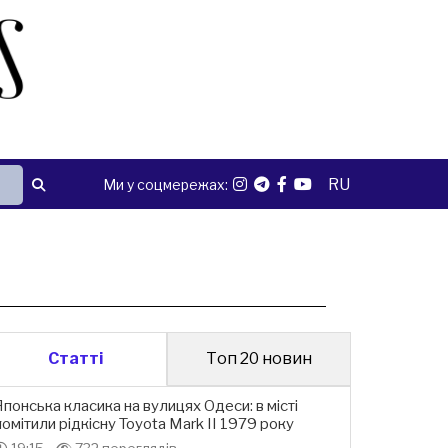
RU
Ми у соцмережах:
Статті
Топ 20 новин
Японська класика на вулицях Одеси: в місті
помітили рідкісну Toyota Mark II 1979 року