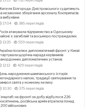
19:15
732 переглядів
Жителя Білгорода-Дністровського судитимуть
за незаконне зберігання арсеналу боєприпасів
та вибухівки
17:04
385 переглядів
Росія атакувала підприємство в Одеському
районі: є загиблий та восьмеро постраждалих
13:35
559 переглядів
Україна посилює дипломатичний фронт: у Києві
стартувала щорічна нарада керівників
закордонних дипломатичних установ
12:13
429 переглядів
День народження шампанського: історія
легендарного напою, традиції святкування та
символ свята у кожному келиху
10:30
375 переглядів
Генштаб: на фронті за добу відбулося 226
боєзіткнень, російська армія втратила понад
1200 військових