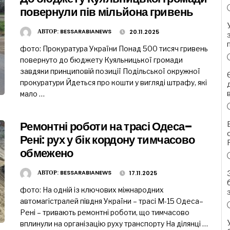
повернули пів мільйона гривень
АВТОР:
BESSARABIANEWS
20.11.2025
фото: Прокуратура України Понад 500 тисяч гривень
повернуто до бюджету Куяльницької громади
завдяки принциповій позиції Подільської окружної
прокуратури Йдеться про кошти у вигляді штрафу, які
мало …
Ремонтні роботи на трасі Одеса–
Рені: рух у бік кордону тимчасово
обмежено
АВТОР:
BESSARABIANEWS
17.11.2025
фото: На одній із ключових міжнародних
автомагістралей півдня України – трасі М-15 Одеса–
Рені – тривають ремонтні роботи, що тимчасово
вплинули на організацію руху транспорту На ділянці …