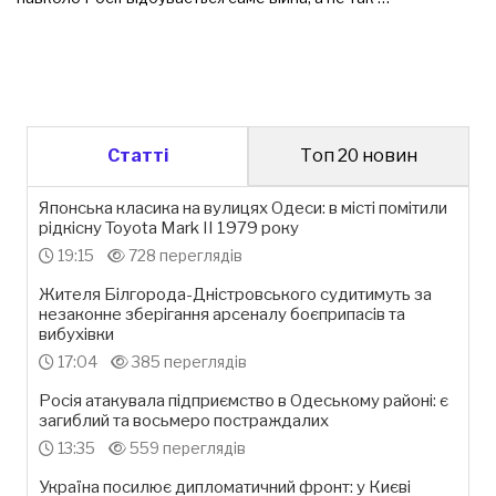
Статті
Топ 20 новин
Японська класика на вулицях Одеси: в місті помітили
рідкісну Toyota Mark II 1979 року
19:15
728 переглядів
Жителя Білгорода-Дністровського судитимуть за
незаконне зберігання арсеналу боєприпасів та
вибухівки
17:04
385 переглядів
Росія атакувала підприємство в Одеському районі: є
загиблий та восьмеро постраждалих
13:35
559 переглядів
Україна посилює дипломатичний фронт: у Києві