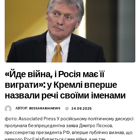
«Йде війна, і Росія має її
виграти»: у Кремлі вперше
назвали речі своїми іменами
АВТОР:
BESSARABIANEWS
24.09.2025
фото: Associated Press У російському політичному дискурсі
пролунала безпрецедентна заява Дмитро Пєсков,
прессекретар президента РФ, вперше публічно визнав, що
навколо Росії відбувається саме війна, а не так …