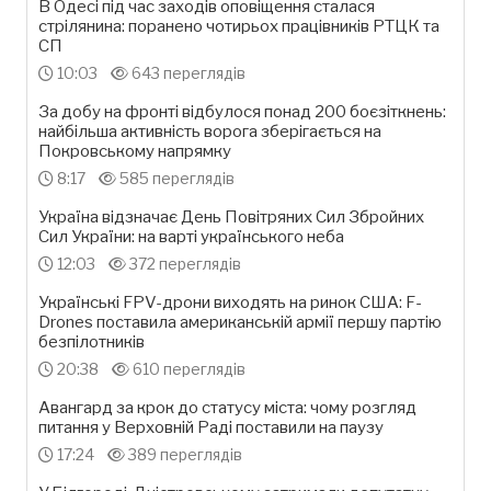
В Одесі під час заходів оповіщення сталася
стрілянина: поранено чотирьох працівників РТЦК та
СП
10:03
643 переглядів
За добу на фронті відбулося понад 200 боєзіткнень:
найбільша активність ворога зберігається на
Покровському напрямку
8:17
585 переглядів
Україна відзначає День Повітряних Сил Збройних
Сил України: на варті українського неба
12:03
372 переглядів
Українські FPV-дрони виходять на ринок США: F-
Drones поставила американській армії першу партію
безпілотників
20:38
610 переглядів
Авангард за крок до статусу міста: чому розгляд
питання у Верховній Раді поставили на паузу
17:24
389 переглядів