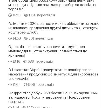
У Білгороді-Дністровському затримали депутатку
міськради: слідство заявляє про хабар за дозвіл на
торгівлю
16:03
1 128 переглядів
Аліменти у 2026 році: коли можна збільшити виплати,
чи впливає народження другої дитини та як стягнути
кошти без шлюбу
14:53
691 переглядів
Одеситів закликають економити воду: через
маловоддя Дністра ситуація наближається до
критичної
13:16
639 переглядів
З 1 жовтня в Україні повертаються повні правила
маркування продуктів: що зміниться для виробників і
споживачів
11:04
506 переглядів
На фронті за добу – 269 боєзіткнень: найгарячішими
залишаються Костянтинівський та Покровський
напрямки
8:14
827 переглядів