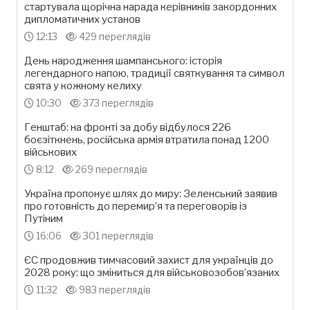
стартувала щорічна нарада керівників закордонних
дипломатичних установ
12:13
429 переглядів
День народження шампанського: історія
легендарного напою, традиції святкування та символ
свята у кожному келиху
10:30
373 переглядів
Генштаб: на фронті за добу відбулося 226
боєзіткнень, російська армія втратила понад 1200
військових
8:12
269 переглядів
Україна пропонує шлях до миру: Зеленський заявив
про готовність до перемир’я та переговорів із
Путіним
16:06
301 переглядів
ЄС продовжив тимчасовий захист для українців до
2028 року: що зміниться для військовозобов’язаних
11:32
983 переглядів