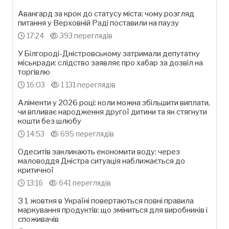
Авангард за крок до статусу міста: чому розгляд
питання у Верховній Раді поставили на паузу
17:24
393 переглядів
У Білгороді-Дністровському затримали депутатку
міськради: слідство заявляє про хабар за дозвіл на
торгівлю
16:03
1 131 переглядів
Аліменти у 2026 році: коли можна збільшити виплати,
чи впливає народження другої дитини та як стягнути
кошти без шлюбу
14:53
695 переглядів
Одеситів закликають економити воду: через
маловоддя Дністра ситуація наближається до
критичної
13:16
641 переглядів
З 1 жовтня в Україні повертаються повні правила
маркування продуктів: що зміниться для виробників і
споживачів