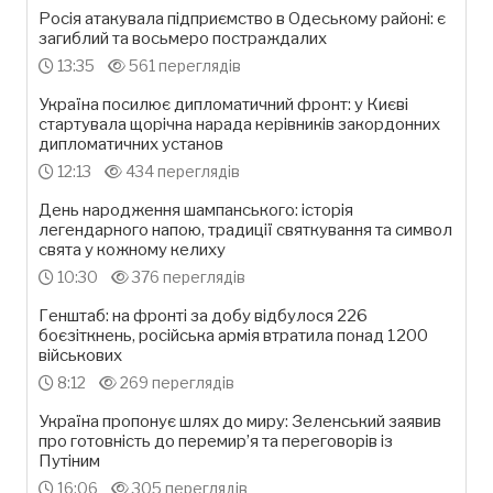
Росія атакувала підприємство в Одеському районі: є
загиблий та восьмеро постраждалих
13:35
561 переглядів
Україна посилює дипломатичний фронт: у Києві
стартувала щорічна нарада керівників закордонних
дипломатичних установ
12:13
434 переглядів
День народження шампанського: історія
легендарного напою, традиції святкування та символ
свята у кожному келиху
10:30
376 переглядів
Генштаб: на фронті за добу відбулося 226
боєзіткнень, російська армія втратила понад 1200
військових
8:12
269 переглядів
Україна пропонує шлях до миру: Зеленський заявив
про готовність до перемир’я та переговорів із
Путіним
16:06
305 переглядів