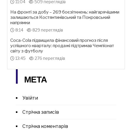
11:04
509 переглядів
На фронті за добу – 269 боєзіткнень: найгарячішими
залишаються Костянтинівський та Покровський
напрямки
8:14
829 переглядів
Coca-Cola підвищила фінансовий прогноз після
успішного кварталу: продажі підтримав Чемпіонат
світу з футболу
13:45
276 переглядів
МЕТА
Увійти
Стрічка записів
Стрічка коментарів