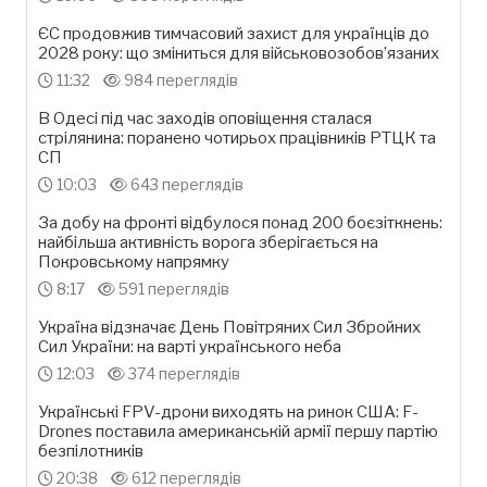
ЄС продовжив тимчасовий захист для українців до
2028 року: що зміниться для військовозобов’язаних
11:32
984 переглядів
В Одесі під час заходів оповіщення сталася
стрілянина: поранено чотирьох працівників РТЦК та
СП
10:03
643 переглядів
За добу на фронті відбулося понад 200 боєзіткнень:
найбільша активність ворога зберігається на
Покровському напрямку
8:17
591 переглядів
Україна відзначає День Повітряних Сил Збройних
Сил України: на варті українського неба
12:03
374 переглядів
Українські FPV-дрони виходять на ринок США: F-
Drones поставила американській армії першу партію
безпілотників
20:38
612 переглядів