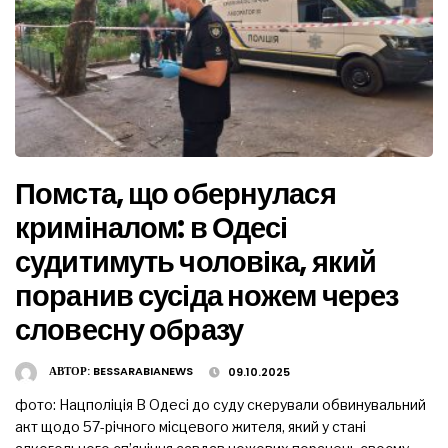
Помста, що обернулася
криміналом: в Одесі
судитимуть чоловіка, який
поранив сусіда ножем через
словесну образу
АВТОР:
BESSARABIANEWS
09.10.2025
фото: Нацполіція В Одесі до суду скерували обвинувальний
акт щодо 57-річного місцевого жителя, який у стані