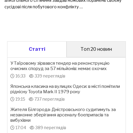
алкогольного сп’яніння завдав ножових поранень своєму
сусідові після побутового конфлікту …
Статті
Топ 20 новин
У Таїровому зірвався тендер на реконструкцію
очисних споруд за 57 мільйонів: немає охочих
16:33
339 переглядів
Японська класика на вулицях Одеси: в місті помітили
рідкісну Toyota Mark II 1979 року
19:15
737 переглядів
Жителя Білгорода-Дністровського судитимуть за
незаконне зберігання арсеналу боєприпасів та
вибухівки
17:04
389 переглядів