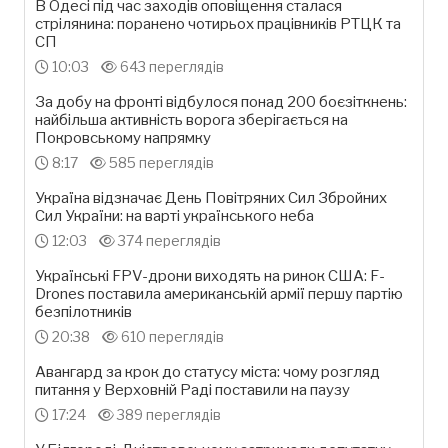
В Одесі під час заходів оповіщення сталася
стрілянина: поранено чотирьох працівників РТЦК та
СП
10:03
643 переглядів
За добу на фронті відбулося понад 200 боєзіткнень:
найбільша активність ворога зберігається на
Покровському напрямку
8:17
585 переглядів
Україна відзначає День Повітряних Сил Збройних
Сил України: на варті українського неба
12:03
374 переглядів
Українські FPV-дрони виходять на ринок США: F-
Drones поставила американській армії першу партію
безпілотників
20:38
610 переглядів
Авангард за крок до статусу міста: чому розгляд
питання у Верховній Раді поставили на паузу
17:24
389 переглядів