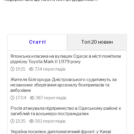
Статті
Топ 20 новин
Японська класика на вулицях Одеси: в місті помітили
рідкісну Toyota Mark II 1979 року
19:15
734 переглядів
Жителя Білгорода-Дністровського судитимуть за
незаконне зберігання арсеналу боєприпасів та
вибухівки
17:04
387 переглядів
Росія атакувала підприємство в Одеському районі: є
загиблий та восьмеро постраждалих
13:35
561 переглядів
Україна посилює дипломатичний фронт: у Києві