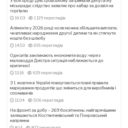
У Білгороді-Дністровському затримали депутатку
міськради: слідство заявляє про хабар за дозвіл на
торгівлю
16:03
1 129 переглядів
Аліменти у 2026 році: коли можна збільшити виплати,
чи впливає народження другої дитини та як стягнути
кошти без шлюбу
14:53
691 переглядів
Одеситів закликають економити воду: через
маловоддя Дністра ситуація наближається до
критичної
13:16
639 переглядів
З 1 жовтня в Україні повертаються повні правила
маркування продуктів: що зміниться для виробників і
споживачів
11:04
506 переглядів
На фронті за добу – 269 боєзіткнень: найгарячішими
залишаються Костянтинівський та Покровський
напрямки
8:14
827 переглядів