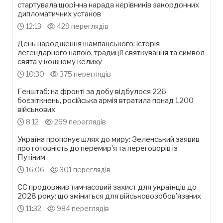
стартувала щорічна нарада керівників закордонних
дипломатичних установ
12:13
429 переглядів
День народження шампанського: історія
легендарного напою, традиції святкування та символ
свята у кожному келиху
10:30
375 переглядів
Генштаб: на фронті за добу відбулося 226
боєзіткнень, російська армія втратила понад 1200
військових
8:12
269 переглядів
Україна пропонує шлях до миру: Зеленський заявив
про готовність до перемир’я та переговорів із
Путіним
16:06
301 переглядів
ЄС продовжив тимчасовий захист для українців до
2028 року: що зміниться для військовозобов’язаних
11:32
984 переглядів