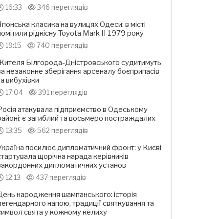
16:33
346 переглядів
Японська класика на вулицях Одеси: в місті
помітили рідкісну Toyota Mark II 1979 року
19:15
740 переглядів
Жителя Білгорода-Дністровського судитимуть
за незаконне зберігання арсеналу боєприпасів
та вибухівки
17:04
391 переглядів
Росія атакувала підприємство в Одеському
районі: є загиблий та восьмеро постраждалих
13:35
562 переглядів
Україна посилює дипломатичний фронт: у Києві
стартувала щорічна нарада керівників
закордонних дипломатичних установ
12:13
437 переглядів
День народження шампанського: історія
легендарного напою, традиції святкування та
символ свята у кожному келиху