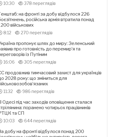
10:30
378 переглядів
Генштаб: на фронті за добу відбулося 226
боєзіткнень, російська армія втратила понад
1200 військових
8:12
270 переглядів
Україна пропонує шлях до миру: Зеленський
заявив про готовність до перемир’я та
переговорів із Путіним
16:06
305 переглядів
ЄС продовжив тимчасовий захист для українців
до 2028 року: що зміниться для
військовозобов’язаних
11:32
986 переглядів
В Одесі під час заходів оповіщення сталася
стрілянина: поранено чотирьох працівників
РТЦК та СП
10:03
644 переглядів
За добу на фронті відбулося понад 200