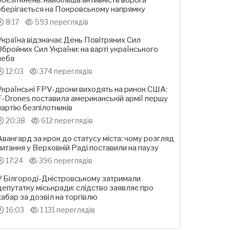
боєзіткнень: найбільша активність ворога
зберігається на Покровському напрямку
8:17
593 переглядів
Україна відзначає День Повітряних Сил
Збройних Сил України: на варті українського
неба
12:03
374 переглядів
Українські FPV-дрони виходять на ринок США:
F-Drones поставила американській армії першу
партію безпілотників
20:38
612 переглядів
Авангард за крок до статусу міста: чому розгляд
питання у Верховній Раді поставили на паузу
17:24
396 переглядів
У Білгороді-Дністровському затримали
депутатку міськради: слідство заявляє про
хабар за дозвіл на торгівлю
16:03
1 131 переглядів