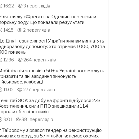
16:22
3 переглядів
Біля пляжу «Фрегат» на Одещині перевірили
морську воду: що показали результати
14:15
2 переглядів
До Дня Незалежності України киянам виплатять
одноразову допомогу: хто отримає 1000, 700 та
500 гривень
12:36
264 переглядів
Мобілізація чоловіків 50+ в Україні: кого можуть
призвати та які завдання виконують
військовослужбовці
11:02
277 переглядів
Генштаб ЗСУ: за добу на фронті відбулося 233
боєзіткнення, сили ППО знешкодили 114
ворожих безпілотників
9:01
381 переглядів
У Таїровому зірвався тендер на реконструкцію
очисних споруд за 57 мільйонів: немає охочих