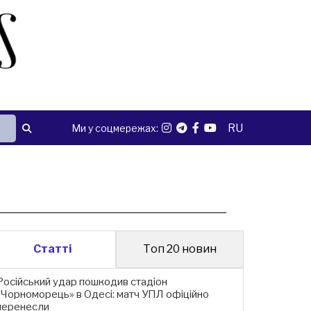
RU
Ми у соцмережах:
Статті
Топ 20 новин
Російський удар пошкодив стадіон
«Чорноморець» в Одесі: матч УПЛ офіційно
перенесли