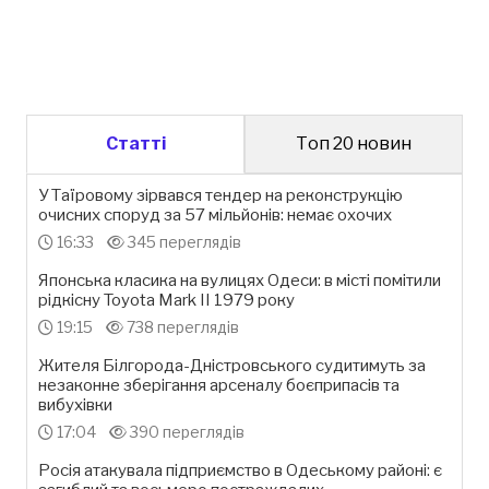
Статті
Топ 20 новин
У Таїровому зірвався тендер на реконструкцію
очисних споруд за 57 мільйонів: немає охочих
16:33
345 переглядів
Японська класика на вулицях Одеси: в місті помітили
рідкісну Toyota Mark II 1979 року
19:15
738 переглядів
Жителя Білгорода-Дністровського судитимуть за
незаконне зберігання арсеналу боєприпасів та
вибухівки
17:04
390 переглядів
Росія атакувала підприємство в Одеському районі: є