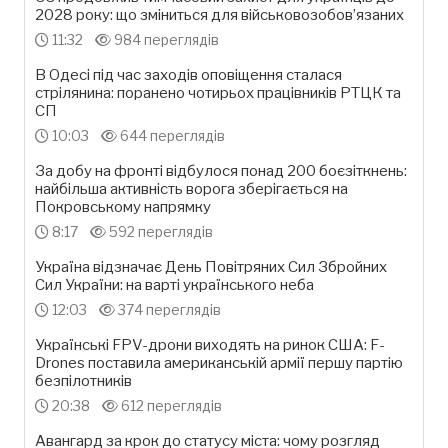
2028 року: що зміниться для військовозобов’язаних
11:32
984 переглядів
В Одесі під час заходів оповіщення сталася
стрілянина: поранено чотирьох працівників РТЦК та
СП
10:03
644 переглядів
За добу на фронті відбулося понад 200 боєзіткнень:
найбільша активність ворога зберігається на
Покровському напрямку
8:17
592 переглядів
Україна відзначає День Повітряних Сил Збройних
Сил України: на варті українського неба
12:03
374 переглядів
Українські FPV-дрони виходять на ринок США: F-
Drones поставила американській армії першу партію
безпілотників
20:38
612 переглядів
Авангард за крок до статусу міста: чому розгляд