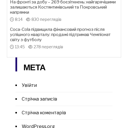
На фронті за добу – 269 боєзіткнень: найгарячішими
залишаються Костянтинівський та Покровський
напрямки
8:14
830 переглядів
Coca-Cola підвищила фінансовий прогноз після
успішного кварталу: продажі підтримав Чемпіонат
світу з футболу
13:45
278 переглядів
МЕТА
Увійти
Стрічка записів
Стрічка коментарів
WordPress.org