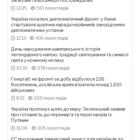
загиблий та восьмеро постраждалих
13:35
561 переглядів
Україна посилює дипломатичний фронт: у Києві
стартувала щорічна нарада керівників закордонних
дипломатичних установ
12:13
436 переглядів
День народження шампанського: історія
легендарного напою, традиції святкування та символ
свята у кожному келиху
10:30
378 переглядів
Генштаб: на фронті за добу відбулося 226
боєзіткнень, російська армія втратила понад 1200
військових
8:12
269 переглядів
Україна пропонує шлях до миру: Зеленський заявив
про готовність до перемир’я та переговорів із
Путіним
16:06
305 переглядів
ЄС продовжив тимчасовий захист для українців до