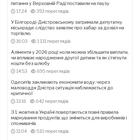
питання у Верховній Раді поставили на паузу
17:24
393 переглядів
У Білгороді-Дністровському затримали депутатку
міськради: слідство заявляє про хабар за дозвіл на
торгівлю
16:03
1 131 переглядів
Аліменти у 2026 році: коли можна збільшити виплати,
чи впливає народження другої дитини та як стягнути
кошти без шлюбу
14:53
695 переглядів
Одеситів закликають економити воду: через
маловоддя Дністра ситуація наближається до
критичної
13:16
642 переглядів
З 1 жовтня в Україні повертаються повні правила
маркування продуктів: що зміниться для виробників і
споживачів
11:04
510 переглядів