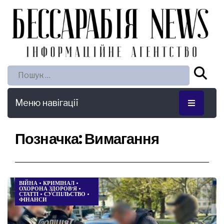
Пошук:
Меню навігації
Позначка:
Вимагання
ВІЙНА
•
КРИМІНАЛ
•
ОХОРОНА ЗДОРОВ’Я
•
СТАТТІ
•
СУСПІЛЬСТВО
•
ФІНАНСИ