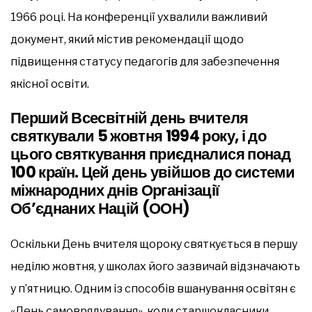
1966 році. На конференції ухвалили важливий
документ, який містив рекомендації щодо
підвищення статусу педагогів для забезпечення
якісної освіти.
Перший Всесвітній день вчителя
святкували 5 жовтня 1994 року, і до
цього святкування приєдналися понад
100 країн. Цей день увійшов до системи
міжнародних днів Організації
Об’єднаних Націй (ООН)
Оскільки День вчителя щороку святкується в першу
неділю жовтня, у школах його зазвичай відзначають
у п’ятницю. Одним із способів вшанування освітян є
«День самоврядування», коли старшокласники