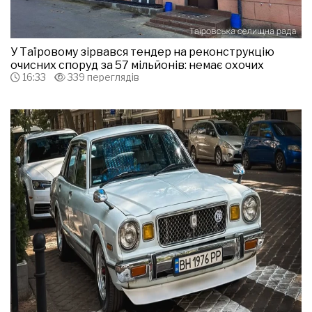
У Таїровому зірвався тендер на реконструкцію
очисних споруд за 57 мільйонів: немає охочих
16:33
339 переглядів