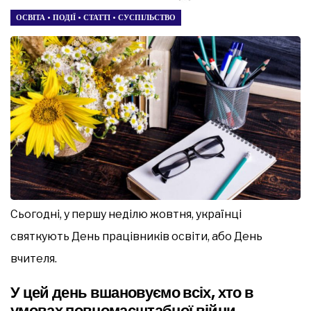
ОСВІТА
•
ПОДІЇ
•
СТАТТІ
•
СУСПІЛЬСТВО
Сьогодні, у першу неділю жовтня, українці
святкують День працівників освіти, або День
вчителя.
У цей день вшановуємо всіх, хто в
умовах повномасштабної війни