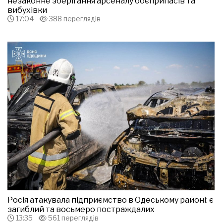
незаконне зберігання арсеналу боєприпасів та
вибухівки
17:04
388 переглядів
Росія атакувала підприємство в Одеському районі: є
загиблий та восьмеро постраждалих
13:35
561 переглядів