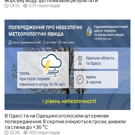
морську воду: що показали результати
14:15
573 переглядів
В Одесі та на Одещині оголосили штормове
попередження: 8 серпня очікуються грози, шквали
та спека до +36 °С
13:26
419 переглядів