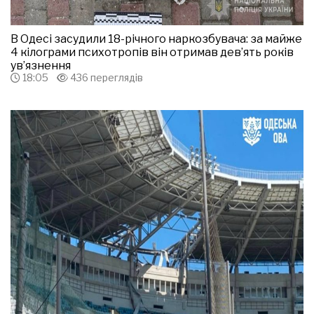
В Одесі засудили 18-річного наркозбувача: за майже
4 кілограми психотропів він отримав дев’ять років
ув’язнення
18:05
436 переглядів