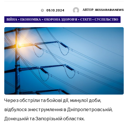
АВТОР:
BESSARABIANEWS
05.10.2024
ВІЙНА
•
ЕКОНОМІКА
•
ОХОРОНА ЗДОРОВ’Я
•
СТАТТІ
•
СУСПІЛЬСТВО
Через обстріли та бойові дії, минулої доби,
відбулося знеструмлення в Дніпропетровській,
Донецькій та Запорізькій областях.