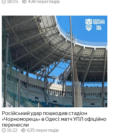
18:05
438 переглядів
Російський удар пошкодив стадіон
«Чорноморець» в Одесі: матч УПЛ офіційно
перенесли
16:22
635 переглядів