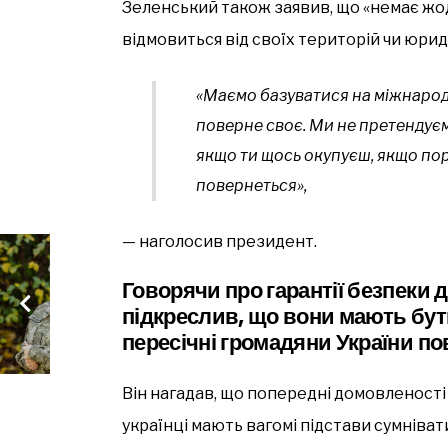
Зеленський також заявив, що «немає жо
відмовиться від своїх територій чи юри
«Маємо базуватися на міжнародн
поверне своє. Ми не претендуєм
якщо ти щось окупуєш, якщо пор
повернеться»,
— наголосив президент.
Говорячи про гарантії безпеки 
підкреслив, що вони мають бут
пересічні громадяни України пов
Він нагадав, що попередні домовленост
українці мають вагомі підстави сумнівати