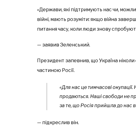
«Держави, які підтримують нас чи, можл
війні, мають розуміти: якщо війна заве
питання часу, коли люди знову спробуют
— заявив Зеленський.
Президент запевнив, що Україна ніколи 
частиною Росії.
«Для нас це тимчасові окупації. 
продаються. Наші свободи не п
за те, що Росія прийшла до нас 
— підкреслив він.