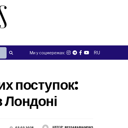
RU
Ми у соцмережах:
их поступок:
в Лондоні
АВТОР:
BESSARABIANEWS
03.03.2025