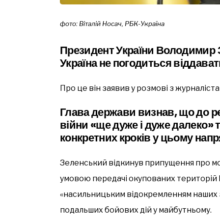
фото: Віталій Носач, РБК-Україна
Президент України Володимир 
Україна не погодиться віддавати
Про це він заявив у розмові з журналіста
Глава держави визнав, що до р
війни «ще дуже і дуже далеко» 
конкретних кроків у цьому нап
Зеленський відкинув припущення про мо
умовою передачі окупованих територій Ро
«насильницьким відокремленням наших з
подальших бойових дій у майбутньому.