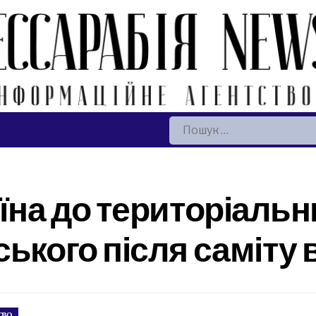
Пошук:
їна до територіальн
ького після саміту 
ТВО