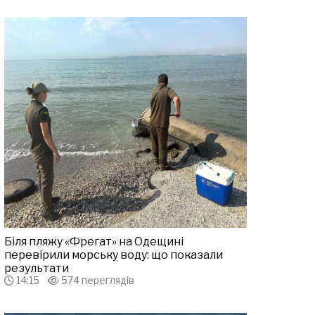
Біля пляжу «Фрегат» на Одещині
перевірили морську воду: що показали
результати
14:15
574 переглядів