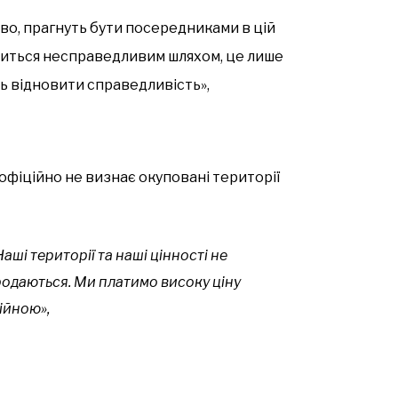
иво, прагнуть бути посередниками в цій
ршиться несправедливим шляхом, це лише
ь відновити справедливість»,
офіційно не визнає окуповані території
Наші території та наші цінності не
родаються. Ми платимо високу ціну
війною»,