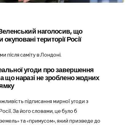
Зеленський наголосив, що
 окуповані території Росії
ми після саміту в Лондоні.
еальної угоди про завершення
та що наразі не зроблено жодних
рямку
жливість підписання мирної угоди з
сії. За його словами, це було б
емель» та «примусом», який призведе до