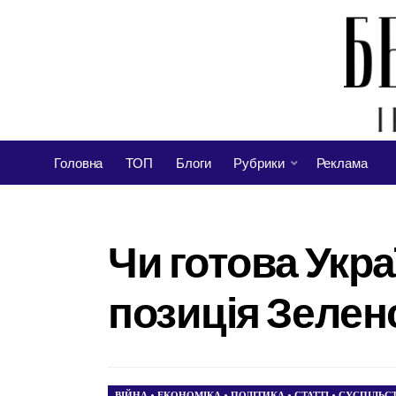
Головна
ТОП
Блоги
Рубрики
Реклама
Чи готова Укра
позиція Зеленс
ВІЙНА
•
ЕКОНОМІКА
•
ПОЛІТИКА
•
СТАТТІ
•
СУСПІЛЬС