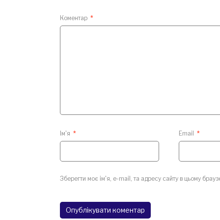
Коментар
*
Ім'я
*
Email
*
Зберегти моє ім'я, e-mail, та адресу сайту в цьому брау