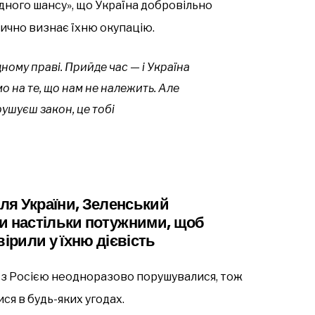
дного шансу», що Україна добровільно
дично визнає їхню окупацію.
ому праві. Прийде час — і Україна
о на те, що нам не належить. Але
ушуєш закон, це тобі
для України, Зеленський
и настільки потужними, щоб
ірили у їхню дієвість
і з Росією неодноразово порушувалися, тож
ся в будь-яких угодах.