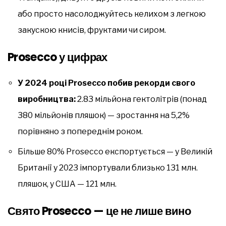
або просто насолоджуйтесь келихом з легкою
закускою книсів, фруктами чи сиром.
Prosecco у цифрах
У 2024 році Prosecco побив рекорди свого
виробництва:
2.83 мільйона гектолітрів (понад
380 мільйонів пляшок) — зростання на 5,2%
порівняно з попереднім роком.
Більше 80% Prosecco експортується — у Великій
Британії у 2023 імпортували близько 131 млн.
пляшок, у США — 121 млн.
Свято Prosecco — це не лише вино