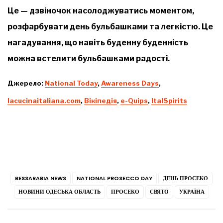
Це — дзвіночок насолоджуватись моментом,
розфарбувати день бульбашками та легкістю. Це
нагадування, що навіть буденну буденність
можна встелити бульбашками радості.
Джерело:
National Today
,
Awareness Days
,
lacucinaitaliana.com
,
Вікіпедія
,
e-Quips
,
ItalSpirits
BESSARABIA NEWS
NATIONAL PROSECCO DAY
ДЕНЬ ПРОСЕКО
НОВИНИ ОДЕСЬКА ОБЛАСТЬ
ПРОСЕКО
СВЯТО
УКРАЇНА