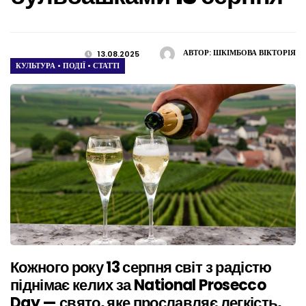
АВТОР:
ШКІМБОВА ВІКТОРІЯ
13.08.2025
КУЛЬТУРА
•
ПОДІЇ
•
СТАТТІ
Кожного року 13 серпня світ з радістю
піднімає келих за National Prosecco
Day — свято, яке прославляє легкість,