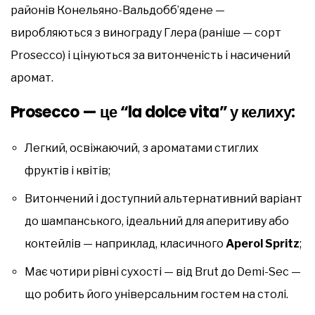
районів Конельяно-Вальдобб’ядене —
виробляються з винограду Глера (раніше — сорт
Prosecco) і цінуються за витонченість і насичений
аромат.
Prosecco — це “la dolce vita” у келиху:
Легкий, освіжаючий, з ароматами стиглих
фруктів і квітів;
Витончений і доступний альтернативний варіант
до шампанського, ідеальний для аперитиву або
коктейлів — наприклад, класичного
Aperol Spritz
;
Має чотири рівні сухості — від Brut до Demi-Sec —
що робить його універсальним гостем на столі.