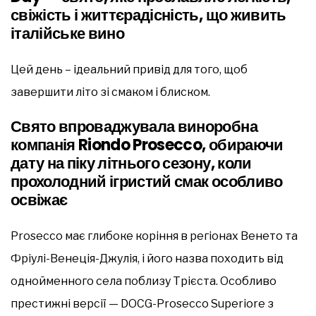
свіжість і життєрадісність, що живить
італійське вино
Цей день – ідеальний привід для того, щоб
завершити літо зі смаком і блиском.
Свято впроваджувала виноробна
компанія Riondo Prosecco, обираючи
дату на піку літнього сезону, коли
прохолодний ігристий смак особливо
освіжає
Prosecco має глибоке коріння в регіонах Венето та
Фріулі-Венеція-Джулія, і його назва походить від
однойменного села поблизу Трієста. Особливо
престижні версії — DOCG-Prosecco Superiore з