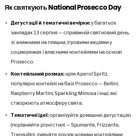
Як святкують National Prosecco Day
Дегустації й тематичні вечірки:
у багатьох
закладах 13 серпня — справжній святковий день,
зі знижками на пляшки, ігровими акціями у
соцмережах і власними коктейлями на основі
Prosecco.
Коктейльний розмах:
крім Aperol Spritz,
популярні коктейлі на базі Prosecco — Bellini,
Raspberry Martini, Sparkling Mimosa і інші, які
створюють атмосферу свята.
Тематичні ідеї:
організуйте домашню дегустацію
(порівняйте різні стилі — Spumante, Frizzante,
Tranquillo), дивуйте друзів новими коктейлями