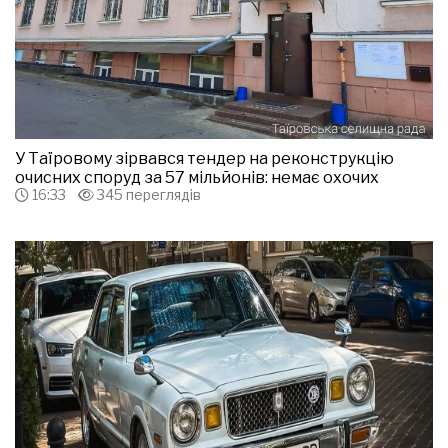
У Таїровому зірвався тендер на реконструкцію
очисних споруд за 57 мільйонів: немає охочих
16:33
345 переглядів