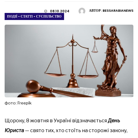
АВТОР:
BESSARABIANEWS
08.10.2024
ПОДІЇ
•
СТАТТІ
•
СУСПІЛЬСТВО
фото: Freepik
Щороку, 8 жовтня в Україні відзначається
День
Юриста
— свято тих, хто стоїть на сторожі закону,