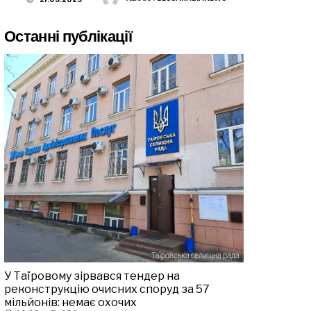
Останні публікації
У Таїровому зірвався тендер на
реконструкцію очисних споруд за 57
мільйонів: немає охочих