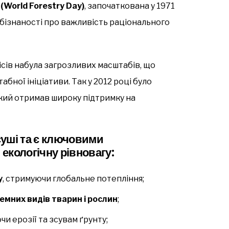
(World Forestry Day)
, започаткована у 1971
обізнаності про важливість раціонального
лісів набула загрозливих масштабів, що
бної ініціативи. Так у 2012 році було
який отримав широку підтримку на
суші
та є ключовими
екологічну рівновагу:
у
, стримуючи глобальне потепління;
мних видів тварин і рослин
;
ючи ерозії та зсувам ґрунту;