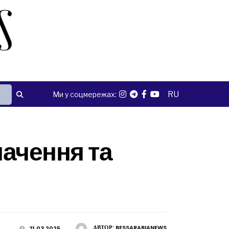
RU
Ми у соцмережах:
начення та
АВТОР:
BESSARABIANEWS
21.03.2025