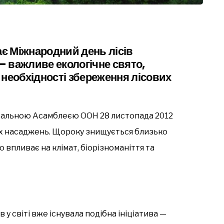
ає Міжнародний день лісів
 — важливе екологічне свято,
 необхідності збереження лісових
еральною Асамблеєю ООН 28 листопада 2012
вих насаджень. Щороку знищується близько
о впливає на клімат, біорізноманіття та
у світі вже існувала подібна ініціатива —