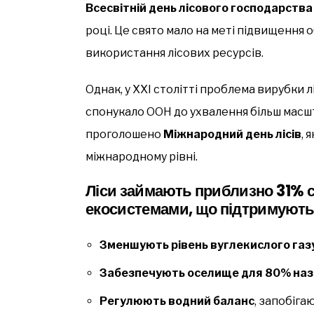
Всесвітній день лісового господарства 
році. Це свято мало на меті підвищення 
використання лісових ресурсів.
Однак, у XXI столітті проблема вирубки 
спонукало ООН до ухвалення більш масшта
проголошено
Міжнародний день лісів
, 
міжнародному рівні.
Ліси займають приблизно
31% 
екосистемами, що підтримують 
Зменшують рівень вуглекислого газ
Забезпечують оселище для 80% назе
Регулюють водний баланс
, запобіга