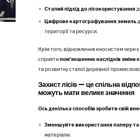
Сталий підхід до лісокористування
д
Цифрове картографування земель
д
території та ресурси.
Крім того, відновлення екосистем через
сприяти
пом’якшенню наслідків зміни 
та розвитку сталої деревної промислово
Захист лісів — це спільна відпов
можуть мати велике значення
Ось декілька способів зробити свій вне
Зменшуйте використання паперу та
матеріали.