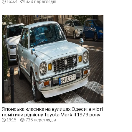
16:33
339 переглядів
Японська класика на вулицях Одеси: в місті
помітили рідкісну Toyota Mark II 1979 року
19:15
735 переглядів