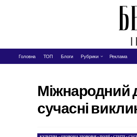
Головна
ТОП
Блоги
Рубрики
Реклама
Міжнародний де
сучасні викли
КУЛЬТУРА
•
ОХОРОНА ЗДОРОВ’Я
•
ПОДІЇ
•
СТАТТІ
•
СУС