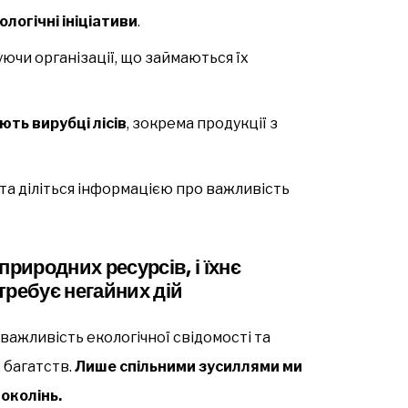
логічні ініціативи
.
уючи організації, що займаються їх
ють вирубці лісів
, зокрема продукції з
та діліться інформацією про важливість
природних ресурсів, і їхнє
требує негайних дій
важливість екологічної свідомості та
 багатств.
Лише спільними зусиллями ми
околінь.