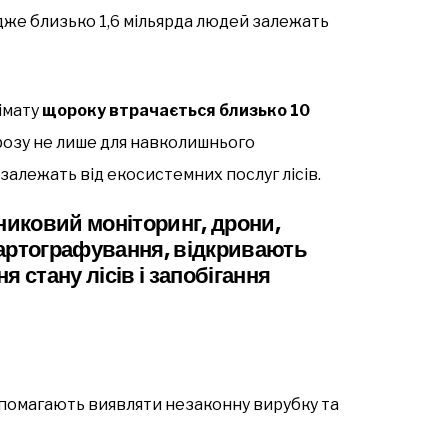
адже близько 1,6 мільярда людей залежать
лімату
щороку втрачається близько 10
розу не лише для навколишнього
 залежать від екосистемних послуг лісів.
утниковий моніторинг, дрони,
картографування, відкривають
 стану лісів і запобігання
помагають виявляти незаконну вирубку та