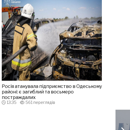
Росія атакувала підприємство в Одеському
районі: є загиблий та восьмеро
постраждалих
13:35
561 переглядів