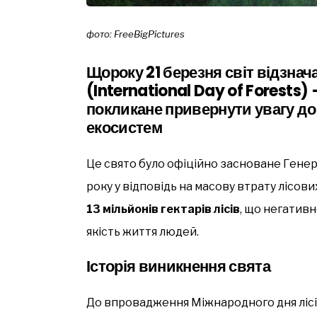
фото: FreeBigPictures
Щороку 21 березня світ відзнач
(International Day of Forests)
покликане привернути увагу до
екосистем
Це свято було офіційно засноване Ген
року у відповідь на масову втрату лісо
13 мільйонів гектарів лісів
, що негативн
якість життя людей.
Історія виникнення свята
До впровадження Міжнародного дня лісів 