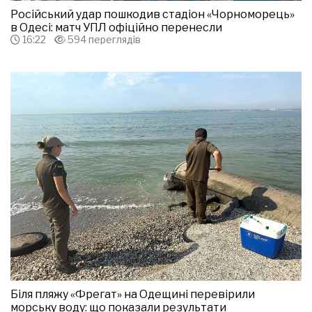
Російський удар пошкодив стадіон «Чорноморець»
в Одесі: матч УПЛ офіційно перенесли
16:22
594 переглядів
Біля пляжу «Фрегат» на Одещині перевірили
морську воду: що показали результати