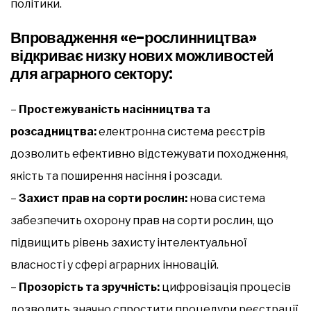
політики.
Впровадження «е-рослинництва»
відкриває низку нових можливостей
для аграрного сектору:
–
Простежуваність насінництва та
розсадництва:
електронна система реєстрів
дозволить ефективно відстежувати походження,
якість та поширення насіння і розсади.
–
Захист прав на сорти рослин:
нова система
забезпечить охорону прав на сорти рослин, що
підвищить рівень захисту інтелектуальної
власності у сфері аграрних інновацій.
–
Прозорість та зручність:
цифровізація процесів
дозволить значно спростити процедури реєстрації,