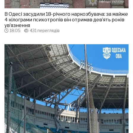
В Одесі засудили 18-річного наркозбувача: за майже
4 кілограми психотропів він отримав дев’ять років
ув’язнення
18:05
431 переглядів