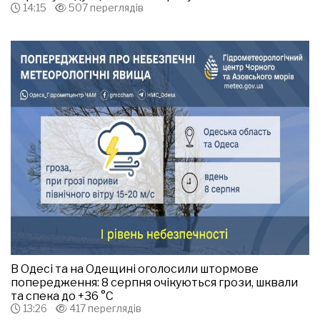
14:15
507 переглядів
В Одесі та на Одещині оголосили штормове
попередження: 8 серпня очікуються грози, шквали
та спека до +36 °С
13:26
417 переглядів