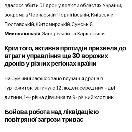
вдалося збити 51 дрон у дев’яти областях України,
зокрема в Черкаській, Чернігівській, Київській,
Полтавській, Житомирській, Сумській,
Миколаївській
, Запорізькій та Харківській.
Крім того, активна протидія призвела до
втрати управління ще 30 ворожих
дронів у різних регіонах країни
На Сумшині зафіксовано влучання дрона в
гуртожиток, загинуло 12 людей, серед них – дві
дитини, 14- річна дівчинка та 9- річний хлопчик.
Бойова робота над ліквідацією
повітряної загрози триває