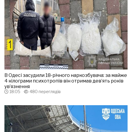
В Одесі засудили 18-річного наркозбувача: за майже
4 кілограми психотропів він отримав дев’ять років
ув’язнення
18:05
480 переглядів