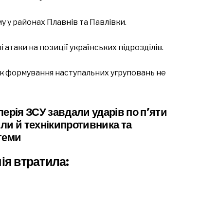
у у районах Плавнів та Павлівки.
 атаки на позиції українських підрозділів.
к формування наступальних угруповань не
илерія ЗСУ завдали ударів по п’яти
ли й технікипротивника та
теми
ія втратила: