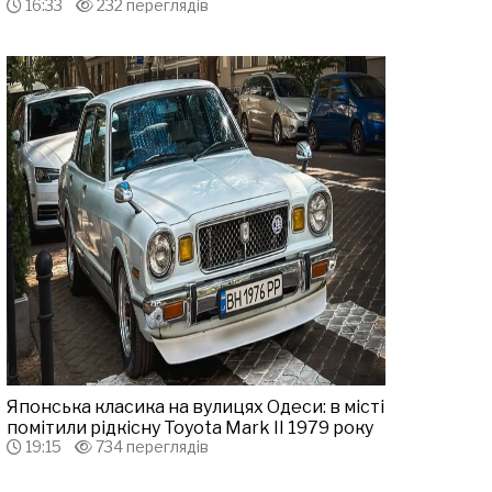
16:33
232 переглядів
Японська класика на вулицях Одеси: в місті
помітили рідкісну Toyota Mark II 1979 року
19:15
734 переглядів