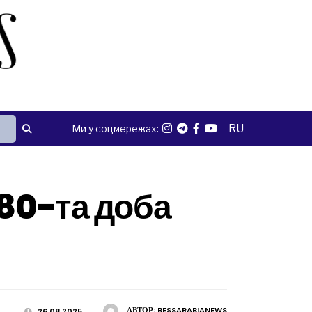
RU
Ми у соцмережах:
280-та доба
АВТОР:
BESSARABIANEWS
26.08.2025