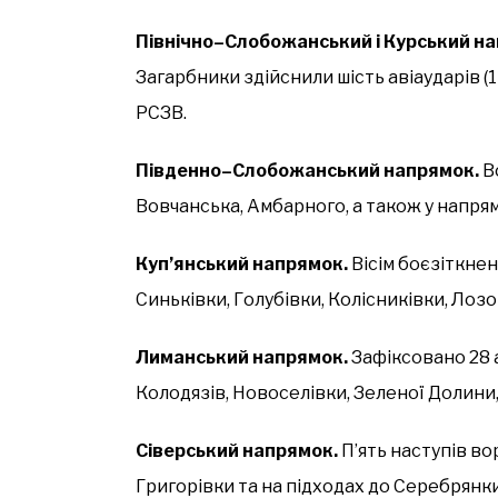
Північно–Слобожанський і Курський н
Загарбники здійснили шість авіаударів (11
РСЗВ.
Південно–Слобожанський напрямок.
Во
Вовчанська, Амбарного, а також у напря
Куп’янський напрямок.
Вісім боєзіткне
Синьківки, Голубівки, Колісниківки, Лозо
Лиманський напрямок.
Зафіксовано 28 а
Колодязів, Новоселівки, Зеленої Долини
Сіверський напрямок.
П’ять наступів во
Григорівки та на підходах до Серебрянки