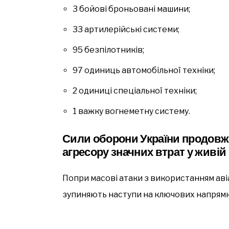
3 бойові броньовані машини;
33 артилерійські системи;
95 безпілотників;
97 одиниць автомобільної техніки;
2 одиниці спеціальної техніки;
1 важку вогнеметну систему.
Сили оборони України продовж
агресору значних втрат у живій с
Попри масові атаки з використанням авіац
зупиняють наступи на ключових напрямках