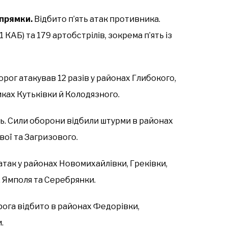
апрямки.
Відбито п’ять атак противника.
 КАБ) та 179 артобстрілів, зокрема п’ять із
рог атакував 12 разів у районах Глибокого,
мках Кутьківки й Колодязного.
нь. Сили оборони відбили штурми в районах
вої та Загризового.
так у районах Новомихайлівки, Греківки,
, Ямполя та Серебрянки.
рога відбито в районах Федорівки,
.