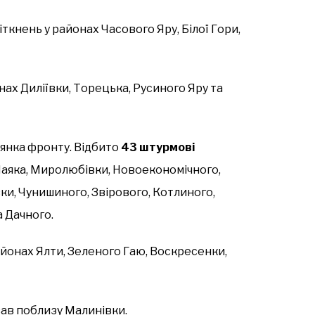
ткнень у районах Часового Яру, Білої Гори,
нах Диліївки, Торецька, Русиного Яру та
лянка фронту. Відбито
43 штурмові
аяка, Миролюбівки, Новоекономічного,
вки, Чунишиного, Звірового, Котлиного,
а Дачного.
айонах Ялти, Зеленого Гаю, Воскресенки,
ав поблизу Малинівки.