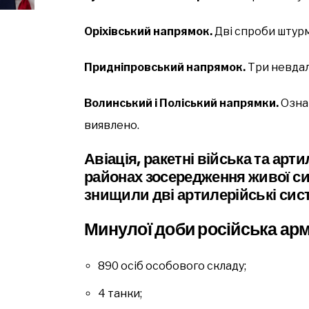
Оріхівський напрямок.
Дві спроби штурм
Придніпровський напрямок.
Три невдалі
Волинський і Поліський напрямки.
Озна
виявлено.
Авіація, ракетні війська та арт
районах зосередження живої си
знищили дві артилерійські сис
Минулої доби російська арм
890 осіб особового складу;
4 танки;