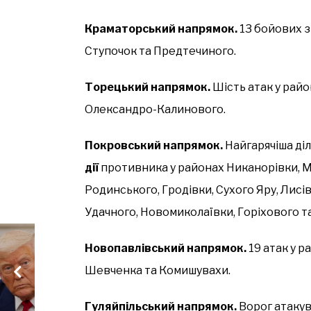
Краматорський напрямок.
13 бойових зі
Ступочок та Предтечиного.
Торецький напрямок.
Шість атак у райо
Олександро-Калинового.
Покровський напрямок.
Найгарячіша ді
дії
противника у районах Никанорівки, М
Родинського, Гродівки, Сухого Яру, Лисі
Удачного, Новомиколаївки, Горіхового т
Новопавлівський напрямок.
19 атак у р
Шевченка та Комишувахи.
Гуляйпільський напрямок.
Ворог атакув