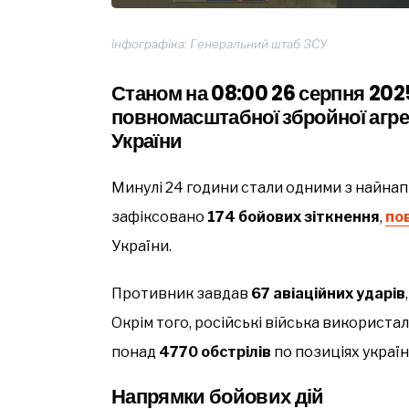
інфографіка: Генеральний штаб ЗСУ
Станом на 08:00 26 серпня 202
повномасштабної збройної агрес
України
Минулі 24 години стали одними з найнап
зафіксовано
174 бойових зіткнення
,
по
України.
Противник завдав
67 авіаційних ударів
Окрім того, російські війська використа
понад
4770 обстрілів
по позиціях україн
Напрямки бойових дій