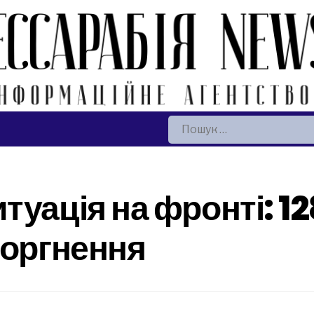
Пошук:
туація на фронті: 1
торгнення