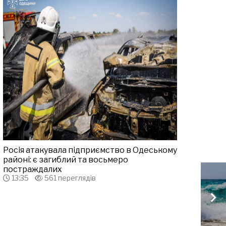
Росія атакувала підприємство в Одеському
районі: є загиблий та восьмеро
постраждалих
13:35
561 переглядів