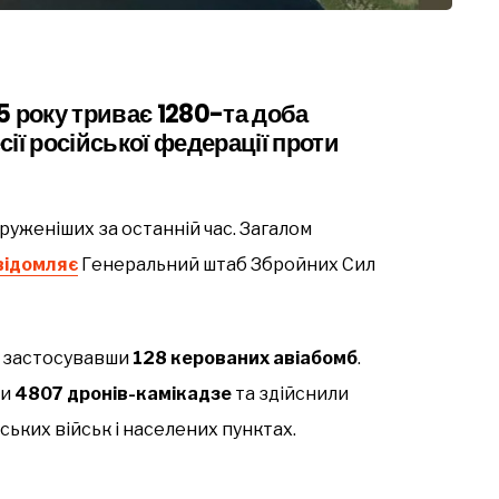
5 року триває 1280-та доба
ії російської федерації проти
руженіших за останній час. Загалом
відомляє
Генеральний штаб Збройних Сил
, застосувавши
128 керованих авіабомб
.
ли
4807 дронів-камікадзе
та здійснили
ських військ і населених пунктах.