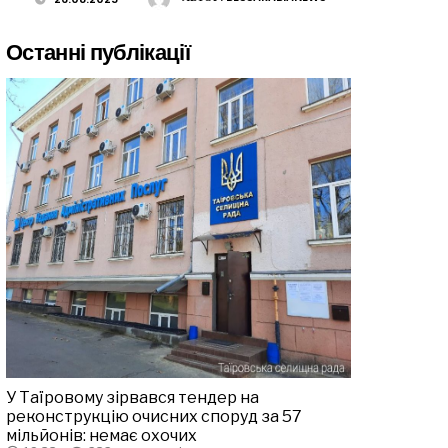
Останні публікації
У Таїровому зірвався тендер на
реконструкцію очисних споруд за 57
мільйонів: немає охочих