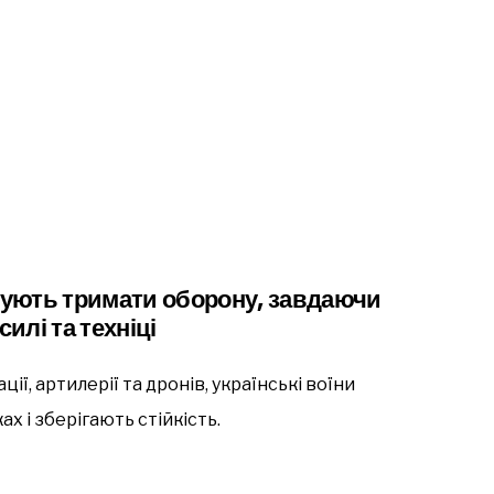
ують тримати оборону, завдаючи
илі та техніці
ії, артилерії та дронів, українські воїни
 і зберігають стійкість.