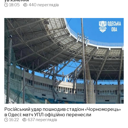
18:05
440 переглядів
Російський удар пошкодив стадіон «Чорноморець»
в Одесі: матч УПЛ офіційно перенесли
16:22
637 переглядів