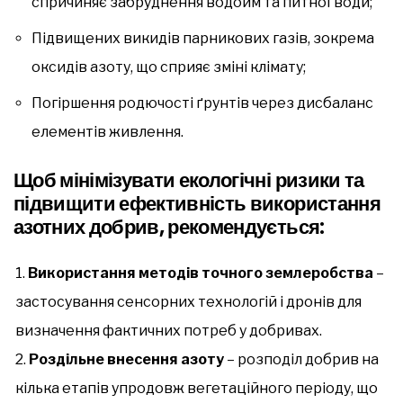
спричиняє забруднення водойм та питної води;
Підвищених викидів парникових газів, зокрема
оксидів азоту, що сприяє зміні клімату;
Погіршення родючості ґрунтів через дисбаланс
елементів живлення.
Щоб мінімізувати екологічні ризики та
підвищити ефективність використання
азотних добрив, рекомендується:
Використання методів точного землеробства
–
застосування сенсорних технологій і дронів для
визначення фактичних потреб у добривах.
Роздільне внесення азоту
– розподіл добрив на
кілька етапів упродовж вегетаційного періоду, що