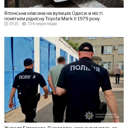
Японська класика на вулицях Одеси: в місті
помітили рідкісну Toyota Mark II 1979 року
19:15
734 переглядів