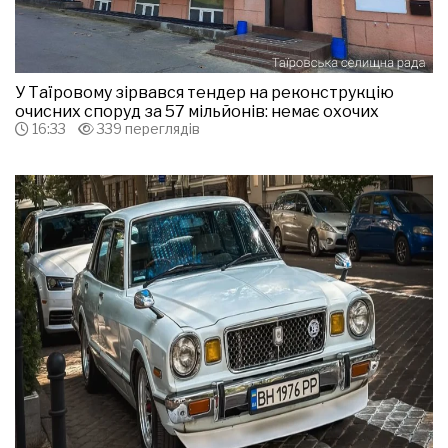
У Таїровому зірвався тендер на реконструкцію
очисних споруд за 57 мільйонів: немає охочих
16:33
339 переглядів