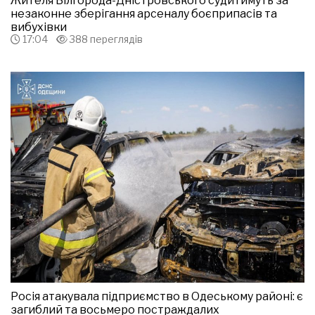
Жителя Білгорода-Дністровського судитимуть за
незаконне зберігання арсеналу боєприпасів та
вибухівки
17:04
388 переглядів
Росія атакувала підприємство в Одеському районі: є
загиблий та восьмеро постраждалих