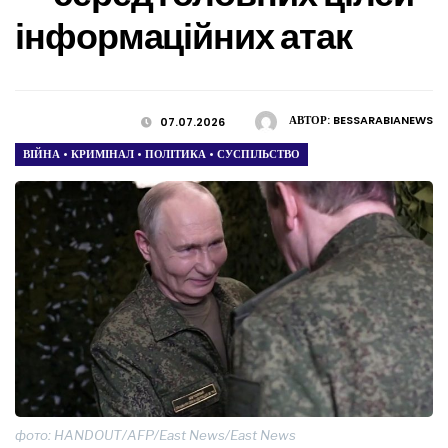
інформаційних атак
АВТОР:
BESSARABIANEWS
07.07.2026
ВІЙНА
•
КРИМІНАЛ
•
ПОЛІТИКА
•
СУСПІЛЬСТВО
фото: HANDOUT/AFP/East News/East News