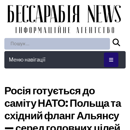
Пошук:
Меню навігації
Росія готується до
саміту НАТО: Польща та
східний фланг Альянсу
— серед головних цілей