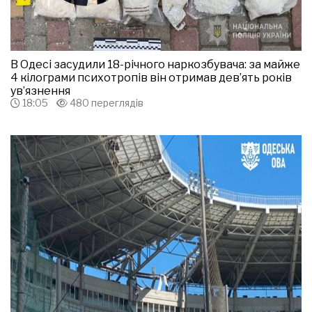
В Одесі засудили 18-річного наркозбувача: за майже
4 кілограми психотропів він отримав дев’ять років
ув’язнення
18:05
480 переглядів