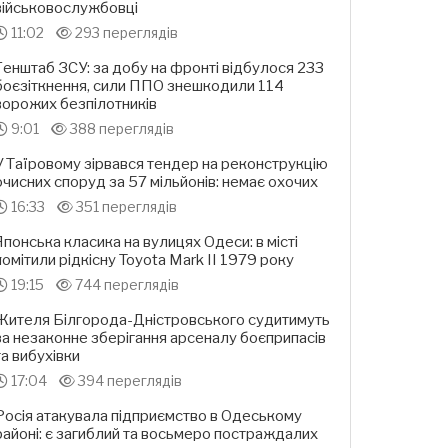
військовослужбовці
11:02
293 переглядів
Генштаб ЗСУ: за добу на фронті відбулося 233
боєзіткнення, сили ППО знешкодили 114
ворожих безпілотників
9:01
388 переглядів
У Таїровому зірвався тендер на реконструкцію
очисних споруд за 57 мільйонів: немає охочих
16:33
351 переглядів
Японська класика на вулицях Одеси: в місті
помітили рідкісну Toyota Mark II 1979 року
19:15
744 переглядів
Жителя Білгорода-Дністровського судитимуть
за незаконне зберігання арсеналу боєприпасів
та вибухівки
17:04
394 переглядів
Росія атакувала підприємство в Одеському
районі: є загиблий та восьмеро постраждалих