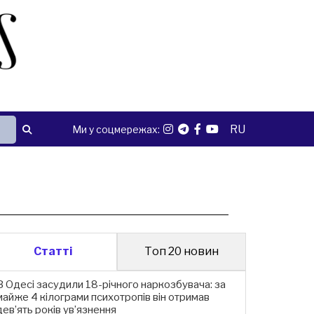
RU
Ми у соцмережах:
Статті
Топ 20 новин
В Одесі засудили 18-річного наркозбувача: за
майже 4 кілограми психотропів він отримав
дев’ять років ув’язнення