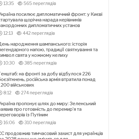
13:35
565 переглядів
Україна посилює дипломатичний фронт: у Києві
стартувала щорічна нарада керівників
закордонних дипломатичних установ
12:13
442 переглядів
День народження шампанського: історія
легендарного напою, традиції святкування та
символ свята у кожному келиху
10:30
385 переглядів
Генштаб: на фронті за добу відбулося 226
боєзіткнень, російська армія втратила понад
1200 військових
8:12
274 переглядів
Україна пропонує шлях до миру: Зеленський
заявив про готовність до перемир’я та
переговорів із Путіним
16:06
310 переглядів
ЄС продовжив тимчасовий захист для українців