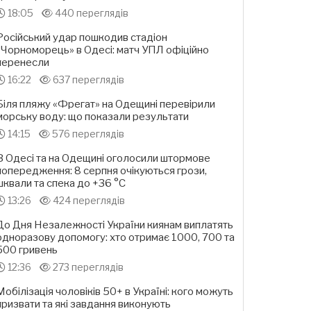
18:05
440 переглядів
Російський удар пошкодив стадіон
«Чорноморець» в Одесі: матч УПЛ офіційно
перенесли
16:22
637 переглядів
Біля пляжу «Фрегат» на Одещині перевірили
морську воду: що показали результати
14:15
576 переглядів
В Одесі та на Одещині оголосили штормове
попередження: 8 серпня очікуються грози,
шквали та спека до +36 °С
13:26
424 переглядів
До Дня Незалежності України киянам виплатять
одноразову допомогу: хто отримає 1000, 700 та
500 гривень
12:36
273 переглядів
Мобілізація чоловіків 50+ в Україні: кого можуть
призвати та які завдання виконують