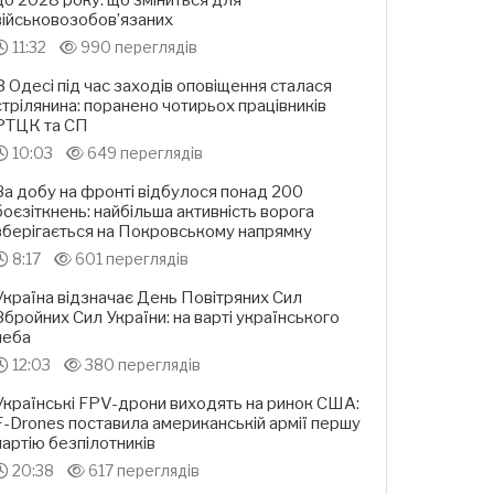
до 2028 року: що зміниться для
військовозобов’язаних
11:32
990 переглядів
В Одесі під час заходів оповіщення сталася
стрілянина: поранено чотирьох працівників
РТЦК та СП
10:03
649 переглядів
За добу на фронті відбулося понад 200
боєзіткнень: найбільша активність ворога
зберігається на Покровському напрямку
8:17
601 переглядів
Україна відзначає День Повітряних Сил
Збройних Сил України: на варті українського
неба
12:03
380 переглядів
Українські FPV-дрони виходять на ринок США:
F-Drones поставила американській армії першу
партію безпілотників
20:38
617 переглядів