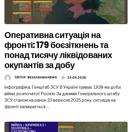
Оперативна ситуація на
фронті: 179 боєзіткнень та
понад тисячу ліквідованих
окупантів за добу
АВТОР:
BESSARABIANEWS
23.09.2025
інфографіка: Генштаб ЗСУ В Україні триває 1308-ма доба
війни, розпочатої Росією За даними Генерального штабу
ЗСУ станом на ранок 23 вересня 2025 року, ситуація на
фронті залишається …
ВІЙНА
•
КРИМІНАЛ
•
ПОЛІТИКА
•
СУСПІЛЬСТВО