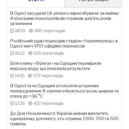
В Одесі засудили 18-річного наркозбувача: за майже
4 кілограми психотропів він отримав дев’ять років
ув’язнення
18:05
480 переглядів
Російський удар пошкодив стадіон «Чорноморець» в
Одесі: матч УПЛ офіційно перенесли
16:22
639 переглядів
Біля пляжу «Фрегат» на Одещині перевірили
морську воду: що показали результати
14:15
577 переглядів
В Одесі та на Одещині оголосили штормове
попередження: 8 серпня очікуються грози, шквали та
спека до +36 °С
13:26
427 переглядів
До Дня Незалежності України киянам виплатять
одноразову допомогу: хто отримає 1000, 700 та 500
гривень