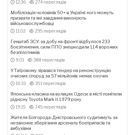
12:36
274 переглядів
Мобілізація чоловіків 50+ в Україні: кого можуть
призвати та які завдання виконують
військовослужбовці
11:02
295 переглядів
Генштаб ЗСУ: за добу на фронті відбулося 233
боєзіткнення, сили ППО знешкодили 114 ворожих
безпілотників
9:01
388 переглядів
У Таїровому зірвався тендер на реконструкцію
очисних споруд за 57 мільйонів: немає охочих
16:33
351 переглядів
Японська класика на вулицях Одеси: в місті помітили
рідкісну Toyota Mark II 1979 року
19:15
745 переглядів
Жителя Білгорода-Дністровського судитимуть за
незаконне зберігання арсеналу боєприпасів та
вибухівки