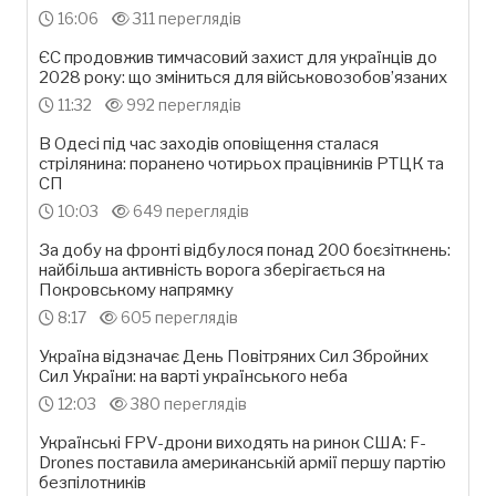
16:06
311 переглядів
ЄС продовжив тимчасовий захист для українців до
2028 року: що зміниться для військовозобов’язаних
11:32
992 переглядів
В Одесі під час заходів оповіщення сталася
стрілянина: поранено чотирьох працівників РТЦК та
СП
10:03
649 переглядів
За добу на фронті відбулося понад 200 боєзіткнень:
найбільша активність ворога зберігається на
Покровському напрямку
8:17
605 переглядів
Україна відзначає День Повітряних Сил Збройних
Сил України: на варті українського неба
12:03
380 переглядів
Українські FPV-дрони виходять на ринок США: F-
Drones поставила американській армії першу партію
безпілотників