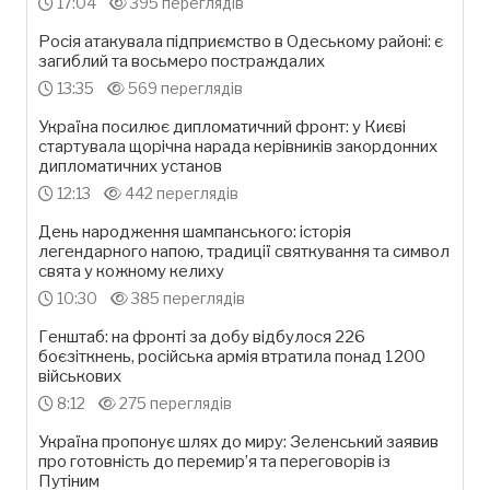
17:04
395 переглядів
Росія атакувала підприємство в Одеському районі: є
загиблий та восьмеро постраждалих
13:35
569 переглядів
Україна посилює дипломатичний фронт: у Києві
стартувала щорічна нарада керівників закордонних
дипломатичних установ
12:13
442 переглядів
День народження шампанського: історія
легендарного напою, традиції святкування та символ
свята у кожному келиху
10:30
385 переглядів
Генштаб: на фронті за добу відбулося 226
боєзіткнень, російська армія втратила понад 1200
військових
8:12
275 переглядів
Україна пропонує шлях до миру: Зеленський заявив
про готовність до перемир’я та переговорів із
Путіним