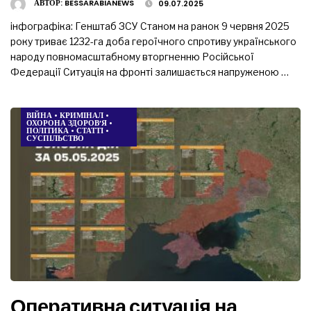
АВТОР:
BESSARABIANEWS
09.07.2025
інфографіка: Генштаб ЗСУ Станом на ранок 9 червня 2025
року триває 1232-га доба героїчного спротиву українського
народу повномасштабному вторгненню Російської
Федерації Ситуація на фронті залишається напруженою …
ВІЙНА
•
КРИМІНАЛ
•
ОХОРОНА ЗДОРОВ’Я
•
ПОЛІТИКА
•
СТАТТІ
•
СУСПІЛЬСТВО
Оперативна ситуація на