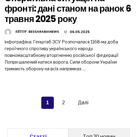
фронті: дані станом на ранок 6
травня 2025 року
АВТОР:
BESSARABIANEWS
06.05.2025
інфографіка: Генштаб ЗСУ Розпочалася 1168-ма доба
героїчного спротиву українського народу
повномасштабному вторгненню російської федерації
Попри шалений натиск ворога, Сили оборони України
тримають оборону на всіх напрямках …
Пагінація
записів
1
2
Далі
Статті
Топ 20 новин