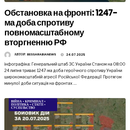
Обстановка на фронті: 1247-
ма доба спротиву
повномасштабному
вторгненню РФ
АВТОР:
BESSARABIANEWS
24.07.2025
інфографіка: Генеральний штаб ЗС України Станом на 08:00
24 липня триває 1247-ма доба героїчного спротиву України
широкомасштабній агресії Російської Федерації Протягом
минулої доби ситуація на фронтах …
ВІЙНА
•
КРИМІНАЛ
•
ПОЛІТИКА
•
СТАТТІ
•
СУСПІЛЬСТВО