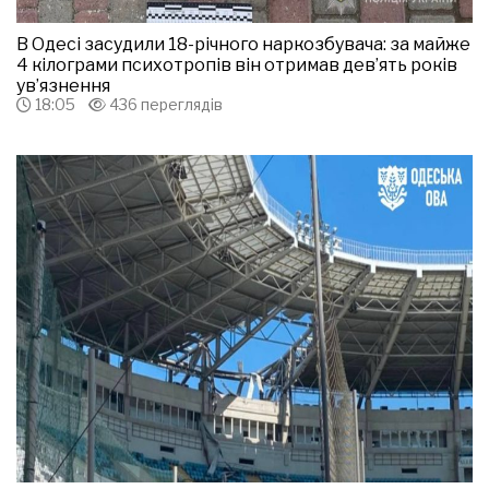
В Одесі засудили 18-річного наркозбувача: за майже
4 кілограми психотропів він отримав дев’ять років
ув’язнення
18:05
436 переглядів