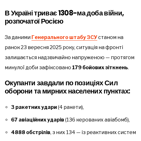
В Україні триває 1308-ма доба війни,
розпочатої Росією
За даними
Генерального штабу ЗСУ
станом на
ранок 23 вересня 2025 року, ситуація на фронті
залишається надзвичайно напруженою — протягом
минулої доби зафіксовано
179 бойових зіткнень
.
Окупанти завдали по позиціях Сил
оборони та мирних населених пунктах:
3 ракетних удари
(4 ракети),
67 авіаційних ударів
(136 керованих авіабомб),
4888 обстрілів
, з них 134 — із реактивних систем