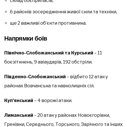
склад боєприпасів,
6 районів зосередження живої сили та техніки,
ще 2 важливі об’єкти противника.
Напрямки боїв
Північно-Слобожанський та Курський
– 11
боєзіткнень, 9 авіаударів, 192 обстріли.
Південно-Слобожанський
– відбито 12 атак у
районах Вовчанська та навколишніх сіл.
Куп’янський
– 4 ворожі атаки.
Лиманський
– 20 атак у районах Новоєгорівки,
Греківки, Середнього, Торського, Зарічного та інших