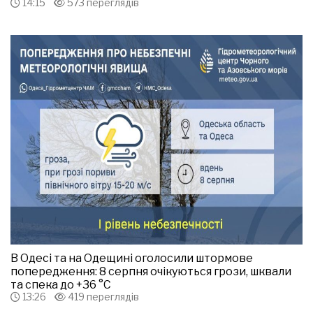
14:15
573 переглядів
В Одесі та на Одещині оголосили штормове
попередження: 8 серпня очікуються грози, шквали
та спека до +36 °С
13:26
419 переглядів