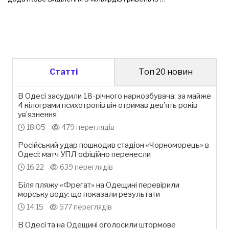
Статті
Топ 20 новин
В Одесі засудили 18-річного наркозбувача: за майже
4 кілограми психотропів він отримав дев’ять років
ув’язнення
18:05
479 переглядів
Російський удар пошкодив стадіон «Чорноморець» в
Одесі: матч УПЛ офіційно перенесли
16:22
639 переглядів
Біля пляжу «Фрегат» на Одещині перевірили
морську воду: що показали результати
14:15
577 переглядів
В Одесі та на Одещині оголосили штормове