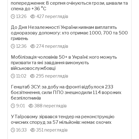
попередження: 8 серпня очікуються грози, шквали та
спека до +36 °С
13:26
427 переглядів
До Дня Незалежності України киянам виплатять
одноразову допомогу: хто отримає 1000, 700 та 500
гривень
12:36
274 переглядів
Мобілізація чоловіків 50+ в Україні: кого можуть
призвати та які завдання виконують
військовослужбовці
11:02
295 переглядів
Генштаб ЗСУ: за добу на фронті відбулося 233
боєзіткнення, сили ППО знешкодили 114 ворожих
безпілотників
9:01
388 переглядів
У Таїровому зірвався тендер на реконструкцію
очисних споруд за 57 мільйонів: немає охочих
16:33
351 переглядів