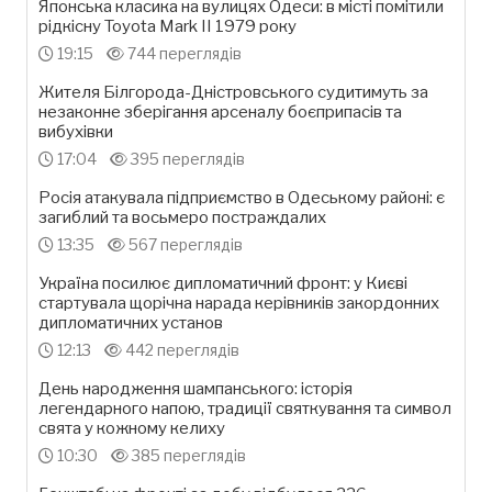
Японська класика на вулицях Одеси: в місті помітили
рідкісну Toyota Mark II 1979 року
19:15
744 переглядів
Жителя Білгорода-Дністровського судитимуть за
незаконне зберігання арсеналу боєприпасів та
вибухівки
17:04
395 переглядів
Росія атакувала підприємство в Одеському районі: є
загиблий та восьмеро постраждалих
13:35
567 переглядів
Україна посилює дипломатичний фронт: у Києві
стартувала щорічна нарада керівників закордонних
дипломатичних установ
12:13
442 переглядів
День народження шампанського: історія
легендарного напою, традиції святкування та символ
свята у кожному келиху
10:30
385 переглядів