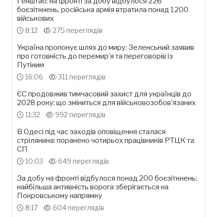
Генштаб: на фронті за добу відбулося 226
боєзіткнень, російська армія втратила понад 1200
військових
8:12
275 переглядів
Україна пропонує шлях до миру: Зеленський заявив
про готовність до перемир’я та переговорів із
Путіним
16:06
311 переглядів
ЄС продовжив тимчасовий захист для українців до
2028 року: що зміниться для військовозобов’язаних
11:32
992 переглядів
В Одесі під час заходів оповіщення сталася
стрілянина: поранено чотирьох працівників РТЦК та
СП
10:03
649 переглядів
За добу на фронті відбулося понад 200 боєзіткнень:
найбільша активність ворога зберігається на
Покровському напрямку
8:17
604 переглядів