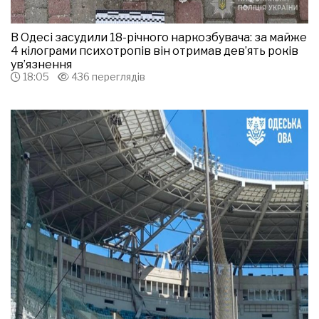
В Одесі засудили 18-річного наркозбувача: за майже
4 кілограми психотропів він отримав дев’ять років
ув’язнення
18:05
436 переглядів