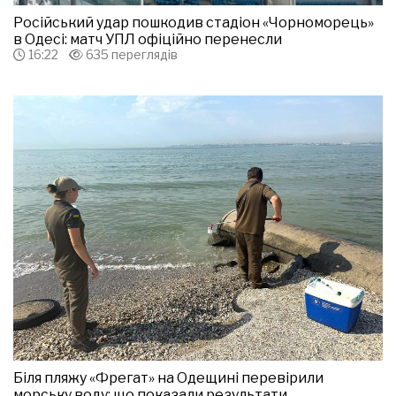
Російський удар пошкодив стадіон «Чорноморець»
в Одесі: матч УПЛ офіційно перенесли
16:22
635 переглядів
Біля пляжу «Фрегат» на Одещині перевірили
морську воду: що показали результати