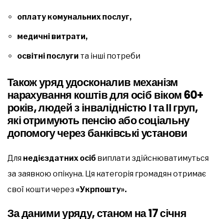
оплату комунальних послуг,
медичні витрати,
освітні послуги
та інші потреби
Також уряд удосконалив механізм
нарахування коштів для осіб віком
60+
років,
людей з
інвалідністю І та ІІ груп,
які отримують пенсію або соціальну
допомогу через банківські установи
Для
недієздатних осіб
виплати здійснюватимуться
за заявкою опікуна. Ця категорія громадян отримає
свої кошти через
«Укрпошту».
За даними уряду, станом на
17 січня