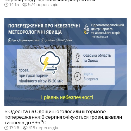
14:15
574 переглядів
В Одесі та на Одещині оголосили штормове
попередження: 8 серпня очікуються грози, шквали
та спека до +36 °С
13:26
419 переглядів