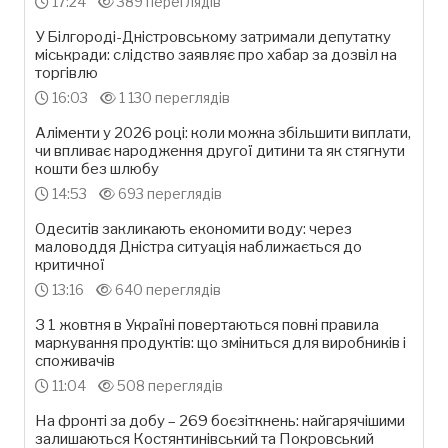
17:24
389 переглядів
У Білгороді-Дністровському затримали депутатку
міськради: слідство заявляє про хабар за дозвіл на
торгівлю
16:03
1 130 переглядів
Аліменти у 2026 році: коли можна збільшити виплати,
чи впливає народження другої дитини та як стягнути
кошти без шлюбу
14:53
693 переглядів
Одеситів закликають економити воду: через
маловоддя Дністра ситуація наближається до
критичної
13:16
640 переглядів
З 1 жовтня в Україні повертаються повні правила
маркування продуктів: що зміниться для виробників і
споживачів
11:04
508 переглядів
На фронті за добу – 269 боєзіткнень: найгарячішими
залишаються Костянтинівський та Покровський