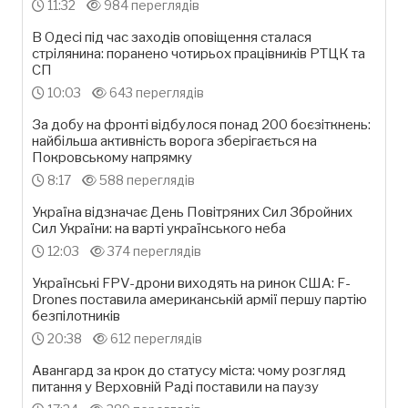
11:32
984 переглядів
В Одесі під час заходів оповіщення сталася
стрілянина: поранено чотирьох працівників РТЦК та
СП
10:03
643 переглядів
За добу на фронті відбулося понад 200 боєзіткнень:
найбільша активність ворога зберігається на
Покровському напрямку
8:17
588 переглядів
Україна відзначає День Повітряних Сил Збройних
Сил України: на варті українського неба
12:03
374 переглядів
Українські FPV-дрони виходять на ринок США: F-
Drones поставила американській армії першу партію
безпілотників
20:38
612 переглядів
Авангард за крок до статусу міста: чому розгляд
питання у Верховній Раді поставили на паузу