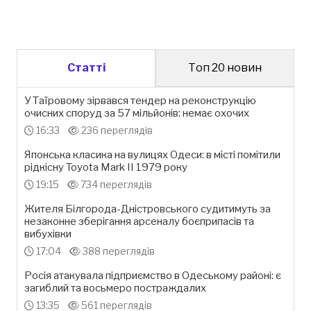
Статті
Топ 20 новин
У Таїровому зірвався тендер на реконструкцію
очисних споруд за 57 мільйонів: немає охочих
16:33
236 переглядів
Японська класика на вулицях Одеси: в місті помітили
рідкісну Toyota Mark II 1979 року
19:15
734 переглядів
Жителя Білгорода-Дністровського судитимуть за
незаконне зберігання арсеналу боєприпасів та
вибухівки
17:04
388 переглядів
Росія атакувала підприємство в Одеському районі: є
загиблий та восьмеро постраждалих
13:35
561 переглядів