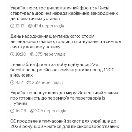
Україна посилює дипломатичний фронт: у Києві
стартувала щорічна нарада керівників закордонних
дипломатичних установ
12:13
434 переглядів
День народження шампанського: історія
легендарного напою, традиції святкування та символ
свята у кожному келиху
10:30
375 переглядів
Генштаб: на фронті за добу відбулося 226
боєзіткнень, російська армія втратила понад 1200
військових
8:12
269 переглядів
Україна пропонує шлях до миру: Зеленський заявив
про готовність до перемир’я та переговорів із
Путіним
16:06
305 переглядів
ЄС продовжив тимчасовий захист для українців до
2028 року: що зміниться для військовозобов’язаних